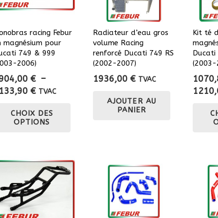
onobras racing Febur
Radiateur d’eau gros
Kit té 
n magnésium pour
volume Racing
magnés
ucati 749 & 999
renforcé Ducati 749 RS
Ducati
2003-2006)
(2002-2007)
(2003-
904,00
€
–
1936,00
€
1070
TVAC
Plage
133,90
€
1210
TVAC
AJOUTER AU
de
Ce
PANIER
CHOIX DES
C
prix :
produit
OPTIONS
2904,00 €
a
à
plusieurs
3133,90 €
variations.
Les
options
peuvent
être
choisies