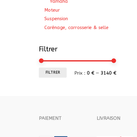
Yamaha
Moteur
Suspension
Carénage, carrosserie & selle
Filtrer
Prix
Prix
Prix :
0 €
—
3140 €
FILTRER
min
max
PAIEMENT
LIVRAISON