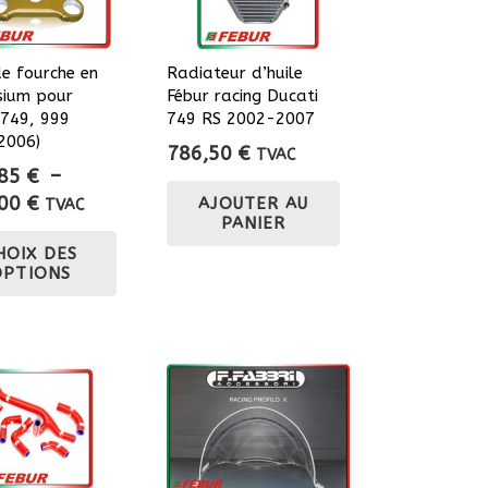
de fourche en
Radiateur d’huile
ium pour
Fébur racing Ducati
 749, 999
749 RS 2002-2007
2006)
786,50
€
TVAC
,85
€
–
Plage
,00
€
AJOUTER AU
TVAC
PANIER
de
Ce
HOIX DES
prix :
produit
OPTIONS
1070,85 €
a
à
plusieurs
1210,00 €
variations.
Les
options
peuvent
être
choisies