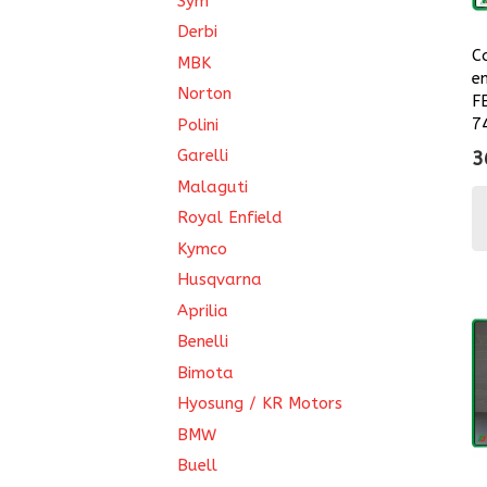
Sym
Derbi
C
MBK
e
Norton
F
7
Polini
Garelli
3
Malaguti
Royal Enfield
Kymco
Husqvarna
Aprilia
Benelli
Bimota
Hyosung / KR Motors
BMW
Buell