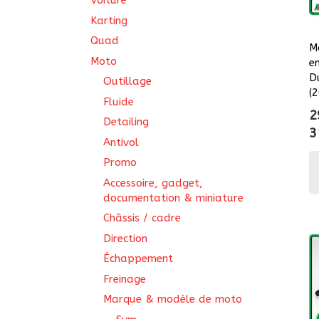
Voiture
Karting
Quad
M
Moto
e
D
Outillage
(
Fluide
2
Detailing
3
Antivol
Promo
Accessoire, gadget,
documentation & miniature
Châssis / cadre
Direction
Échappement
Freinage
Marque & modèle de moto