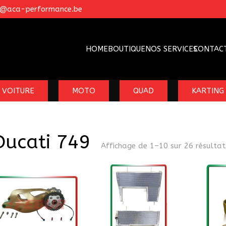
o@aca-performance.be
HOME
BOUTIQUE
NOS SERVICES
CONTAC
VOITURE
MOTO
QUAD
KARTING
Ducati 749
Affichage de 1–10 sur 26 résultat