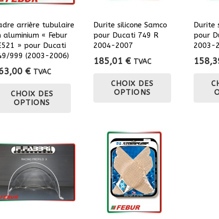
sur
la
adre arrière tubulaire
Durite silicone Samco
Durite 
n aluminium « Febur
pour Ducati 749 R
pour D
page
E521 » pour Ducati
2004-2007
2003-
du
49/999 (2003-2006)
185,01
€
158,
TVAC
produit
63,00
€
TVAC
Ce
Ce
CHOIX DES
C
produit
OPTIONS
CHOIX DES
produit
a
OPTIONS
a
plusieurs
plusieurs
variations.
variations.
Les
Les
options
options
peuvent
peuvent
être
être
choisies
choisies
sur
sur
la