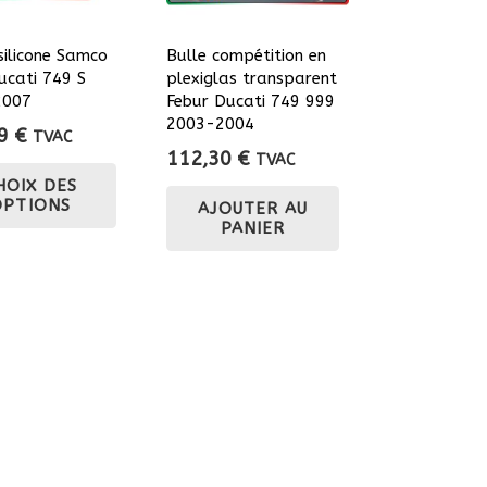
sur
la
silicone Samco
Bulle compétition en
ucati 749 S
plexiglas transparent
page
2007
Febur Ducati 749 999
du
2003-2004
39
€
TVAC
produit
112,30
€
TVAC
Ce
HOIX DES
produit
OPTIONS
AJOUTER AU
a
PANIER
plusieurs
variations.
Les
options
peuvent
être
choisies
sur
la