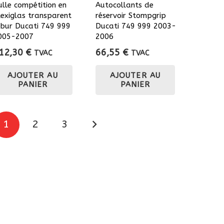
la
ulle compétition en
Autocollants de
page
lexiglas transparent
réservoir Stompgrip
page
du
ebur Ducati 749 999
Ducati 749 999 2003-
du
produit
005-2007
2006
produit
12,30
€
66,55
€
TVAC
TVAC
AJOUTER AU
AJOUTER AU
PANIER
PANIER
Pagination
1
2
3
des
publications