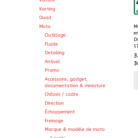
Voiture
Karting
Quad
Moto
M
e
Outillage
D
Fluide
1
Detailing
3
Antivol
3
Promo
Accessoire, gadget,
documentation & miniature
Châssis / cadre
Direction
Échappement
Freinage
Marque & modèle de moto