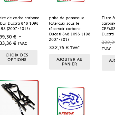
choisies
choisies
sur
sur
la
la
aire de cache carbone
paire de panneaux
Filtre à
ébur Ducati 848 1098
latéraux sous le
carbon
page
page
198 (2007-2013)
réservoir carbone
CRF482
du
du
Ducati 848 1098 1198
Ducati
99,30
€
–
produit
produit
2007-2013
399,
Plage
03,36
€
TVAC
332,75
€
TVAC
de
TVAC
Ce
CHOIX DES
prix :
produit
AJOUTER AU
OPTIONS
AJ
399,30 €
a
PANIER
à
plusieurs
503,36 €
variations.
Les
options
peuvent
être
choisies