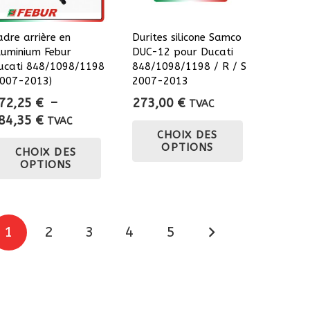
sur
la
adre arrière en
Durites silicone Samco
page
luminium Febur
DUC-12 pour Ducati
du
ucati 848/1098/1198
848/1098/1198 / R / S
produit
2007-2013)
2007-2013
72,25
€
–
273,00
€
TVAC
Plage
84,35
€
Ce
TVAC
CHOIX DES
de
Ce
produit
OPTIONS
CHOIX DES
prix :
produit
a
OPTIONS
272,25 €
a
plusieurs
à
plusieurs
variations.
284,35 €
variations.
Les
Pagination
Les
options
1
2
3
4
5
options
peuvent
des
peuvent
être
être
choisies
choisies
sur