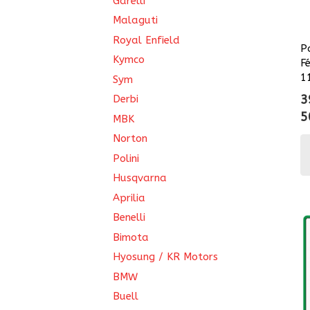
Garelli
Malaguti
Royal Enfield
P
Kymco
F
1
Sym
3
Derbi
5
MBK
Norton
Polini
Husqvarna
Aprilia
Benelli
Bimota
Hyosung / KR Motors
BMW
Buell