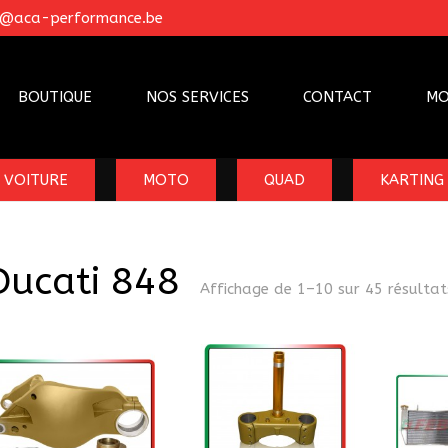
o@aca-performance.be
BOUTIQUE
NOS SERVICES
CONTACT
MO
VOITURE
MOTO
QUAD
KARTING
Ducati 848
Affichage de 1–10 sur 45 résultat