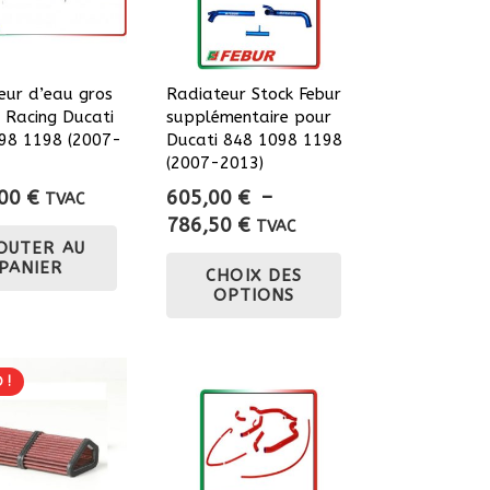
eur d’eau gros
Radiateur Stock Febur
 Racing Ducati
supplémentaire pour
98 1198 (2007-
Ducati 848 1098 1198
(2007-2013)
,00
€
605,00
€
–
TVAC
Plage
786,50
€
TVAC
OUTER AU
de
Ce
PANIER
CHOIX DES
prix :
produit
OPTIONS
605,00 €
a
à
plusieurs
786,50 €
variations.
 !
Les
options
peuvent
être