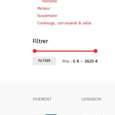
Yamaha
Moteur
Suspension
Carénage, carrosserie & selle
Filtrer
Prix
Prix
Prix :
0 €
—
3620 €
FILTRER
min
max
PAIEMENT
LIVRAISON