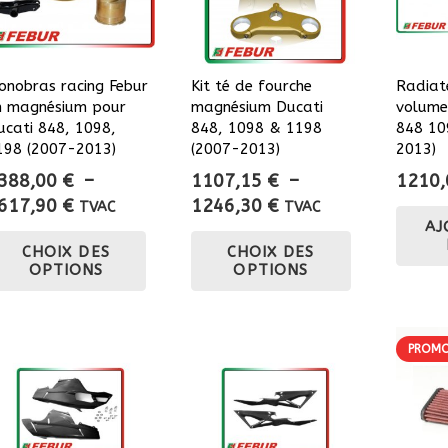
onobras racing Febur
Kit té de fourche
Radiat
n magnésium pour
magnésium Ducati
volume
ucati 848, 1098,
848, 1098 & 1198
848 10
198 (2007-2013)
(2007-2013)
2013)
388,00
€
–
1107,15
€
–
1210
Plage
Plage
617,90
€
1246,30
€
TVAC
TVAC
AJ
de
de
Ce
Ce
CHOIX DES
CHOIX DES
prix :
prix :
produit
produit
OPTIONS
OPTIONS
3388,00 €
1107,15 €
a
a
à
à
plusieurs
plusieurs
3617,90 €
1246,30 €
variations.
variations.
PROMO
Les
Les
options
options
peuvent
peuvent
être
être