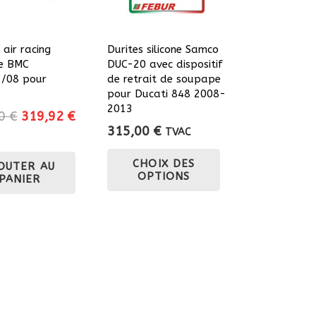
choisies
sur
la
 air racing
Durites silicone Samco
e BMC
DUC-20 avec dispositif
page
/08 pour
de retrait de soupape
du
pour Ducati 848 2008-
produit
2013
Le
Le
90
€
319,92
€
315,00
€
prix
prix
TVAC
Ce
initial
actuel
CHOIX DES
OUTER AU
était :
est :
produit
OPTIONS
PANIER
399,90 €.
319,92 €.
a
plusieurs
variations.
Les
options
peuvent
être
choisies