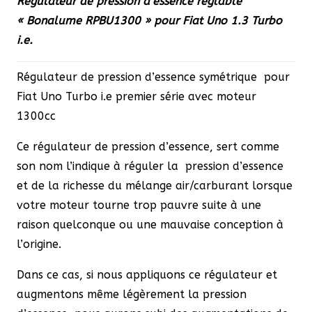
Régulateur de pression d’essence réglable
pour
« Bonalume RPBU1300 » pour Fiat Uno 1.3 Turbo
Fiat
i.e.
Uno
1.3
Régulateur de pression d’essence symétrique pour
Turbo
Fiat Uno Turbo i.e premier série avec moteur
i.e.
1300cc
Ce régulateur de pression d’essence, sert comme
son nom l’indique à réguler la pression d’essence
et de la richesse du mélange air/carburant lorsque
votre moteur tourne trop pauvre suite à une
raison quelconque ou une mauvaise conception à
l’origine.
Dans ce cas, si nous appliquons ce régulateur et
augmentons même légèrement la pression