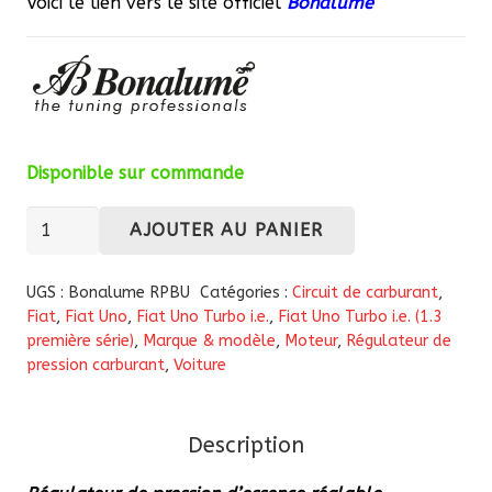
Voici le lien vers le site officiel
Bonalume
Disponible sur commande
quantité
AJOUTER AU PANIER
de
Régulateur
UGS :
Bonalume RPBU
Catégories :
Circuit de carburant
,
de
Fiat
,
Fiat Uno
,
Fiat Uno Turbo i.e.
,
Fiat Uno Turbo i.e. (1.3
première série)
,
Marque & modèle
,
Moteur
,
Régulateur de
pression
pression carburant
,
Voiture
d’essence
réglable
"Bonalume
Description
RPBU1300"