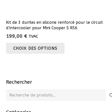
Kit de 3 durites en silicone renforcé pour le circuit
d’intercooler pour Mini Cooper S R56
199,00
€
TVAC
Ce
CHOIX DES OPTIONS
produit
a
plusieurs
variations.
Les
Rechercher
options
peuvent
Recherche
être
pour :
choisies