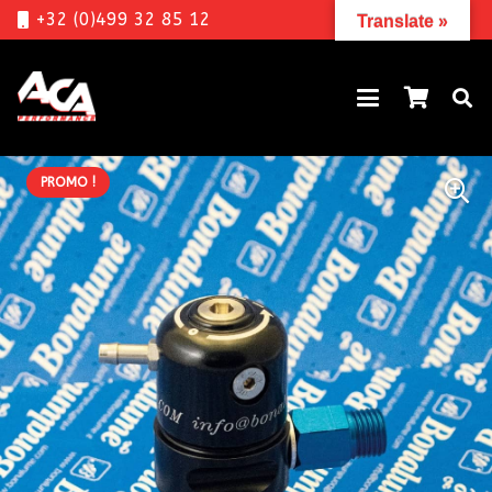
+32 (0)499 32 85 12
Translate »
PROMO !