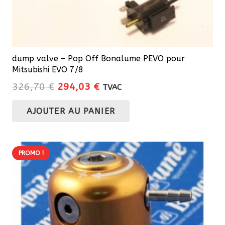
dump valve – Pop Off Bonalume PEVO pour
Mitsubishi EVO 7/8
Le
Le
326,70
€
294,03
€
TVAC
prix
prix
AJOUTER AU PANIER
initial
actuel
était :
est :
326,70 €.
294,03 €.
PROMO !