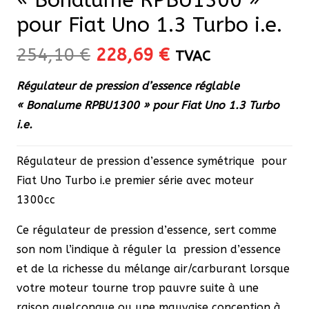
pour Fiat Uno 1.3 Turbo i.e.
Le
Le
254,10
€
228,69
€
TVAC
prix
prix
Régulateur de pression d’essence réglable
initial
actuel
« Bonalume RPBU1300 » pour Fiat Uno 1.3 Turbo
était :
est :
i.e.
254,10 €.
228,69 €.
Régulateur de pression d’essence symétrique pour
Fiat Uno Turbo i.e premier série avec moteur
1300cc
Ce régulateur de pression d’essence, sert comme
son nom l’indique à réguler la pression d’essence
et de la richesse du mélange air/carburant lorsque
votre moteur tourne trop pauvre suite à une
raison quelconque ou une mauvaise conception à