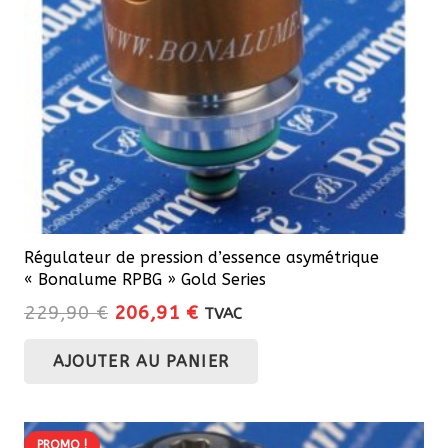
Régulateur de pression d’essence asymétrique
« Bonalume RPBG » Gold Series
Le
Le
229,90
€
206,91
€
TVAC
prix
prix
AJOUTER AU PANIER
initial
actuel
était :
est :
229,90 €.
206,91 €.
PROMO !