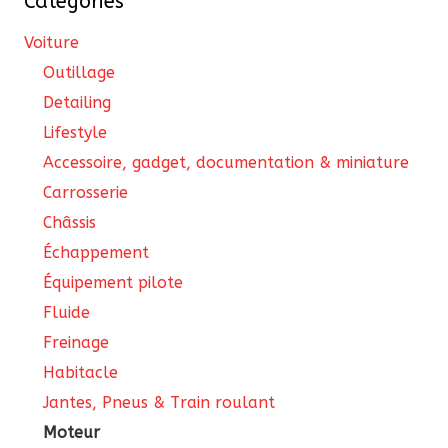
Catégories
sur
la
Voiture
page
Outillage
du
Detailing
produit
Lifestyle
Accessoire, gadget, documentation & miniature
Carrosserie
Châssis
Échappement
Équipement pilote
Fluide
Freinage
Habitacle
Jantes, Pneus & Train roulant
Moteur