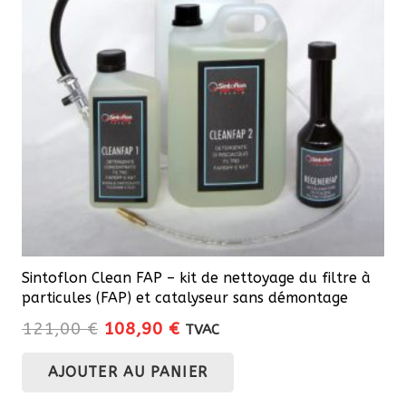
Sintoflon Clean FAP – kit de nettoyage du filtre à
particules (FAP) et catalyseur sans démontage
Le
Le
121,00
€
108,90
€
TVAC
prix
prix
AJOUTER AU PANIER
initial
actuel
était :
est :