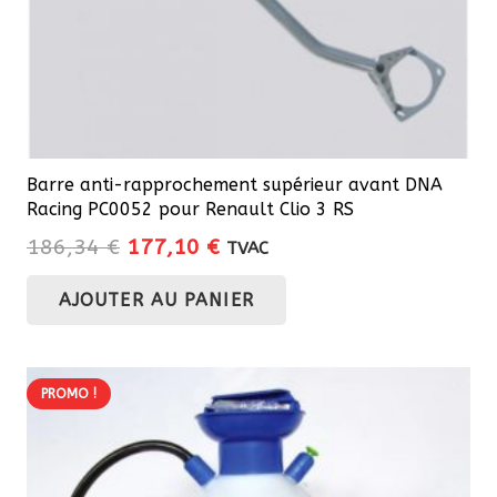
Barre anti-rapprochement supérieur avant DNA
Racing PC0052 pour Renault Clio 3 RS
Le
Le
186,34
€
177,10
€
TVAC
prix
prix
AJOUTER AU PANIER
initial
actuel
était :
est :
186,34 €.
177,10 €.
PROMO !