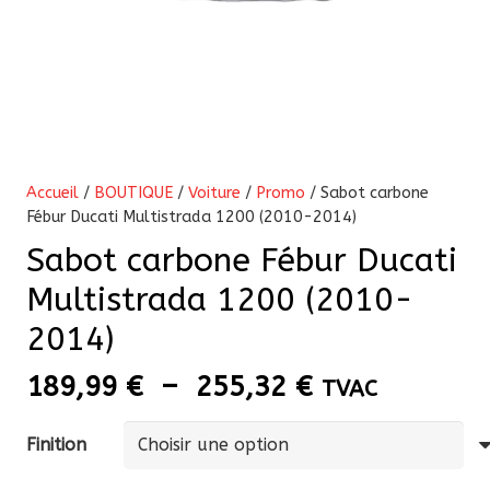
Accueil
/
BOUTIQUE
/
Voiture
/
Promo
/ Sabot carbone
Fébur Ducati Multistrada 1200 (2010-2014)
Sabot carbone Fébur Ducati
Multistrada 1200 (2010-
2014)
Plage
189,99
€
–
255,32
€
TVAC
de
prix :
Finition
189,99 €