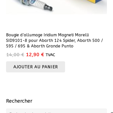
Bougie d’allumage Iridium Magneti Marelli
SID9101-8 pour Abarth 124 Spider, Abarth 500 /
595 / 695 & Abarth Grande Punto
Le
Le
14,00
€
12,90
€
TVAC
prix
prix
AJOUTER AU PANIER
initial
actuel
était :
est :
14,00 €.
12,90 €.
Rechercher
Recherche