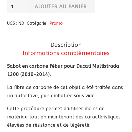
à
quantité
AJOUTER AU PANIER
255,32 €
de
Sabot
UGS :
ND
Catégorie :
Promo
carbone
Fébur
Description
Ducati
Informations complémentaires
Multistrada
1200
Sabot en carbone Fébur pour Ducati Multistrada
(2010-
1200 (2010-2014).
2014)
La fibre de carbone de cet objet a été traitée dans
un autoclave, puis emballée sous vide.
Cette procédure permet d’utiliser moins de
matériau tout en maintenant des caractéristiques
élevées de résistance et de légèreté.