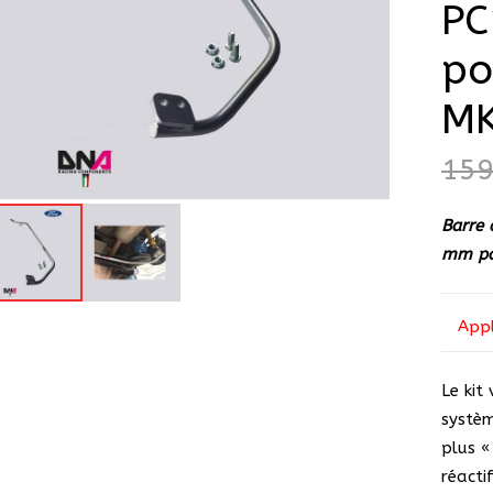
PC
po
M
15
Barre 
mm po
Appl
Le kit
systèm
plus «
réacti