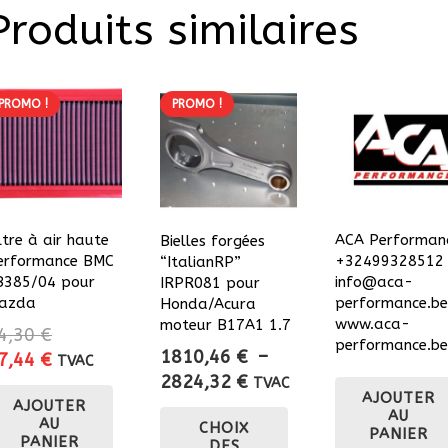
Produits similaires
PROMO !
PROMO !
ltre à air haute
ACA Performanc
Bielles forgées
erformance BMC
+32499328512 
“ItalianRP”
B385/04 pour
info@aca-
IRPR081 pour
azda
performance.be
Honda/Acura
www.aca-
moteur B17A1 1.7
4,30
€
performance.be
1810,46
€
–
e
Le
7,44
€
TVAC
Plage
2824,32
€
rix
prix
TVAC
AJOUTER
de
AJOUTER
itial
actuel
Ce
AU
AU
CHOIX
prix :
ait :
est :
produit
PANIER
PANIER
DES