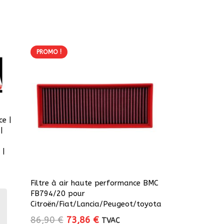
PROMO !
e |
|
 |
Filtre à air haute performance BMC
FB794/20 pour
Citroën/Fiat/Lancia/Peugeot/toyota
Le
Le
86,90
€
73,86
€
TVAC