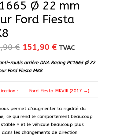
1665 Ø 22 mm
ur Ford Fiesta
K8
Le
Le
9,90
€
151,90
€
TVAC
prix
prix
initial
actuel
anti-roulis arrière DNA Racing PC1665 Ø 22
était :
est :
ur Ford Fiesta MK8
159,90 €.
151,90 €.
ication :
Ford Fiesta MKVIII (2017 →)
 vous permet d’augmenter la rigidité du
e, ce qui rend le comportement beaucoup
 stable » et le véhicule beaucoup plus
f dans les changements de direction.