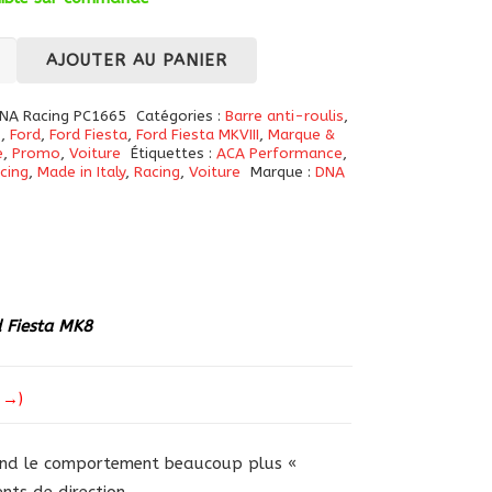
té
AJOUTER AU PANIER
NA Racing PC1665
Catégories :
Barre anti-roulis
,
s
,
Ford
,
Ford Fiesta
,
Ford Fiesta MKVIII
,
Marque &
e
,
Promo
,
Voiture
Étiquettes :
ACA Performance
,
cing
,
Made in Italy
,
Racing
,
Voiture
Marque :
DNA
5
d Fiesta MK8
 →)
 rend le comportement beaucoup plus «
nts de direction.