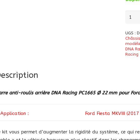
quanti
de
Barre
UGS :
D
anti-
Châssi
modèl
roulis
DNA Ra
Racing
arrière
DNA
Racing
escription
PC166
Ø
arre anti-roulis arrière DNA Racing PC1665 Ø 22 mm pour For
22
mm
pour
Application :
Ford Fiesta MKVIII (2017
Ford
Fiesta
e kit vous permet d’augmenter la rigidité du système, ce qui
MK8
table » et le véhicule beaucoup plus réactif dans les changeme