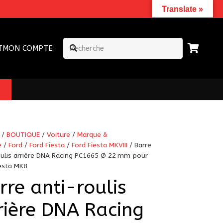
Translate »
T
MON COMPTE
/
BOUTIQUE
/
Voiture
/
Marque &
e
/
Ford
/
Ford Fiesta
/
Ford Fiesta MKVIII
/ Barre
oulis arrière DNA Racing PC1665 Ø 22 mm pour
iesta MK8
rre anti-roulis
rière DNA Racing