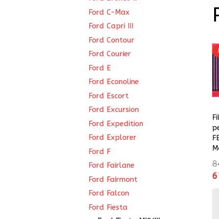
Ford C-Max
Ford Capri III
Ford Contour
Ford Courier
Ford E
Ford Econoline
Ford Escort
Ford Excursion
Fi
Ford Expedition
p
Ford Explorer
F
M
Ford F
8
Ford Fairlane
L
6
Ford Fairmont
p
Ford Falcon
in
Ford Fiesta
ét