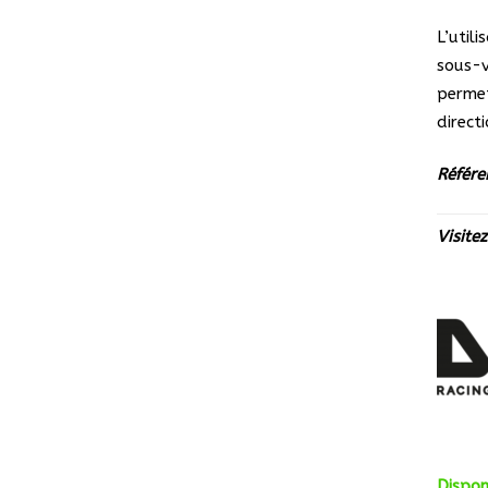
L’util
sous-v
permet
directi
Référ
Visite
Dispo