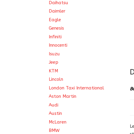
Daihatsu
Daimler
Eagle
Genesis
Infiniti
Innocenti
Isuzu
Jeep
D
KTM
Lincoln
London Taxi International
B
Aston Martin
Audi
Austin
McLaren
L
BMW
s