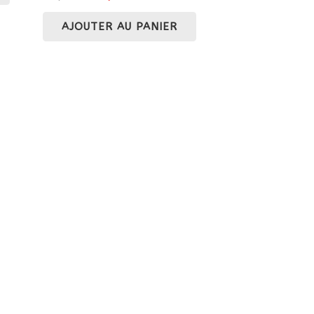
prix
prix
AJOUTER AU PANIER
initial
actuel
était :
est :
86,90 €.
73,86 €.