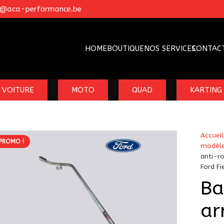
o@aca-performance.be
HOME
BOUTIQUE
NOS SERVICES
CONTAC
VOITURE
MOTO
QUAD
KARTING
Accueil
PROMO !
modèl
anti-r
Ford F
Ba
ar