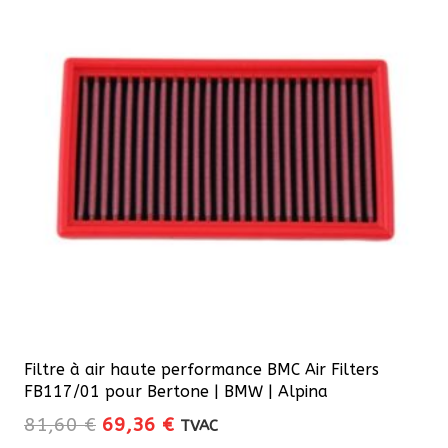
Filtre à air haute performance BMC Air Filters
FB117/01 pour Bertone | BMW | Alpina
Le
Le
81,60
€
69,36
€
TVAC