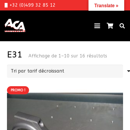
+32 (0)499 32 85 12
Translate »
E31
Trié
Affichage de 1–10 sur 16 résultats
par
prix
décroissan
PROMO !