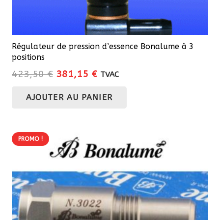
Régulateur de pression d’essence Bonalume à 3
positions
Le
Le
423,50
€
381,15
€
TVAC
prix
prix
AJOUTER AU PANIER
initial
actuel
était :
est :
423,50 €.
381,15 €.
PROMO !