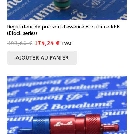
Régulateur de pression d’essence Bonalume RPB
(Black series)
Le
Le
193,60
€
174,24
€
TVAC
prix
prix
AJOUTER AU PANIER
initial
actuel
était :
est :
193,60 €.
174,24 €.