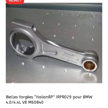
PROMO !
variations.
Les
options
peuvent
être
choisies
sur
la
page
du
produit
Bielles forgées “ItalianRP” IRPR029 pour BMW
4.0/4.4L V8 M60B40