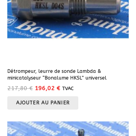
Détrompeur, leurre de sonde Lambda &
minicatalyseur “Bonalume HKSL” universel
Le
Le
217,80
€
196,02
€
TVAC
prix
prix
AJOUTER AU PANIER
initial
actuel
était :
est :
217,80 €.
196,02 €.