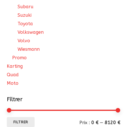
Subaru
Suzuki
Toyota
Volkswagen
Volvo
Wiesmann
Promo
Karting
Quad
Moto
Filtrer
Pri
Pri
Prix :
0 €
—
8120 €
FILTRER
mi
ma