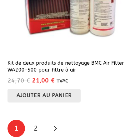
la
page
du
produit
Kit de deux produits de nettoyage BMC Air Filter
WA200-500 pour filtre à air
Le
Le
24,70
€
21,00
€
TVAC
prix
prix
AJOUTER AU PANIER
initial
actuel
était :
est :
24,70 €.
21,00 €.
Pagination
1
2
des