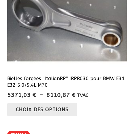
Bielles forgées “ItalianRP” IRPR030 pour BMW E31
E32 5.0/5.4L M70
Plage
5371,03
€
–
8110,87
€
TVAC
de
Ce
CHOIX DES OPTIONS
prix :
produit
5371,03 €
a
à
plusieurs
8110,87 €