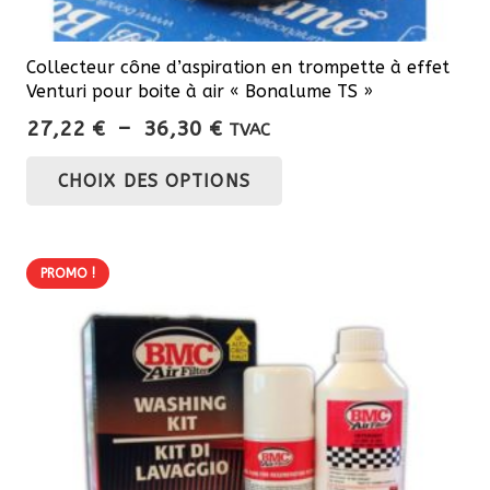
Collecteur cône d’aspiration en trompette à effet
Venturi pour boite à air « Bonalume TS »
Plage
27,22
€
–
36,30
€
TVAC
de
Ce
CHOIX DES OPTIONS
prix :
produit
27,22 €
a
à
plusieurs
36,30 €
PROMO !
variations.
Les
options
peuvent
être
choisies
sur