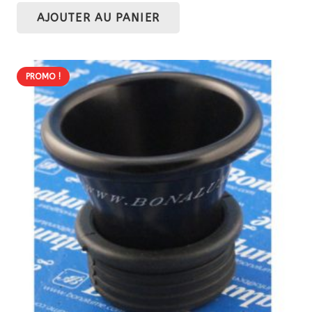
prix
prix
AJOUTER AU PANIER
initial
actuel
était :
est :
81,60 €.
69,36 €.
PROMO !