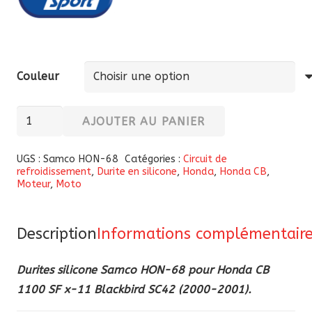
Couleur
quantité
AJOUTER AU PANIER
de
Durites
UGS :
Samco HON-68
Catégories :
Circuit de
refroidissement
,
Durite en silicone
,
Honda
,
Honda CB
,
silicone
Moteur
,
Moto
Samco
HON-
68
Description
Informations complémentair
pour
Durites silicone Samco HON-68 pour Honda CB
Honda
1100 SF x-11 Blackbird SC42 (2000-2001).
CB
1100