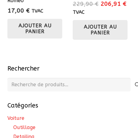
Romeo
pro
Le
Le
229,90
€
206,91
€
17,00
€
prix
prix
TVAC
TVAC
initial
actu
AJOUTER AU
AJOUTER AU
était :
est 
PANIER
PANIER
229,90 €.
206
Rechercher
Recherche
pour :
Catégories
Voiture
Outillage
Detailing