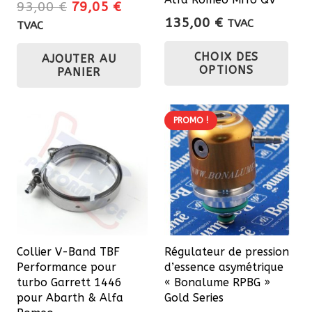
Le
Le
93,00
€
79,05
€
135,00
€
prix
prix
TVAC
TVAC
Ce
initial
actuel
CHOIX DES
AJOUTER AU
était :
est :
pro
OPTIONS
PANIER
93,00 €.
79,05 €.
a
plu
var
PROMO !
Les
opt
pe
êtr
cho
sur
Collier V-Band TBF
Régulateur de pression
la
Performance pour
d’essence asymétrique
pa
turbo Garrett 1446
« Bonalume RPBG »
du
pour Abarth & Alfa
Gold Series