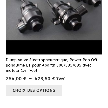
sur
la
page
du
produit
Dump Valve électropneumatique, Power Pop Off
Bonalume E1 pour Abarth 500/595/695 avec
moteur 1.4 T-Jet
Plage
254,00
€
–
423,50
€
TVAC
de
Ce
CHOIX DES OPTIONS
prix :
produit
254,00 €
a
à
plusieurs