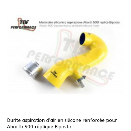
423,50 €
variations.
Les
options
peuvent
être
choisies
sur
la
page
du
produit
Durite aspiration d’air en silicone renforcée pour
Abarth 500 réplique Biposto