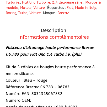
Turbo i.e.
,
Fiat Uno Turbo i.e. (1.4 deuxième série)
,
Marque &
haute
modèle
,
Moteur
,
Voiture
Étiquettes :
Fiat
,
Made in Italy
,
performance
Racing
,
Turbo
,
Voiture
Marque :
Brecav
Brecav
06.783
pour
Description
Fiat
Informations complémentaires
Uno
Faisceau d’allumage haute performance Brecav
1.4
06.783 pour Fiat Uno 1.4 Turbo i.e. (ph2)
Turbo
i.e.
Kit de 5 câbles de bougies haute performance 8
(ph2)
mm en silicone.
Couleur : Bleu – rouge
Référence Brecav: 06.783 – 06783
Numéro EAN: 8031345067832
Numéro OEM: