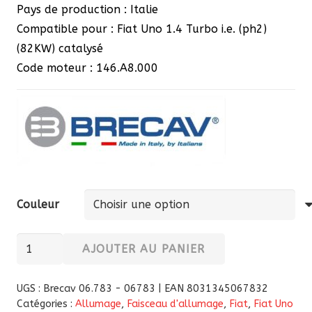
Pays de production : Italie
Compatible pour : Fiat Uno 1.4 Turbo i.e. (ph2)
(82KW) catalysé
Code moteur : 146.A8.000
Couleur
quantité
AJOUTER AU PANIER
de
Faisceau
UGS :
Brecav 06.783 - 06783 | EAN 8031345067832
d'allumage
Catégories :
Allumage
,
Faisceau d'allumage
,
Fiat
,
Fiat Uno