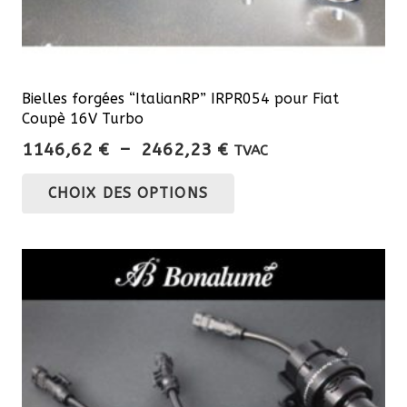
Bielles forgées “ItalianRP” IRPR054 pour Fiat
Coupè 16V Turbo
Plage
1146,62
€
–
2462,23
€
TVAC
de
Ce
CHOIX DES OPTIONS
prix :
produit
1146,62 €
a
à
plusieurs
2462,23 €
variations.
Les
options
peuvent
être
choisies