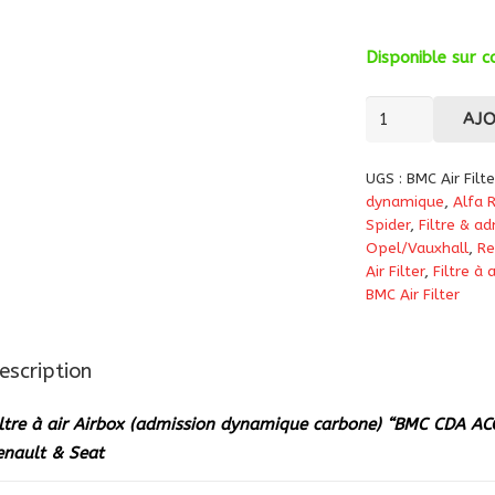
Disponible sur
quantité
AJ
de
Filtre
UGS :
BMC Air Fil
à
dynamique
,
Alfa
air
Spider
,
Filtre & ad
Opel/Vauxhall
,
Re
Airbox
Air Filter
,
Filtre à a
(admission
BMC Air Filter
dynamique
carbone)
“BMC
escription
CDA
iltre à air Airbox (admission dynamique carbone) “BMC CDA A
ACCDASP-
enault & Seat
08”
pour