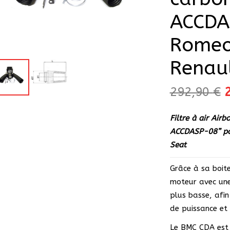
ACCDA
Romeo
Renaul
292,90
€
p
i
Filtre à air Ai
é
ACCDASP-08” po
2
Seat
Grâce à sa boite 
moteur avec une
plus basse, afi
de puissance et
Le BMC CDA est d