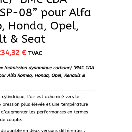
SP-08” pour Alfa
, Honda, Opel,
t & Seat
Le
Le
234,32
€
TVAC
rix
prix
nitial
actuel
rbox (admission dynamique carbone) “BMC CDA
tait :
est :
ur Alfa Romeo, Honda, Opel, Renault &
92,90 €.
234,32 €.
cylindrique, l’air est acheminé vers le
 pression plus élevée et une température
n d’augmenter les performances en termes
 de couple.
isponible en deux versions différentes :