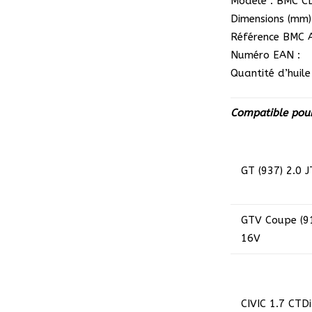
Modèle : BMC C
Dimensions (mm) 
Référence BMC A
Numéro EAN :
Quantité d’huile 
Compatible pour
GT (937)
2.0 J
GTV Coupe (9
16V
CIVIC
1.7 CTDi