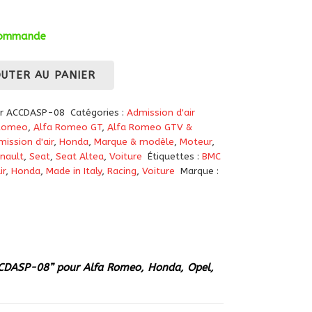
 commande
OUTER AU PANIER
ter ACCDASP-08
Catégories :
Admission d'air
 Romeo
,
Alfa Romeo GT
,
Alfa Romeo GTV &
mission d'air
,
Honda
,
Marque & modèle
,
Moteur
,
nault
,
Seat
,
Seat Altea
,
Voiture
Étiquettes :
BMC
ir
,
Honda
,
Made in Italy
,
Racing
,
Voiture
Marque :
CCDASP-08” pour Alfa Romeo, Honda, Opel,