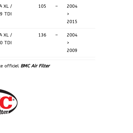
A XL /
105
–
2004
.9 TDI
>
2015
A XL /
136
–
2004
.0 TDI
>
2009
te officiel
BMC Air Filte
r