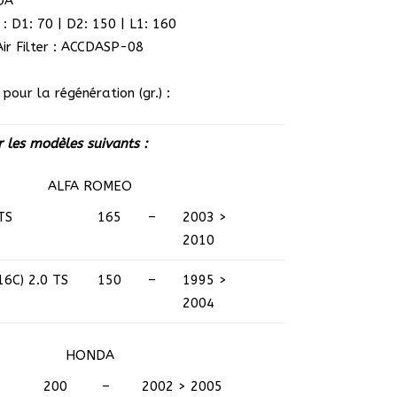
DA
: D1: 70 | D2: 150 | L1: 160
ir Filter : ACCDASP-08
pour la régénération (gr.) :
 les modèles suivants :
ALFA ROMEO
TS
165
–
2003 >
2010
16C)
2.0 TS
150
–
1995 >
2004
HONDA
200
–
2002 > 2005