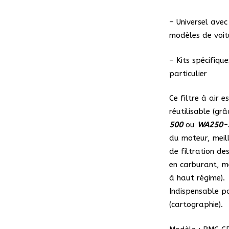
– Universel avec
modèles de voit
– Kits spécifiqu
particulier
Ce filtre à air e
réutilisable (gr
500
ou
WA250-
du moteur, meill
de filtration d
en carburant, me
à haut régime).
Indispensable 
(cartographie).