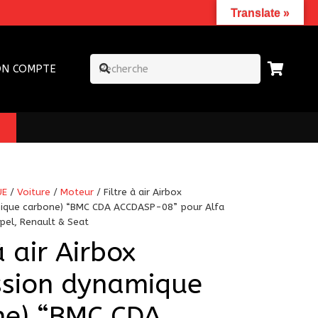
Translate »
N COMPTE
UE
/
Voiture
/
Moteur
/ Filtre à air Airbox
ique carbone) “BMC CDA ACCDASP-08” pour Alfa
el, Renault & Seat
à air Airbox
ssion dynamique
ne) “BMC CDA