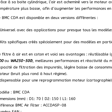
râce à sa boite cylindrique, l’air est acheminé vers le moteur a
Alfa
empérature plus basse, afin d’augmenter les performances en 
Romeo,
Honda,
e BMC CDA est disponible en deux versions différentes :
Opel,
Renault
 Universel avec des applications pour presque tous les modèle
&
 Kits spécifiques créés spécialement pour des modèles en partic
Seat
e filtre à air est en coton et voici ses avantages : réutilisable
00
ou
WA250-500
), meilleures performances et réactivité du m
apacité de filtration des impuretés, légère baisse de consomma
oteur (bruit plus rond à haut régime).
ndispensable pour une reprogrammation moteur (cartographie)
odèle : BMC CDA
imensions (mm) : D1: 70 | D2: 150 | L1: 160
éférence BMC Air Filter : ACCDASP-08
uméro EAN :