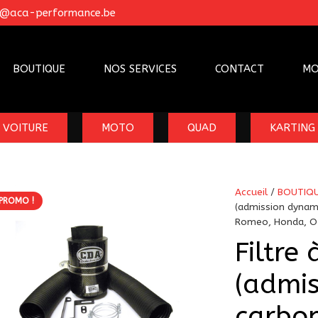
o@aca-performance.be
BOUTIQUE
NOS SERVICES
CONTACT
MO
VOITURE
MOTO
QUAD
KARTING
Accueil
/
BOUTIQ
PROMO !
(admission dynam
Romeo, Honda, Op
Filtre 
(admi
carbo