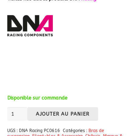
Disponible sur commande
quantité
AJOUTER AU PANIER
de
Kit
UGS :
DNA Racing PC0616
Catégories :
Bras de