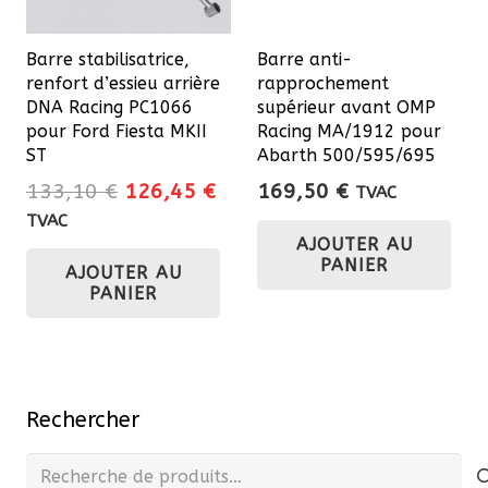
Barre stabilisatrice,
Barre anti-
renfort d’essieu arrière
rapprochement
DNA Racing PC1066
supérieur avant OMP
pour Ford Fiesta MKII
Racing MA/1912 pour
ST
Abarth 500/595/695
Le
Le
133,10
€
126,45
€
169,50
€
TVAC
prix
prix
TVAC
AJOUTER AU
initial
actuel
PANIER
AJOUTER AU
était :
est :
PANIER
133,10 €.
126,45 €.
Rechercher
Recherche