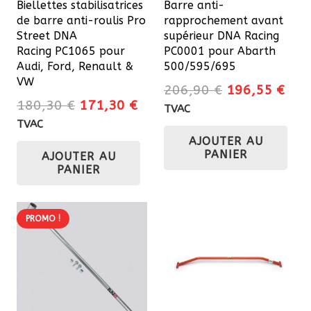
Biellettes stabilisatrices
Barre anti-
de barre anti-roulis Pro
rapprochement avant
Street DNA
supérieur DNA Racing
Racing PC1065 pour
PC0001 pour Abarth
Audi, Ford, Renault &
500/595/695
VW
Le
Le
206,90
€
196,55
€
Le
Le
180,30
€
171,30
€
prix
prix
TVAC
prix
prix
initial
actu
TVAC
initial
actuel
AJOUTER AU
était :
est 
PANIER
AJOUTER AU
était :
est :
206,90 €.
196
PANIER
180,30 €.
171,30 €.
PROMO !