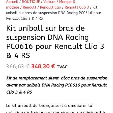
Accueil
/
BOUTIQUE
/
Voiture
/
Marque &
modèle
/
Renault
/
Renault Clio
/
Renault Clio 3
/ Kit
uniball sur bras de suspension DNA Racing PC0616 pour
Renault Clio 3 & 4 RS
Kit uniball sur bras de
suspension DNA Racing
PC0616 pour Renault Clio 3
& 4 RS
Le
Le
366,63
€
348,30
€
TVAC
prix
prix
Kit de remplacement silent-bloc bras de suspension
initial
actuel
avant par uniball DNA Racing
PC0616
pour Renault
était :
est :
Clio 3 & 4 RS
366,63 €.
348,30 €.
Le kit uniball de triangle sert à améliorer la
précision du freinage et des virages, en éliminant le