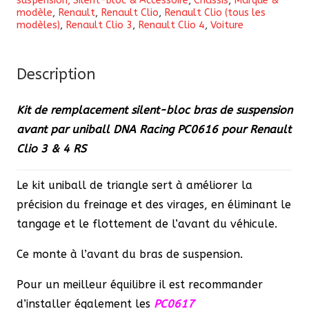
suspension, Silent-bloc & Accessoire
,
Châssis
,
Marque &
uniball
modèle
,
Renault
,
Renault Clio
,
Renault Clio (tous les
sur
modèles)
,
Renault Clio 3
,
Renault Clio 4
,
Voiture
bras
de
Description
suspension
DNA
Kit de remplacement silent-bloc bras de suspension
Racing
avant par uniball DNA Racing
PC0616
pour Renault
PC0616
Clio 3 & 4 RS
pour
Renault
Le kit uniball de triangle sert à améliorer la
Clio
précision du freinage et des virages, en éliminant le
3
tangage et le flottement de l’avant du véhicule.
&
4
Ce monte à l’avant du bras de suspension.
RS
Pour un meilleur équilibre il est recommander
d’installer également les
PC0617