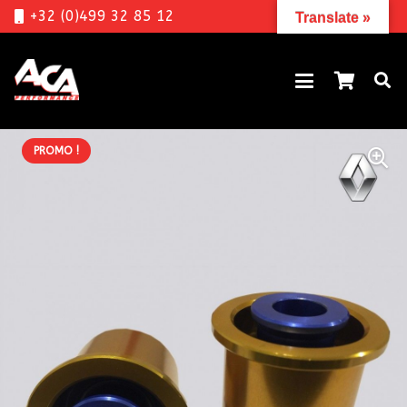
+32 (0)499 32 85 12
Translate »
PROMO !