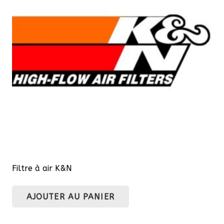
peuvent
être
choisies
sur
la
page
du
produit
Filtre à air K&N
AJOUTER AU PANIER