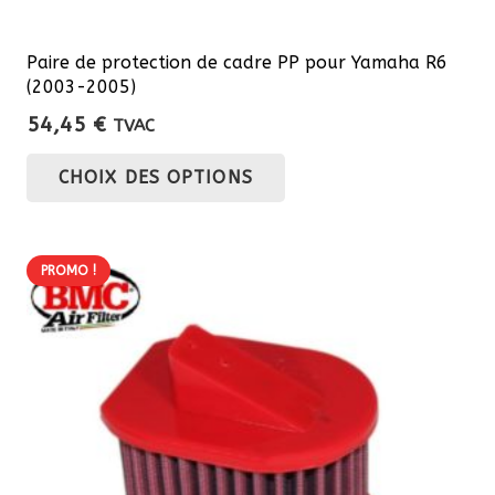
Paire de protection de cadre PP pour Yamaha R6
(2003-2005)
54,45
€
TVAC
Ce
CHOIX DES OPTIONS
produit
a
plusieurs
PROMO !
variations.
Les
options
peuvent
être
choisies
sur
la