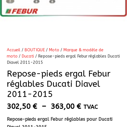
Accueil
/
BOUTIQUE
/
Moto
/
Marque & modèle de
moto
/
Ducati
/ Repose-pieds ergal Febur réglables Ducati
Diavel 2011-2015
Repose-pieds ergal Febur
réglables Ducati Diavel
2011-2015
Plage
302,50
€
–
363,00
€
TVAC
de
Repose-pieds ergal Febur réglables pour Ducati
prix :