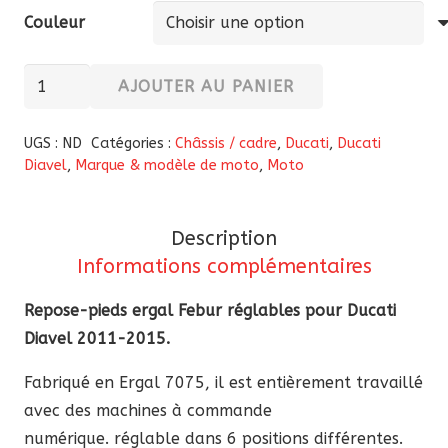
Couleur
quantité
AJOUTER AU PANIER
de
Repose-
UGS :
ND
Catégories :
Châssis / cadre
,
Ducati
,
Ducati
pieds
Diavel
,
Marque & modèle de moto
,
Moto
ergal
Febur
Description
réglables
Informations complémentaires
Ducati
Diavel
Repose-pieds ergal Febur réglables pour Ducati
2011-
Diavel 2011-2015.
2015
Fabriqué en Ergal 7075, il est entièrement travaillé
avec des machines à commande
numérique. réglable dans 6 positions différentes.