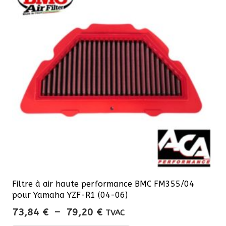
Filtre à air haute performance BMC FM355/04
pour Yamaha YZF-R1 (04-06)
Plage
73,84
€
–
79,20
€
TVAC
de
Ce