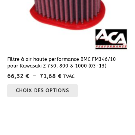
page
du
produit
Filtre à air haute performance BMC FM346/10
pour Kawasaki Z 750, 800 & 1000 (03-13)
Plage
66,32
€
–
71,68
€
TVAC
de
Ce
CHOIX DES OPTIONS
prix :
produit
66,32 €
a
à
plusieurs
71,68 €
variations.
Les
options