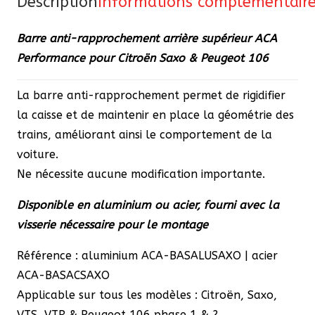
Description
Informations complémentair
pour
Citroën
Barre anti-rapprochement arrière supérieur ACA
Saxo
Performance pour Citroën Saxo & Peugeot 106
&
Peugeot
La barre anti-rapprochement permet de rigidifier
106
la caisse et de maintenir en place la géométrie des
trains, améliorant ainsi le comportement de la
voiture.
Ne nécessite aucune modification importante.
Disponible en aluminium ou acier, fourni avec la
visserie nécessaire pour le montage
Référence : aluminium ACA-BASALUSAXO | acier
ACA-BASACSAXO
Applicable sur tous les modèles : Citroën, Saxo,
VTS, VTR & Peugeot 106 phase 1 & 2