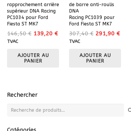
la
rapprochement arrière
de barre anti-roulis
page
supérieur DNA Racing
DNA
du
PC1034 pour Ford
Racing PC1039 pour
Fiesta ST MK7
Ford Fiesta ST MK7
produit
Le
Le
Le
Le
146,50
€
139,20
€
307,40
€
291,90
€
prix
prix
prix
prix
TVAC
TVAC
initial
actuel
initial
actu
AJOUTER AU
AJOUTER AU
était :
est :
était :
est 
PANIER
PANIER
146,50 €.
139,20 €.
307,40 €.
291
Rechercher
Recherche
pour :
Catégories