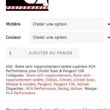
Matière
Couleur
quantité
AJOUTER AU PANIER
de
Barre
UGS :
Barre anti-rapprochement arrière supérieur ACA
Performance pour Citroën Saxo & Peugeot 106
anti-
Catégories :
Barre anti-rapprochement
,
Barre anti-
rapprochement
rapprochement arrière
,
Châssis
,
Citroën
,
Citröen Saxo
,
Marque & modèle
,
Peugeot
,
Peugeot 106
,
Voiture
arrière
Étiquettes :
ACA Performance
,
Racing
,
Voiture
Marque :
supérieur
ACA Performance
ACA
Performance