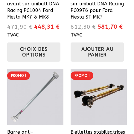
avant sur uniball DNA
sur uniball DNA Racing
Racing PC1004 Ford
PC0976 pour Ford
Fiesta MK7 & MK8
Fiesta ST MK7
Le
Le
Le
Le
471,90
€
448,31
€
612,30
€
581,70
€
prix
prix
prix
prix
TVAC
TVAC
initial
actuel
initial
actu
Ce
CHOIX DES
AJOUTER AU
était :
est :
était :
est 
produit
OPTIONS
PANIER
471,90 €.
448,31 €.
612,30 €.
581
a
plusieurs
variations.
PROMO !
PROMO !
Les
options
peuvent
être
choisies
sur
Barre anti-
Biellettes stabilisatrices