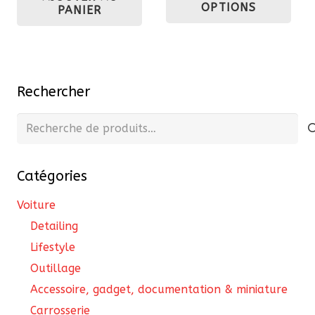
OPTIONS
PANIER
89,60 €.
76,16 €.
a
plu
var
Les
Rechercher
opt
pe
Recherche
êtr
pour :
cho
sur
Catégories
la
Voiture
pa
Detailing
du
Lifestyle
pro
Outillage
Accessoire, gadget, documentation & miniature
Carrosserie