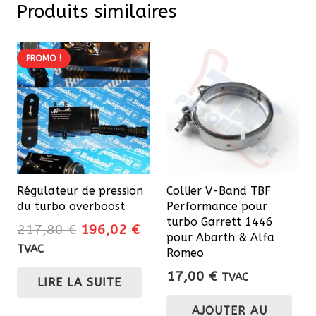
Produits similaires
PROMO !
Régulateur de pression
Collier V-Band TBF
du turbo overboost
Performance pour
turbo Garrett 1446
Le
Le
217,80
€
196,02
€
pour Abarth & Alfa
prix
prix
TVAC
Romeo
initial
actuel
17,00
€
TVAC
LIRE LA SUITE
était :
est :
217,80 €.
196,02 €.
AJOUTER AU