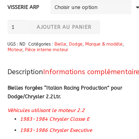
VISSERIE ARP
quantité
AJOUTER AU PANIER
de
Bielles
UGS :
ND
Catégories :
Bielle
,
Dodge
,
Marque & modèle
,
Moteur
,
Pièce interne moteur
forgées
“ItalianRP”
pour
Description
Informations complémentair
Dodge/Chrysler
2.2Ltr.
Bielles forgées “Italian Racing Production” pour
Dodge/Chrysler 2.2Ltr.
Véhicules utilisant le moteur 2.2
1983-1984 Chrysler Classe E
1983-1986 Chrysler Executive