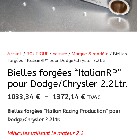
Accueil
/
BOUTIQUE
/
Voiture
/
Marque & modèle
/ Bielles
forgées “ItalianRP” pour Dodge/Chrysler 2.2Ltr.
Bielles forgées “ItalianRP”
pour Dodge/Chrysler 2.2Ltr.
Plage
1033,34
€
–
1372,14
€
TVAC
de
Bielles forgées “Italian Racing Production” pour
prix :
Dodge/Chrysler 2.2Ltr.
1033,34 €
à
Véhicules utilisant le moteur 2.2