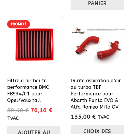
PANIER
PROMO !
Filtre à air haute
Durite aspiration d’air
performance BMC
au turbo TBF
FB934/01 pour
Performance pour
Opel/Vauxhall
Abarth Punto EVO &
Alfa Romeo MiTo QV
Le
Le
89,60
€
76,16
€
135,00
€
prix
prix
TVAC
TVAC
Ce
initial
actuel
CHOIX DES
AJOUTER AU
était :
est :
pro