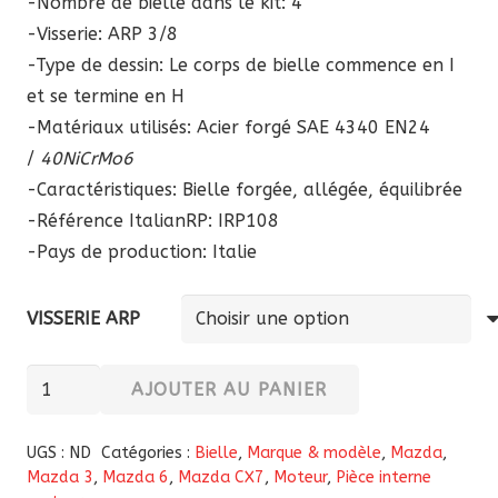
-Nombre de bielle dans le kit: 4
-Visserie: ARP 3/8
-Type de dessin: Le corps de bielle commence en I
et se termine en H
-Matériaux utilisés: Acier forgé SAE 4340 EN24
/
40NiCrMo6
-Caractéristiques: Bielle forgée, allégée, équilibrée
-Référence ItalianRP:
IRP108
-Pays de production: Italie
VISSERIE ARP
quantité
AJOUTER AU PANIER
de
Bielles
UGS :
ND
Catégories :
Bielle
,
Marque & modèle
,
Mazda
,
forgées
Mazda 3
,
Mazda 6
,
Mazda CX7
,
Moteur
,
Pièce interne