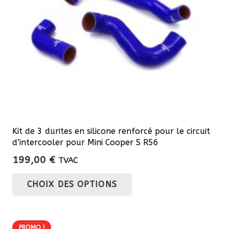
choisies
sur
la
page
du
produit
Kit de 3 durites en silicone renforcé pour le circuit
d’intercooler pour Mini Cooper S R56
199,00
€
TVAC
Ce
CHOIX DES OPTIONS
produit
a
plusieurs
PROMO !