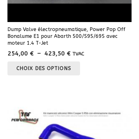
Dump Valve électropneumatique, Power Pop Off
Bonalume E1 pour Abarth 500/595/695 avec
moteur 1.4 T-Jet
Plage
254,00
€
–
423,50
€
TVAC
de
Ce
CHOIX DES OPTIONS
prix :
produit
254,00 €
a
à
plusieurs
423,50 €
variations.
Les
options
peuvent
être