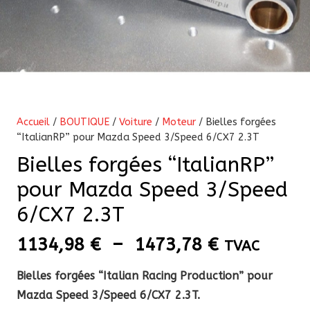
Accueil
/
BOUTIQUE
/
Voiture
/
Moteur
/ Bielles forgées
“ItalianRP” pour Mazda Speed 3/Speed 6/CX7 2.3T
Bielles forgées “ItalianRP”
pour Mazda Speed 3/Speed
6/CX7 2.3T
Plage
1134,98
€
–
1473,78
€
TVAC
de
Bielles forgées “Italian Racing Production” pour
prix :
Mazda Speed 3/Speed 6/CX7 2.3T.
1134,98 €