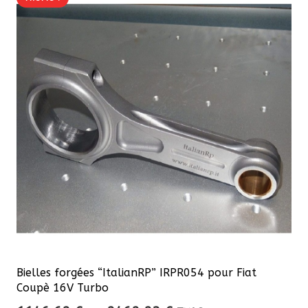
variations.
Les
options
peuvent
être
choisies
sur
la
page
du
produit
Bielles forgées “ItalianRP” IRPR054 pour Fiat
Coupè 16V Turbo