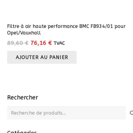
Filtre à air haute performance BMC FB934/01 pour
Opel/Vauxhall
Le
Le
89,60
€
76,16
€
TVAC
prix
prix
AJOUTER AU PANIER
initial
actuel
était :
est :
89,60 €.
76,16 €.
Rechercher
Recherche
pour :