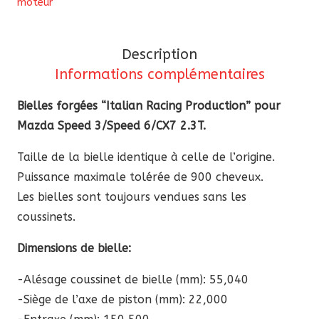
moteur
“ItalianRP”
pour
Mazda
Description
Speed
Informations complémentaires
3/Speed
6/CX7
Bielles forgées “Italian Racing Production” pour
2.3T
Mazda Speed 3/Speed 6/CX7 2.3T.
Taille de la bielle identique à celle de l’origine.
Puissance maximale tolérée de 900 cheveux.
Les bielles sont toujours vendues sans les
coussinets.
Dimensions de bielle:
-Alésage coussinet de bielle (mm): 55,040
-Siège de l’axe de piston (mm): 22,000