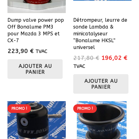
choisies
sur
Dump valve power pop
Détrompeur, leurre de
la
Off Bonalume PM3
sonde Lambda &
page
pour Mazda 3 MPS et
minicatalyseur
du
CX-7
“Bonalume HKSL”
universel
produit
223,90
€
TVAC
Le
Le
217,80
€
196,02
€
prix
prix
AJOUTER AU
TVAC
PANIER
initial
actu
AJOUTER AU
était :
est 
PANIER
217,80 €.
196
PROMO !
PROMO !