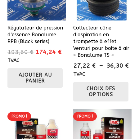
Régulateur de pression
Collecteur cône
d’essence Bonalume
d’aspiration en
RPB (Black series)
trompette à effet
Venturi pour boite à air
Le
Le
193,60
€
174,24
€
« Bonalume TS »
prix
prix
TVAC
Pla
27,22
€
–
36,30
€
initial
actuel
de
TVAC
AJOUTER AU
était :
est :
prix
PANIER
Ce
193,60 €.
174,24 €.
CHOIX DES
27,
pro
OPTIONS
à
a
36,
plu
var
PROMO !
PROMO !
Les
opt