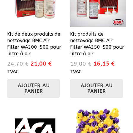
pe
êtr
cho
sur
Kit de deux produits de
Kit produits de
la
nettoyage BMC Air
nettoyage BMC Air
pa
Filter WA200-500 pour
Filter WA250-500 pour
du
filtre à air
filtre à air
pro
Le
Le
Le
Le
24,70
€
21,00
€
19,00
€
16,15
€
prix
prix
prix
prix
TVAC
TVAC
initial
actuel
initial
actuel
AJOUTER AU
AJOUTER AU
était :
est :
était :
est :
PANIER
PANIER
24,70 €.
21,00 €.
19,00 €.
16,15 