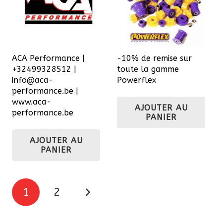
ACA Performance |
-10% de remise sur
+32499328512 |
toute la gamme
info@aca-
Powerflex
performance.be |
www.aca-
AJOUTER AU
performance.be
PANIER
AJOUTER AU
PANIER
Pagination
1
2
des
publications