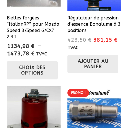
Bielles forgées
Régulateur de pression
“ItalianRP” pour Mazda
d’essence Bonalume à 3
Speed 3/Speed 6/CX7
positions
2.3T
Le
Le
423,50
€
381,15
€
1134,98
€
–
prix
prix
TVAC
Plage
1473,78
€
initial
actu
TVAC
de
Ce
AJOUTER AU
était :
est 
PANIER
CHOIX DES
prix :
423,50 €.
381
produit
OPTIONS
1134,98 €
a
à
plusieurs
1473,78 €
variations.
PROMO !
Les
options
peuvent
être