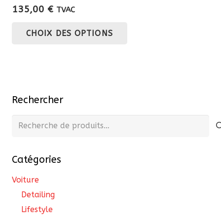
135,00
€
TVAC
Ce
CHOIX DES OPTIONS
produit
a
plusieurs
variations.
Les
Rechercher
options
peuvent
Recherche
être
pour :
choisies
Catégories
sur
la
Voiture
page
Detailing
du
Lifestyle
produit