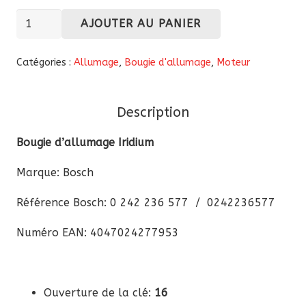
quantité
AJOUTER AU PANIER
de
Bougie
Catégories :
Allumage
,
Bougie d'allumage
,
Moteur
d'allumage
Iridium
Description
Bosch
0242236577
Bougie d’allumage Iridium
Marque: Bosch
Référence Bosch: 0 242 236 577 / 0242236577
Numéro EAN: 4047024277953
Ouverture de la clé:
16