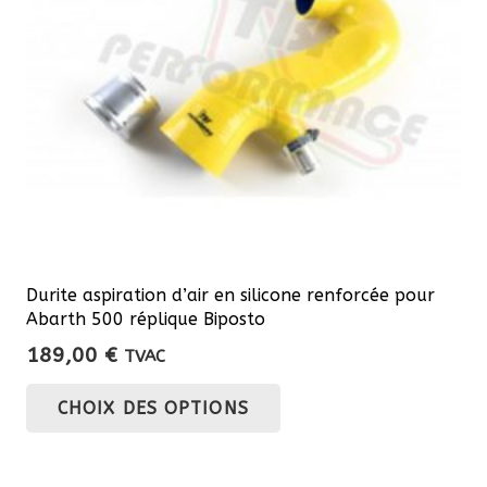
Durite aspiration d’air en silicone renforcée pour
Abarth 500 réplique Biposto
189,00
€
TVAC
Ce
CHOIX DES OPTIONS
produit
a
plusieurs