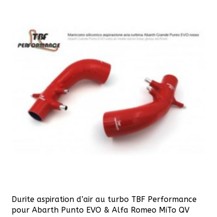
variations.
Les
options
peuvent
être
choisies
sur
la
page
du
produit
Durite aspiration d’air au turbo TBF Performance
pour Abarth Punto EVO & Alfa Romeo MiTo QV