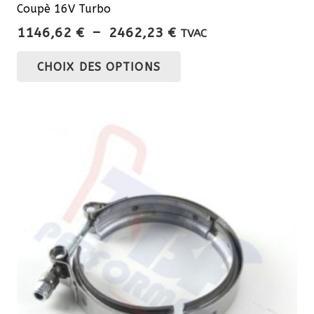
Coupè 16V Turbo
Plage
1146,62
€
–
2462,23
€
TVAC
de
Ce
CHOIX DES OPTIONS
prix :
produit
1146,62 €
a
à
plusieurs
2462,23 €
variations.
Les
options
peuvent
être
choisies
sur
la
page
du