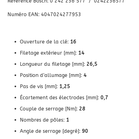
Référence Bosch: 0 242 236 577 / 0242236577
Numéro EAN: 4047024277953
Ouverture de la clé:
16
Filetage extérieur [mm]:
14
Longueur du filetage [mm]:
26,5
Position d’allumage [mm]:
4
Pas de vis [mm]:
1,25
Écartement des électrodes [mm]:
0,7
Couple de serrage [Nm]:
28
Nombres de pôles:
1
Angle de serrage [degré]:
90