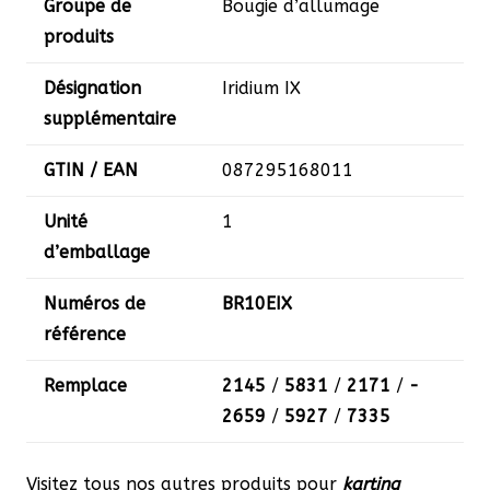
Groupe de
Bougie d’allumage
produits
Désignation
Iridium IX
supplémentaire
GTIN / EAN
­087295168011
Unité
1
d’emballage
Numéros de
­BR10EIX
référence
Remplace
­2145
/
­5831
/
­2171
/
­
2659
/
­5927
/
­7335
Visitez tous nos autres produits pour
karting