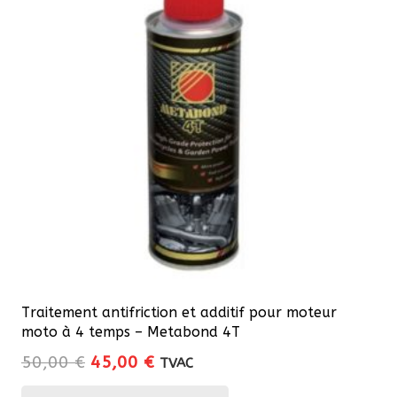
Traitement antifriction et additif pour moteur
moto à 4 temps – Metabond 4T
Le
Le
50,00
€
45,00
€
TVAC
prix
prix