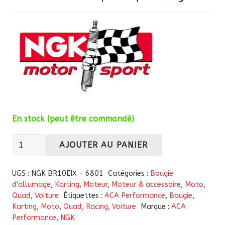
En stock (peut être commandé)
quantité
AJOUTER AU PANIER
de
Bougie
UGS :
NGK BR10EIX - 6801
Catégories :
Bougie
d'allumage
d'allumage
,
Karting
,
Moteur
,
Moteur & accessoire
,
Moto
,
Quad
,
Voiture
Étiquettes :
ACA Performance
,
Bougie
,
NGK
Karting
,
Moto
,
Quad
,
Racing
,
Voiture
Marque :
ACA
BR10EIX
Performance
,
NGK
-