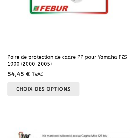
page
du
produit
Paire de protection de cadre PP pour Yamaha FZS
1000 (2000-2005)
54,45
€
TVAC
Ce
CHOIX DES OPTIONS
produit
a
plusieurs
variations.
Les
options