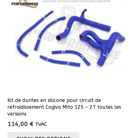
peuvent
être
choisies
sur
la
page
du
produit
Kit de durites en silicone pour circuit de
refroidissement Cagiva Mito 125 – 2T toutes les
versions
114,00
€
TVAC
Ce