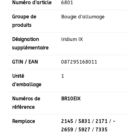
Numéro d’article
6801
Groupe de
Bougie d’allumage
produits
Désignation
Iridium IX
supplémentaire
GTIN / EAN
­087295168011
Unité
1
d’emballage
Numéros de
­BR10EIX
référence
Remplace
­2145
/
­5831
/
­2171
/
­
2659
/
­5927
/
­7335