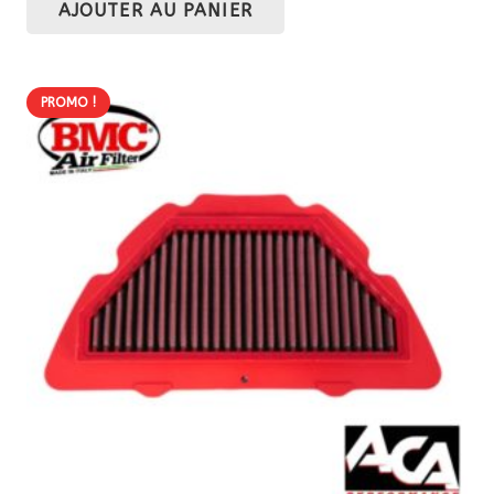
AJOUTER AU PANIER
initial
actuel
était :
est :
50,00 €.
45,00 €.
PROMO !