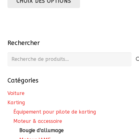
CHOIX DES OPTIONS
produit
a
plusieurs
variations.
Les
Rechercher
options
peuvent
Recherche
être
pour :
choisies
Catégories
sur
la
Voiture
page
Karting
du
Équipement pour pilote de karting
produit
Moteur & accessoire
Bougie d'allumage