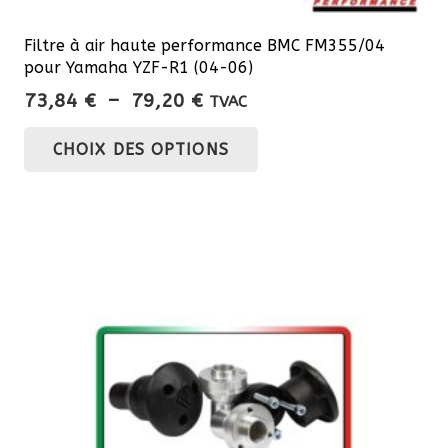
Filtre à air haute performance BMC FM355/04
pour Yamaha YZF-R1 (04-06)
Plage
73,84
€
–
79,20
€
TVAC
de
Ce
CHOIX DES OPTIONS
prix :
produit
73,84 €
a
à
plusieurs
79,20 €
variations.
Les
options
peuvent
être
choisies
sur
la