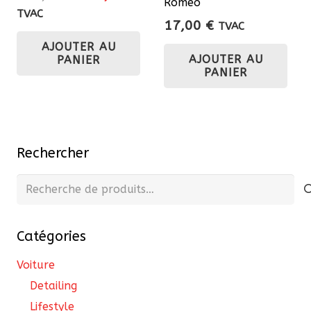
Romeo
pro
prix
prix
TVAC
17,00
€
TVAC
initial
actuel
AJOUTER AU
était :
est :
AJOUTER AU
PANIER
326,70 €.
294,03 €.
PANIER
Rechercher
Recherche
pour :
Catégories
Voiture
Detailing
Lifestyle