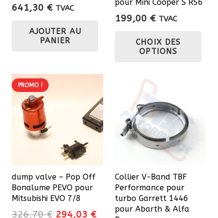
pour Mini Cooper S R56
641,30
€
TVAC
199,00
€
TVAC
Ce
AJOUTER AU
PANIER
CHOIX DES
pro
OPTIONS
a
plu
var
PROMO !
Les
opt
pe
êtr
cho
sur
dump valve – Pop Off
Collier V-Band TBF
la
Bonalume PEVO pour
Performance pour
pa
Mitsubishi EVO 7/8
turbo Garrett 1446
du
pour Abarth & Alfa
Le
Le
326,70
€
294,03
€