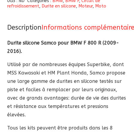
UGS :
ND
Catégories :
BMW
,
BMW F
,
Circuit de
refroidissement
,
Durite en silicone
,
Moteur
,
Moto
silicone
Samco
pour
Description
Informations complémentair
BMW
F
Durite silicone Samco pour BMW F 800 R (2009-
800
2016).
R
Utilisé par de nombreuses équipes Superbike, dont
2009-
MSS Kawasaki et HM Plant Honda, Samco propose
2016
une large gamme de durites en silicone testés sur
piste et faciles à remplacer par leurs originaux,
avec de grands avantages: durée de vie des durites
et résistance aux températures et pressions
élevées.
Tous les kits peuvent être produits dans les 8