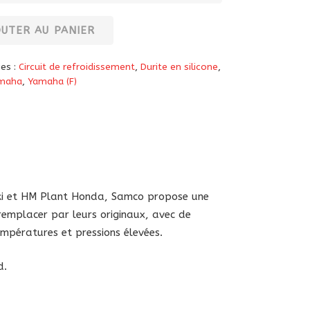
OUTER AU PANIER
ies :
Circuit de refroidissement
,
Durite en silicone
,
maha
,
Yamaha (F)
aki et HM Plant Honda, Samco propose une
 remplacer par leurs originaux, avec de
empératures et pressions élevées.
d.