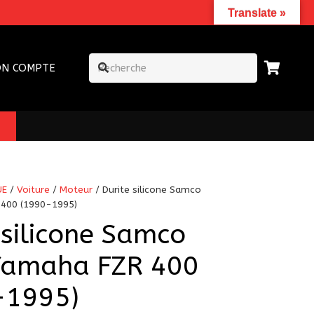
Translate »
N COMPTE
UE
/
Voiture
/
Moteur
/ Durite silicone Samco
400 (1990-1995)
 silicone Samco
Yamaha FZR 400
-1995)