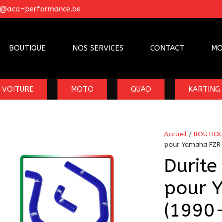
o@aca-performance.be
BOUTIQUE
NOS SERVICES
CONTACT
MO
VOITURE
MOTO
QUAD
KARTING
Accueil
/
BOUTIQ
pour Yamaha FZR 
Durite
pour 
(1990