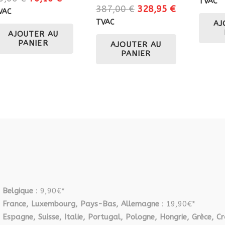
TVAC
Le
Le
387,00
€
328,95
€
prix
prix
VAC
prix
prix
initial
actuel
TVAC
AJ
initial
actuel
AJOUTER AU
était :
est :
PANIER
AJOUTER AU
était :
est :
89,60 €.
76,16 €.
PANIER
387,00 €.
328,95 €.
Belgique
: 9,90€*
France, Luxembourg, Pays-Bas, Allemagne
: 19,90€*
Espagne, Suisse, Italie, Portugal, Pologne, Hongrie, Grèce, Cr