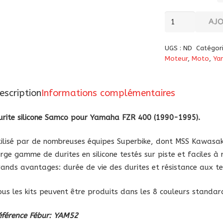
quantité
AJ
de
Durite
UGS :
ND
Catégor
silicone
Moteur
,
Moto
,
Ya
Samco
pour
escription
Informations complémentaires
Yamaha
FZR
urite silicone Samco pour Yamaha FZR 400 (1990-1995).
400
(1990-
tilisé par de nombreuses équipes Superbike, dont MSS Kawas
1995)
arge gamme de durites en silicone testés sur piste et faciles à
rands avantages: durée de vie des durites et résistance aux t
ous les kits peuvent être produits dans les 8 couleurs standar
éférence Fébur: YAM52