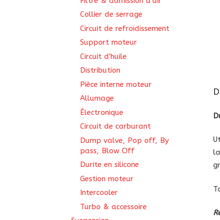
Filtre & admission d'air
Collier de serrage
Circuit de refroidissement
Support moteur
Circuit d'huile
Distribution
Pièce interne moteur
D
Allumage
Électronique
D
Circuit de carburant
U
Dump valve, Pop off, By
pass, Blow Off
l
Durite en silicone
g
Gestion moteur
T
Intercooler
Turbo & accessoire
R