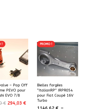
 !
PROMO !
alve – Pop Off
Bielles forgées
me PEVO pour
“ItalianRP” IRPR054
shi EVO 7/8
pour Fiat Coupè 16V
Turbo
Le
Le
70
€
294,03
€
1146,62
€
–
prix
prix