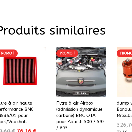
Produits similaires
PROMO !
PROMO !
PROMO
ltre à air haute
Filtre à air Airbox
dump v
erformance BMC
(admission dynamique
Bonalu
B934/01 pour
carbone) BMC OTA
Mitsubi
pel/Vauxhall
pour Abarth 500 / 595
326,
/ 695
Le
Le
9,60
€
76,16
€