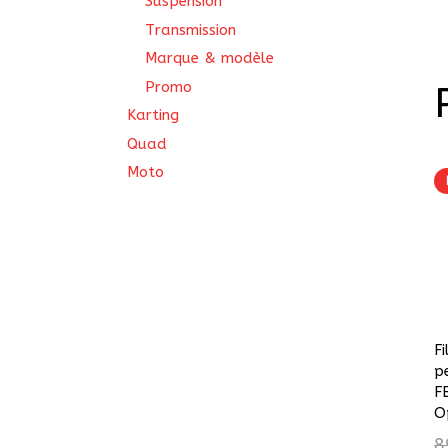
Suspension
Transmission
Marque & modèle
Promo
Karting
Quad
Moto
Fi
p
F
O
8