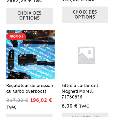
Plage
2462,23
€
TVAC
Ce
de
Ce
CHOIX DES
CHOIX DES
prix :
pro
produit
OPTIONS
OPTIONS
1146,62 €
a
a
à
plu
plusieurs
2462,23 €
var
variations.
PROMO !
Les
Les
opt
options
pe
peuvent
êtr
être
cho
choisies
sur
sur
Régulateur de pression
Filtre à carburant
la
la
du turbo overboost
Magneti Marelli
pa
page
71760838
Le
Le
217,80
€
196,02
€
du
du
6,00
€
prix
prix
TVAC
TVAC
pro
produit
initial
actuel