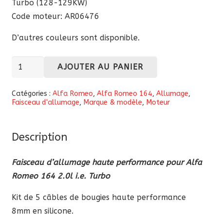
Turbo (128-129KW)
Code moteur: AR06476
D’autres couleurs sont disponible.
quantité
AJOUTER AU PANIER
de
Faisceau
Catégories :
Alfa Romeo
,
Alfa Romeo 164
,
Allumage
,
Faisceau d'allumage
,
Marque & modèle
,
Moteur
d'allumage
haute
performance
Description
pour
Alfa
Faisceau d’allumage haute performance pour Alfa
Romeo
Romeo 164 2.0l i.e. Turbo
164
Kit de 5 câbles de bougies haute performance
2.0l
8mm en silicone.
i.e.