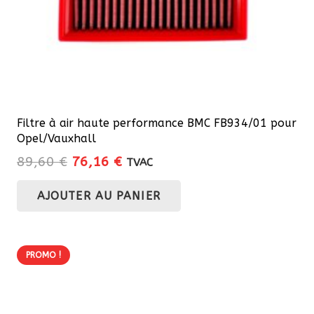
page
du
produit
Filtre à air haute performance BMC FB934/01 pour
Opel/Vauxhall
Le
Le
89,60
€
76,16
€
TVAC
prix
prix
AJOUTER AU PANIER
initial
actuel
était :
est :
89,60 €.
76,16 €.
PROMO !