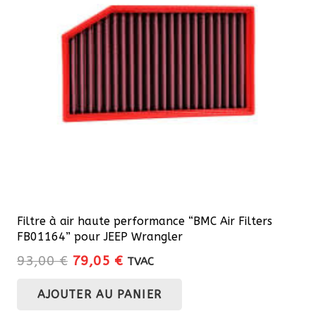
Filtre à air haute performance “BMC Air Filters
FB01164” pour JEEP Wrangler
Le
Le
93,00
€
79,05
€
TVAC
prix
prix
AJOUTER AU PANIER
initial
actuel
était :
est :