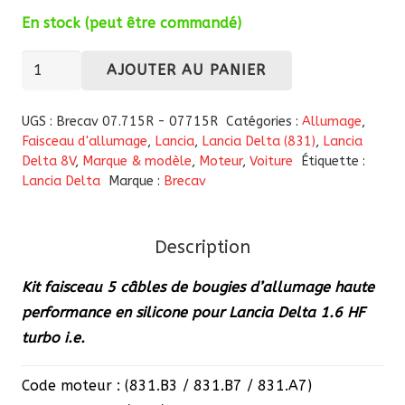
En stock (peut être commandé)
quantité
AJOUTER AU PANIER
de
Faisceau
UGS :
Brecav 07.715R - 07715R
Catégories :
Allumage
,
d'allumage
Faisceau d'allumage
,
Lancia
,
Lancia Delta (831)
,
Lancia
Delta 8V
,
Marque & modèle
,
Moteur
,
Voiture
Étiquette :
renforcé
Lancia Delta
Marque :
Brecav
pour
Lancia
Delta
Description
1.6
Kit faisceau 5 câbles de bougies d’allumage haute
HF
performance en silicone pour Lancia Delta 1.6 HF
turbo
turbo i.e.
Code moteur : (831.B3 / 831.B7 / 831.A7)