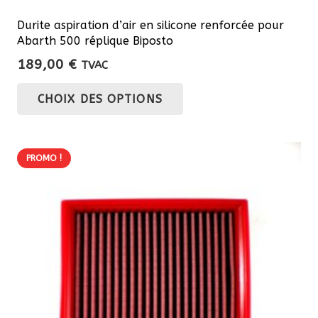
Durite aspiration d’air en silicone renforcée pour
Abarth 500 réplique Biposto
189,00
€
TVAC
Ce
CHOIX DES OPTIONS
produit
a
plusieurs
PROMO !
variations.
Les
options
peuvent
être
choisies
sur
la