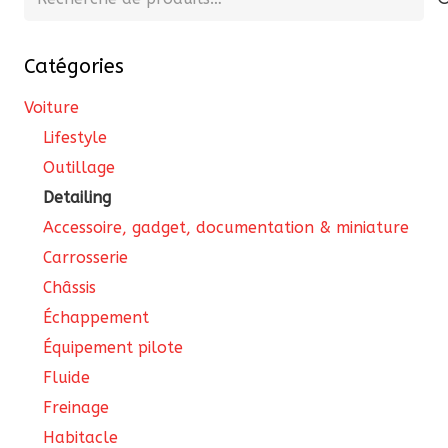
être
êtr
pour :
choisies
cho
sur
Catégories
sur
la
la
Voiture
page
pa
Lifestyle
du
du
Outillage
produit
pro
Detailing
Accessoire, gadget, documentation & miniature
Carrosserie
Châssis
Échappement
Équipement pilote
Fluide
Freinage
Habitacle