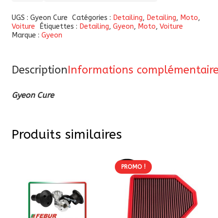
Gyeon
UGS :
Gyeon Cure
Catégories :
Detailing
,
Detailing
,
Moto
,
Voiture
Étiquettes :
Detailing
,
Gyeon
,
Moto
,
Voiture
Cure
Marque :
Gyeon
Description
Informations complémentair
Gyeon Cure
Produits similaires
PROMO !