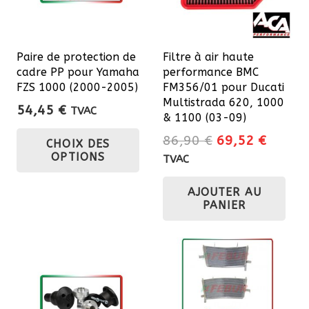
Paire de protection de
Filtre à air haute
cadre PP pour Yamaha
performance BMC
FZS 1000 (2000-2005)
FM356/01 pour Ducati
Multistrada 620, 1000
54,45
€
TVAC
& 1100 (03-09)
Ce
Le
Le
86,90
€
69,52
€
CHOIX DES
produit
prix
prix
OPTIONS
TVAC
a
initial
actuel
plusieurs
AJOUTER AU
était :
est :
PANIER
variations.
86,90 €.
69,52 
Les
options
peuvent
être
choisies