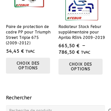
sur
la
page
du
Paire de protection de
Radiateur Stock Febur
cadre PP pour Triumph
supplémentaire pour
produit
Street Triple 675
Aprilia RSV4 2009-2019
(2009-2012)
665,50
€
–
54,45
€
Plage
TVAC
786,50
€
TVAC
Ce
de
Ce
CHOIX DES
CHOIX DES
prix :
produit
pro
OPTIONS
OPTIONS
665,50 €
a
a
à
plusieurs
plu
786,50 €
variations.
var
Les
Les
Rechercher
options
opt
peuvent
pe
Recherche