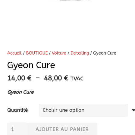
Accueil
/
BOUTIQUE
/
Voiture
/
Detailing
/ Gyeon Cure
Gyeon Cure
Plage
14,00
€
–
48,00
€
TVAC
de
Gyeon Cure
prix :
14,00 €
Quantité
à
48,00 €
quantité
AJOUTER AU PANIER
de