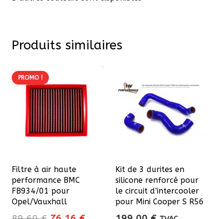
Produits similaires
PROMO !
Filtre à air haute
Kit de 3 durites en
performance BMC
silicone renforcé pour
FB934/01 pour
le circuit d’intercooler
Opel/Vauxhall
pour Mini Cooper S R56
Le
Le
89,60
€
76,16
€
199,00
€
TVAC