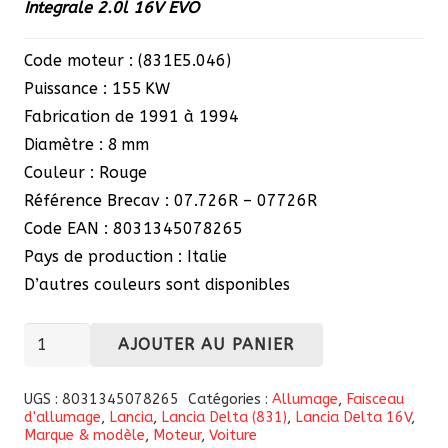
Integrale 2.0l 16V EVO
Code moteur : (831E5.046)
Puissance : 155 KW
Fabrication de 1991 à 1994
Diamètre : 8 mm
Couleur : Rouge
Référence Brecav : 07.726R – 07726R
Code EAN : 8031345078265
Pays de production : Italie
D’autres couleurs sont disponibles
quantité
AJOUTER AU PANIER
de
Faisceau
UGS :
8031345078265
Catégories :
Allumage
,
Faisceau
d'allumage
,
Lancia
,
Lancia Delta (831)
,
Lancia Delta 16V
,
de
Marque & modèle
,
Moteur
,
Voiture
bougie