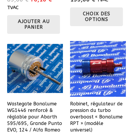
prix
prix
Ce
TVAC
CHOIX DES
initial
actuel
pro
OPTIONS
AJOUTER AU
était :
est :
a
PANIER
89,60 €.
76,16 €.
plu
var
Les
opt
pe
êtr
cho
sur
la
Wastegate Bonalume
Robinet, régulateur de
pa
WG1446 renforcé &
pression du turbo
du
réglable pour Abarth
overboost « Bonalume
595/695, Grande Punto
RPT » (modèle
pro
EVO, 124 / Alfa Romeo
universel)