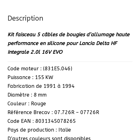
d'allumage
Lancia
Description
Delta
Kit faisceau 5 câbles de bougies d’allumage haute
HF
performance en silicone pour Lancia Delta HF
Integrale
Integrale 2.0l 16V EVO
EVO
Code moteur : (831E5.046)
Puissance : 155 KW
Fabrication de 1991 à 1994
Diamètre : 8 mm
Couleur : Rouge
Référence Brecav : 07.726R – 07726R
Code EAN : 8031345078265
Pays de production : Italie
D’autres couleurs sont disponibles