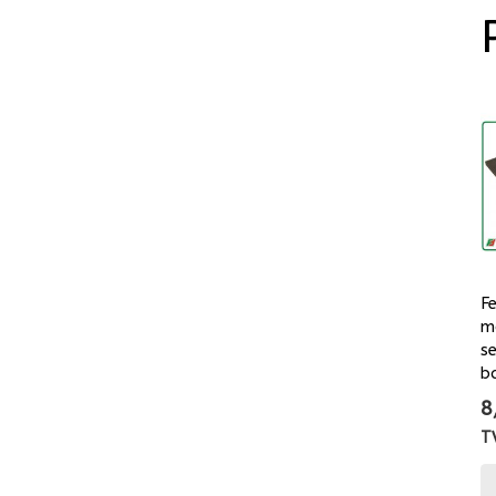
F
m
s
b
8
T