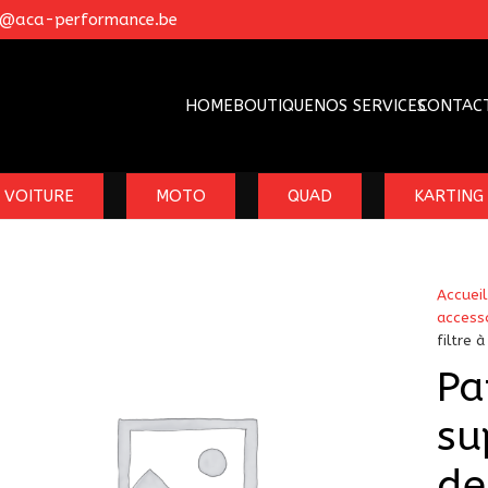
o@aca-performance.be
HOME
BOUTIQUE
NOS SERVICES
CONTAC
VOITURE
MOTO
QUAD
KARTING
Accueil
access
filtre 
Pa
su
de