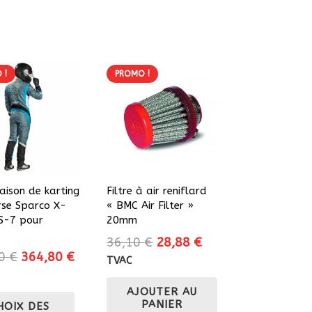
 !
PROMO !
aison de karting
Filtre à air reniflard
rse Sparco X-
« BMC Air Filter »
KS-7 pour
20mm
Le
Le
36,10
€
28,88
€
Le
Le
40
€
364,80
€
prix
prix
TVAC
prix
prix
initial
actuel
initial
actuel
Ce
AJOUTER AU
était :
est :
PANIER
HOIX DES
était :
est :
produit
36,10 €.
28,88 €.