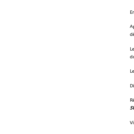
E
A
d
L
d
L
D
R
S
V