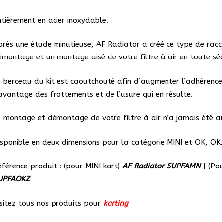
-
ntièrement en acier inoxydable.
AF
Radia
près une étude minutieuse, AF Radiator a créé ce type de rac
émontage et un montage aisé de votre filtre à air en toute sécur
e berceau du kit est caoutchouté afin d’augmenter l’adhérence e
avantage des frottements et de l’usure qui en résulte.
e montage et démontage de votre filtre à air n’a jamais été au
isponible en deux dimensions pour la catégorie MINI et OK, OK
éférence produit : (pour MINI kart)
AF Radiator
SUPFAMN
| (P
UPFAOKZ
isitez tous nos produits pour
karting