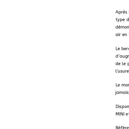
Après 
type d
démont
air en 
Le ber
d’augm
de le 
l’usure
Le mon
jamais
Dispon
MINI e
Référe