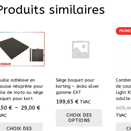
Produits similaires
PROMO
euille adhésive en
Siège baquet pour
Combin
ousse néoprène pour
karting – Jecko silver
de cou
elle de moto ou siège
gamme EXT
Light 
aquet pour kart
adulte
199,65
€
TVAC
Plage
,50
€
–
29,00
€
405,
Ce
de
CHOIX DES
VAC
TVAC
produit
OPTIONS
prix :
Ce
a
CHOIX DES
C
8,50 €
produit