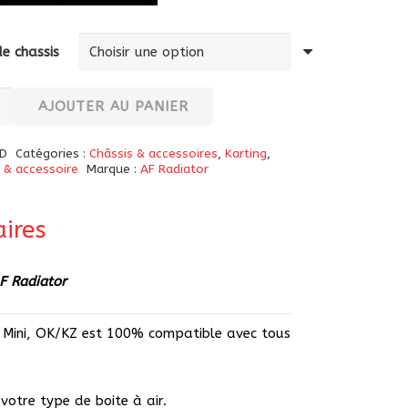
e chassis
té
AJOUTER AU PANIER
D
Catégories :
Châssis & accessoires
,
Karting
,
 & accessoire
Marque :
AF Radiator
on
ires
rt
AF Radiator
s Mini, OK/KZ est 100% compatible avec tous
votre type de boite à air.
g