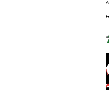
Vo
Pa