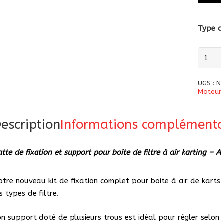
Type d
quanti
de
Patte
UGS :
N
de
Moteur
fixati
et
escription
Informations complémenta
suppo
pour
tte de fixation et support pour boite de filtre à air karting – 
boite
de
otre nouveau kit de fixation complet pour boite à air de kart
filtre
s types de filtre.
à
air
on support doté de plusieurs trous est idéal pour régler selon 
kartin