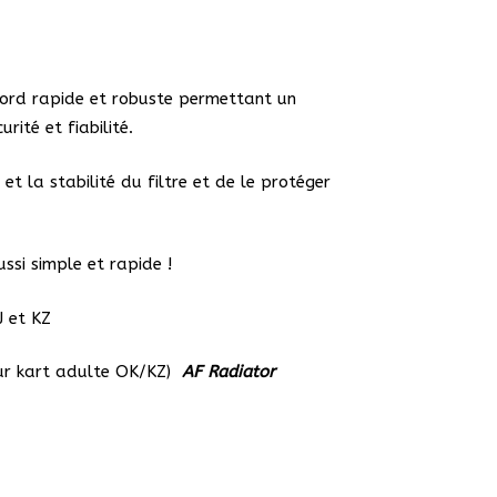
tor
cord rapide et robuste permettant un
ité et fiabilité.
t la stabilité du filtre et de le protéger
ssi simple et rapide !
J et KZ
our kart adulte OK/KZ)
AF Radiator