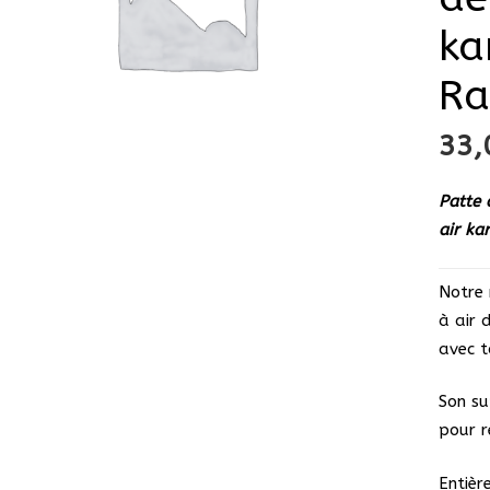
ka
Ra
33
Patte 
air ka
Notre 
à air 
avec t
Son su
pour r
Entièr