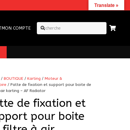
Translate »
T
MON COMPTE
/
BOUTIQUE
/
Karting
/
Moteur &
oire
/ Patte de fixation et support pour boite de
à air karting – AF Radiator
tte de fixation et
pport pour boite
 filtre à air