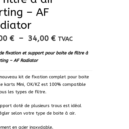
rting – AF
diator
Plage
,00
€
–
34,00
€
TVAC
de
prix :
de fixation et support pour boite de filtre à
33,00 €
rting – AF Radiator
à
34,00 €
nouveau kit de fixation complet pour boite
de karts Mini, OK/KZ est 100% compatible
ous les types de filtre.
pport doté de plusieurs trous est idéal
égler selon votre type de boite à air.
ement en acier inoxydable.