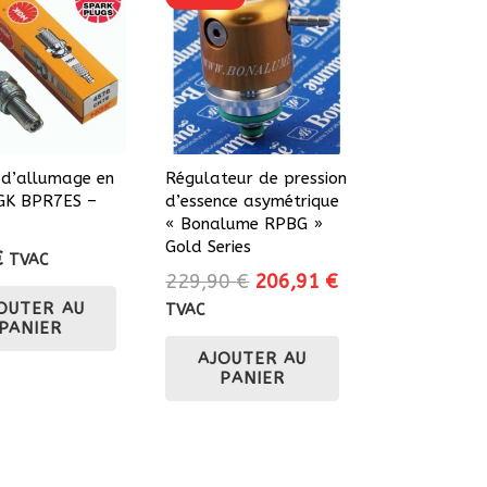
 d’allumage en
Régulateur de pression
NGK BPR7ES –
d’essence asymétrique
« Bonalume RPBG »
Gold Series
€
TVAC
Le
Le
229,90
€
206,91
€
prix
prix
OUTER AU
TVAC
PANIER
initial
actuel
AJOUTER AU
était :
est :
PANIER
229,90 €.
206,91 €.