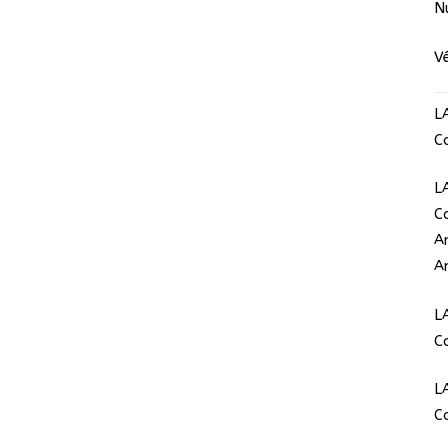
N
V
L
C
L
C
A
A
L
C
L
C