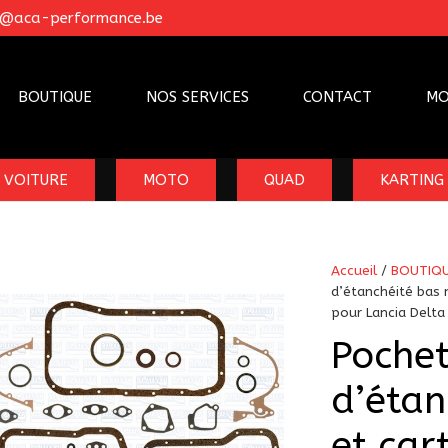
o@aca-performance.be
BOUTIQUE
NOS SERVICES
CONTACT
MO
VOITURE
MOTO
QUAD
KARTING
Accueil
/
BOUTIQ
d’étanchéité bas 
pour Lancia Delta
Pochet
d’étan
et car