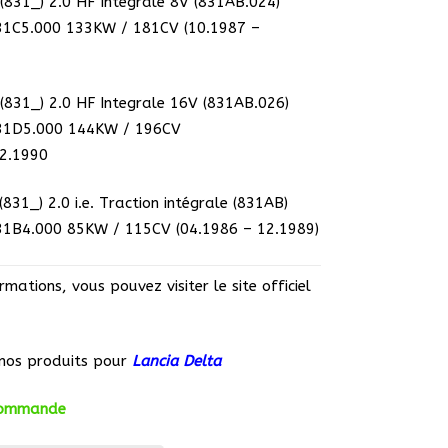
(831_) 2.0 HF Integrale 8V (831AB.024)
31C5.000 133KW / 181CV (10.1987 –
(831_) 2.0 HF Integrale 16V (831AB.026)
31D5.000 144KW / 196CV
12.1990
31_) 2.0 i.e. Traction intégrale (831AB)
31B4.000 85KW / 115CV (04.1986 – 12.1989)
mations, vous pouvez visiter le site officiel
nos produits pour
Lancia Delta
 commande