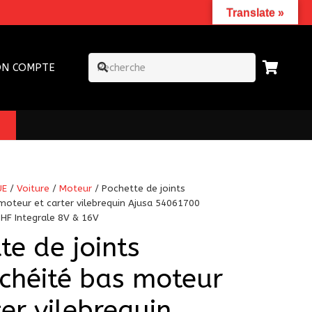
Translate »
N COMPTE
UE
/
Voiture
/
Moteur
/ Pochette de joints
moteur et carter vilebrequin Ajusa 54061700
 HF Integrale 8V & 16V
te de joints
chéité bas moteur
ter vilebrequin