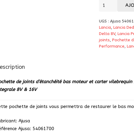
quantité
AJ
de
Pochette
UGS :
Ajusa 5406
de
Lancia
,
Lancia Ded
joints
Delta 8V
,
Lancia P
joints
,
Pochette d
d'étanchéité
Performance
,
Lan
bas
moteur
et
escription
carter
vilebrequin
ochette de joints d’étanchéité bas moteur et carter vilebrequin
Ajusa
ntegrale 8V & 16V
54061700
pour
ette pochette de joints vous permettra de restaurer le bas mo
Lancia
Delta
abricant: Ajusa
HF
éférence Ajusa: 54061700