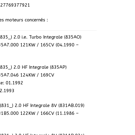
427769377921
es moteurs concernés :
35_) 2.0 i.e. Turbo Integrale (835AO)
35A7.000 121KW / 165CV (04.1990 –
35_) 2.0 HF Integrale (835AP)
35A7.046 124KW / 169CV
de: 01.1992
12.1993
(831_) 2.0 HF Integrale 8V (831AB.019)
31B5.000 122KW / 166CV (11.1986 –