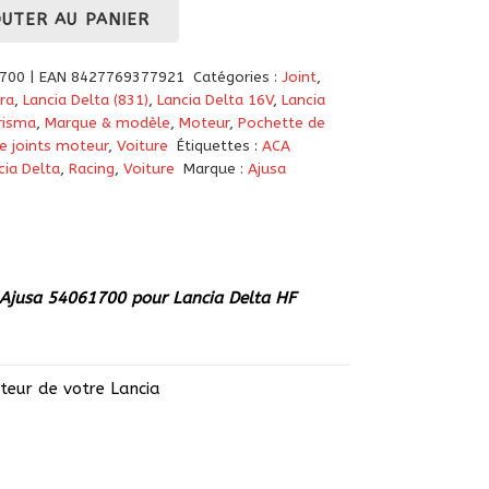
OUTER AU PANIER
1700 | EAN 8427769377921
Catégories :
Joint
,
ra
,
Lancia Delta (831)
,
Lancia Delta 16V
,
Lancia
risma
,
Marque & modèle
,
Moteur
,
Pochette de
e joints moteur
,
Voiture
Étiquettes :
ACA
cia Delta
,
Racing
,
Voiture
Marque :
Ajusa
Ajusa 54061700
pour Lancia Delta HF
teur de votre Lancia