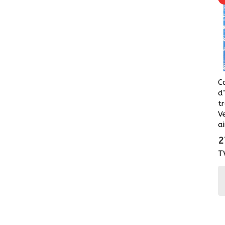
C
d
t
V
a
2
T