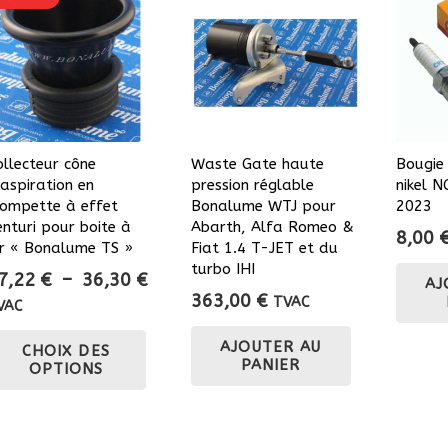
ollecteur cône
Waste Gate haute
Bougie
’aspiration en
pression réglable
nikel 
rompette à effet
Bonalume WTJ pour
2023
enturi pour boite à
Abarth, Alfa Romeo &
8,00
ir « Bonalume TS »
Fiat 1.4 T-JET et du
turbo IHI
Plage
7,22
€
–
36,30
€
AJ
363,00
€
de
TVAC
VAC
prix :
Ce
AJOUTER AU
CHOIX DES
27,22 €
produit
PANIER
OPTIONS
à
a
36,30 €
plusieurs
variations.