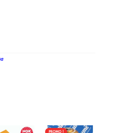
sa
PROMO !