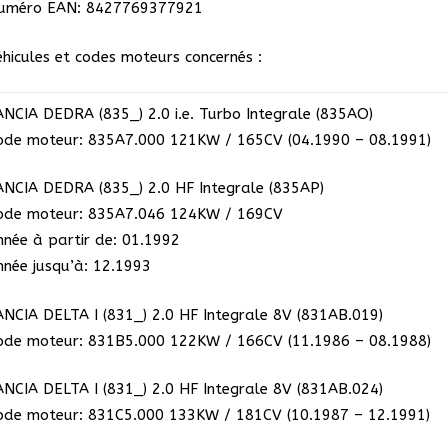
Integrale
uméro EAN: 8427769377921
8V
&
éhicules et codes moteurs concernés :
16V
ANCIA DEDRA (835_) 2.0 i.e. Turbo Integrale (835AO)
ode moteur: 835A7.000 121KW / 165CV (04.1990 – 08.1991)
ANCIA DEDRA (835_) 2.0 HF Integrale (835AP)
ode moteur: 835A7.046 124KW / 169CV
nnée à partir de: 01.1992
nnée jusqu’à: 12.1993
ANCIA DELTA I (831_) 2.0 HF Integrale 8V (831AB.019)
ode moteur: 831B5.000 122KW / 166CV (11.1986 – 08.1988)
ANCIA DELTA I (831_) 2.0 HF Integrale 8V (831AB.024)
ode moteur: 831C5.000 133KW / 181CV (10.1987 – 12.1991)