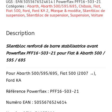
UGS :
EAN 5055676524614 | Powerflex PFF16-503-21
Catégories :
Abarth
,
Abarth 500/595/695
,
Châssis
,
Fiat
,
renforcé
Fiat 500
,
Ford
,
Ford KA 2
,
Marque & modèle
,
Silentbloc de
de
suspension
,
Silentbloc de suspension
,
Suspension
,
Voiture
barre
stabilisatrice
Description
avant
Powerflex
Silentbloc renforcé de barre stabilisatrice avant
PFF16-
Powerflex PFF16-503-21 pour Fiat & Abarth 500 /
503-
595 / 695
21
pour
Pour Abarth 500/595/695, Fiat 500 (2007 →),
Fiat
Ford KA
&
Abarth
Référence Powerflex : PFF16-503-21
500
Numéro EAN : 5055676524614