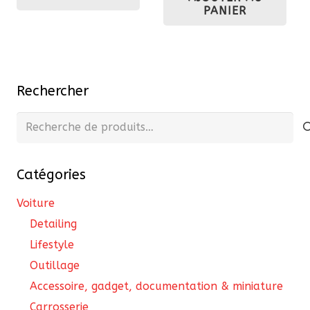
612,30 €.
581,70 €.
PANIER
146,50 €.
139
Rechercher
Recherche
pour :
Catégories
Voiture
Detailing
Lifestyle
Outillage
Accessoire, gadget, documentation & miniature
Carrosserie