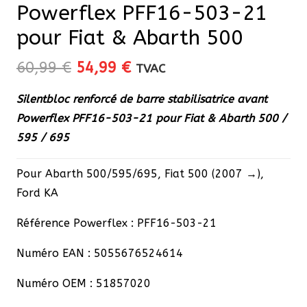
Powerflex PFF16-503-21
pour Fiat & Abarth 500
Le
Le
60,99
€
54,99
€
TVAC
prix
prix
Silentbloc renforcé de barre stabilisatrice avant
initial
actuel
Powerflex PFF16-503-21 pour Fiat & Abarth 500 /
était :
est :
595 / 695
60,99 €.
54,99 €.
Pour Abarth 500/595/695, Fiat 500 (2007 →),
Ford KA
Référence Powerflex : PFF16-503-21
Numéro EAN : 5055676524614
Numéro OEM : 51857020