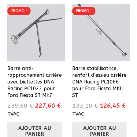
PROMO !
PROMO !
Barre anti-
Barre stabilisatrice,
rapprochement arrière
renfort d’essieu arrière
avec biellettes DNA
DNA Racing PC1066
Racing PC1023 pour
pour Ford Fiesta MKII
Ford Fiesta ST MK7
ST
Le
Le
Le
Le
239,60
€
227,60
€
133,10
€
126,45
€
prix
prix
prix
prix
TVAC
TVAC
initial
actuel
initial
actu
AJOUTER AU
AJOUTER AU
était :
est :
était :
est 
PANIER
PANIER