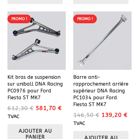
239,60 €.
227,60 €.
133,10 €.
126
PROMO !
PROMO !
Kit bras de suspension
Barre anti-
sur uniball DNA Racing
rapprochement arrière
PC0976 pour Ford
supérieur DNA Racing
Fiesta ST MK7
PC1034 pour Ford
Fiesta ST MK7
Le
Le
612,30
€
581,70
€
Le
Le
146,50
€
139,20
€
prix
prix
TVAC
prix
prix
initial
actuel
TVAC
initial
actu
AJOUTER AU
était :
est :
PANIER
AJOUTER AU
était :
est 