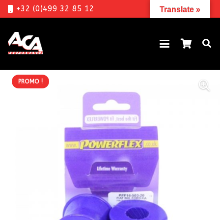
+32 (0)499 32 85 12
Translate »
PROMO !