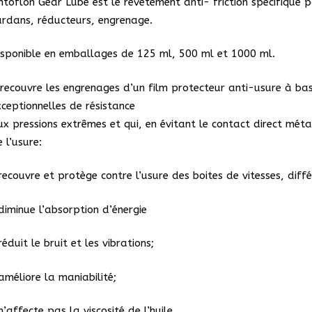
ntoflon Gear Lube est le revêtement anti- friction spécifique po
ardans, réducteurs, engrenage.
isponible en emballages de 125 ml, 500 ml et 1000 ml.
l recouvre les engrenages d’un film protecteur anti-usure à ba
xceptionnelles de résistance
ux pressions extrêmes et qui, en évitant le contact direct mét
 l’usure:
recouvre et protège contre l’usure des boites de vitesses, diffé
 diminue l’absorption d’énergie
réduit le bruit et les vibrations;
améliore la maniabilité;
n’affecte pas la viscosité de l’huile.