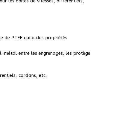
ur les boites de vitesses, différentiels,
se de PTFE qui a des propriétés
al-métal entre les engrenages, les protège
rentiels, cardans, etc.