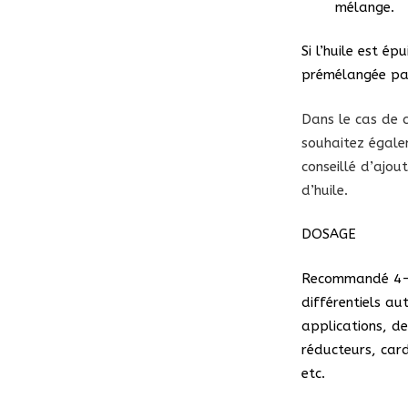
mélange.
Si l’huile est ép
prémélangée par 
Dans le cas de c
souhaitez égalem
conseillé d’ajou
d’huile.
DOSAGE
Recommandé 4-8%
différentiels a
applications, de
réducteurs, card
etc.