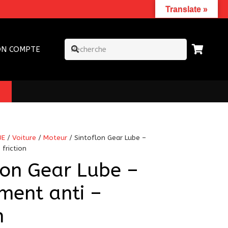
Translate »
N COMPTE
UE
/
Voiture
/
Moteur
/ Sintoflon Gear Lube –
friction
lon Gear Lube –
ment anti –
n