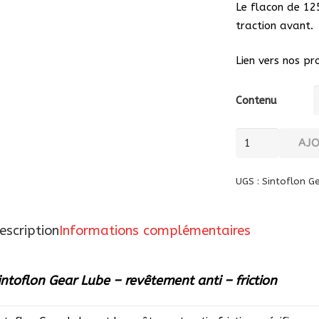
Le flacon de 12
traction avant.
Lien vers nos pr
Contenu
quantité
AJ
de
Sintoflon
UGS :
Sintoflon G
Gear
Lube
escription
Informations complémentaires
-
revêtement
anti
intoflon Gear Lube – revêtement anti – friction
-
friction