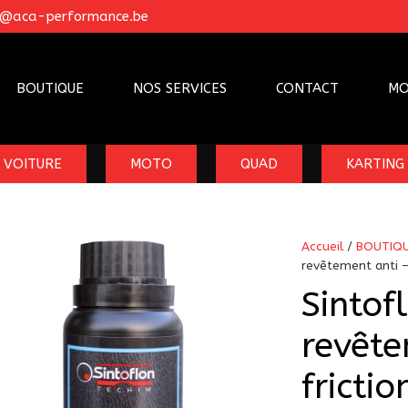
o@aca-performance.be
BOUTIQUE
NOS SERVICES
CONTACT
MO
VOITURE
MOTO
QUAD
KARTING
Accueil
/
BOUTIQ
revêtement anti – 
Sintof
revête
frictio