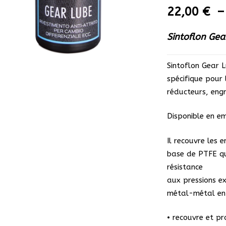
22,00
€
Sintoflon Gea
Sintoflon Gear L
spécifique pour 
réducteurs, eng
Disponible en e
Il recouvre les 
base de PTFE qu
résistance
aux pressions ex
métal-métal ent
• recouvre et pr