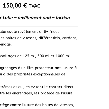
Plage
–
150,00
€
TVAC
de
prix :
r Lube – revêtement anti – friction
22,00 €
à
ube est le revêtement anti- friction
150,00 €
les boites de vitesses, différentiels, cardans,
renage.
mballages de 125 ml, 500 ml et 1000 ml.
engrenages d’un film protecteur anti-usure à
i a des propriétés exceptionnelles de
trêmes et qui, en évitant le contact direct
re les engrenages, les protège de l’usure:
otège contre l’usure des boites de vitesses,