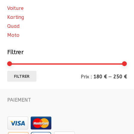
Voiture
Karting
Quad
Moto
Filtrer
Pri
Pri
Prix :
180 €
—
250 €
FILTRER
mi
ma
PAIEMENT