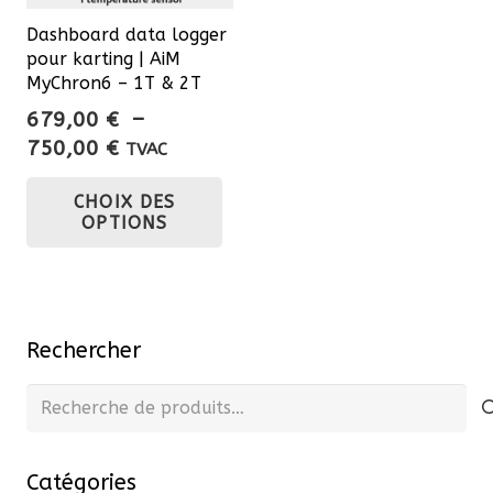
Dashboard data logger
pour karting | AiM
MyChron6 – 1T & 2T
679,00
€
–
Plage
750,00
€
TVAC
de
Ce
CHOIX DES
prix :
produit
OPTIONS
679,00 €
a
à
plusieurs
750,00 €
variations.
Les
Rechercher
options
peuvent
Recherche
être
pour :
choisies
Catégories
sur