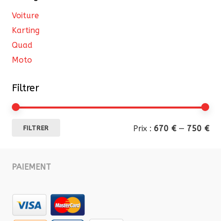
la
Voiture
page
Karting
du
Quad
produit
Moto
Filtrer
Pri
Pri
Prix :
670 €
—
750 €
FILTRER
mi
ma
PAIEMENT