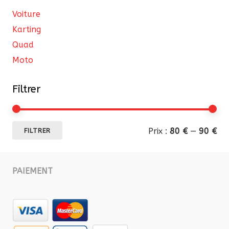
Voiture
Karting
Quad
Moto
Filtrer
Pri
Pri
Prix :
80 €
—
90 €
FILTRER
mi
ma
PAIEMENT