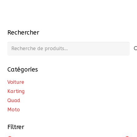
a
à
plusieurs
3370,00 €
variations.
Les
Rechercher
options
peuvent
Recherche
être
pour :
choisies
Catégories
sur
la
Voiture
page
Karting
du
Quad
produit
Moto
Filtrer