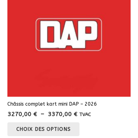
Châssis complet kart mini DAP – 2026
Plage
3270,00
€
–
3370,00
€
TVAC
de
Ce
CHOIX DES OPTIONS
prix :
produit
3270,00 €