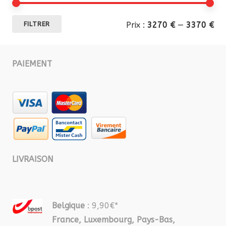
Pri
Pri
Prix :
3270 €
—
3370 €
FILTRER
mi
ma
PAIEMENT
LIVRAISON
Belgique
: 9,90€*
France, Luxembourg, Pays-Bas,