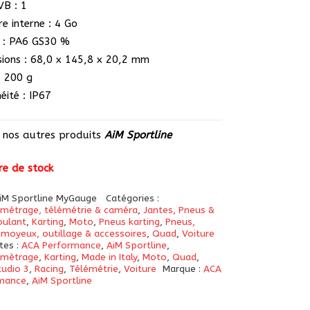
B : 1
e interne : 4 Go
r : PA6 GS30 %
ions : 68,0 x 145,8 x 20,2 mm
: 200 g
éité : IP67
z nos autres produits
AiM Sportline
e de stock
iM Sportline MyGauge
Catégories :
métrage, télémétrie & caméra
,
Jantes, Pneus &
oulant
,
Karting
,
Moto
,
Pneus karting
,
Pneus,
 moyeux, outillage & accessoires
,
Quad
,
Voiture
tes :
ACA Performance
,
AiM Sportline
,
omètrage
,
Karting
,
Made in Italy
,
Moto
,
Quad
,
tudio 3
,
Racing
,
Télémétrie
,
Voiture
Marque :
ACA
mance
,
AiM Sportline