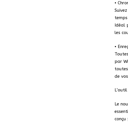
• Chro
Suivez
temps 
Idéal 
les co
• Enre
Toutes
par Wi
toutes
de vos
L’outi
Le no
essent
conçu 