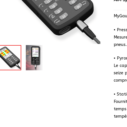
MyGa
• Pres
Mesure
pneus.
• Pyro
Le cap
seize 
compr
• Stat
Fourni
temps 
tempér