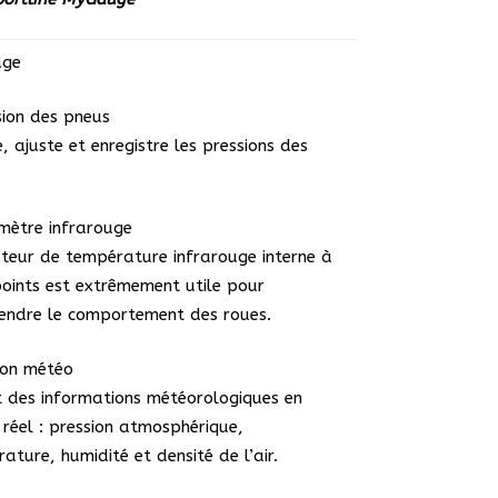
uge
sion des pneus
, ajuste et enregistre les pressions des
mètre infrarouge
teur de température infrarouge interne à
points est extrêmement utile pour
endre le comportement des roues.
ion météo
t des informations météorologiques en
réel : pression atmosphérique,
ature, humidité et densité de l’air.