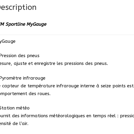
escription
iM Sportline MyGauge
yGauge
 Pression des pneus
esure, ajuste et enregistre les pressions des pneus.
 Pyromètre infrarouge
e capteur de température infrarouge interne à seize points es
omportement des roues.
 Station météo
ournit des informations météorologiques en temps réel : press
nsité de l’air.