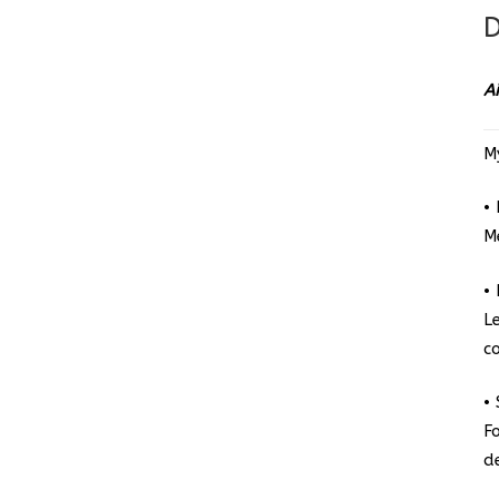
D
A
M
•
M
•
L
c
•
F
de