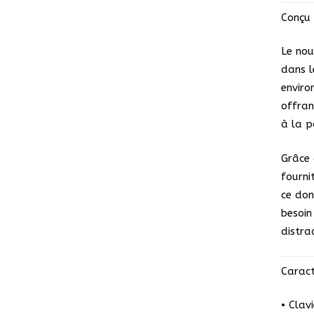
Conçu 
Le nou
dans l
enviro
offran
à la p
Grâce à
fourni
ce don
besoin
distra
Caract
• Clav