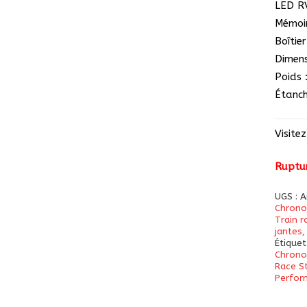
LED RV
Mémoir
Boîtie
Dimens
Poids 
Étanch
Visite
Ruptur
UGS :
A
Chrono
Train r
jantes,
Étiquet
Chron
Race S
Perfor