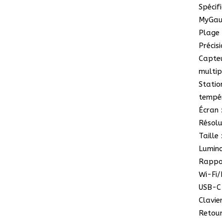
Spécif
MyGa
Plage 
Précis
Capteu
multip
Statio
tempér
Écran 
Résolu
Taille
Lumino
Rappor
Wi-Fi/
USB-C 
Clavie
Retour