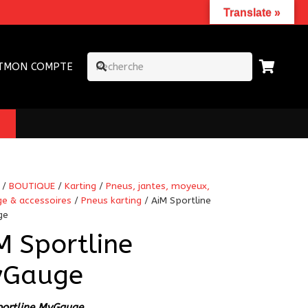
Translate »
T
MON COMPTE
/
BOUTIQUE
/
Karting
/
Pneus, jantes, moyeux,
ge & accessoires
/
Pneus karting
/ AiM Sportline
ge
M Sportline
yGauge
portline MyGauge