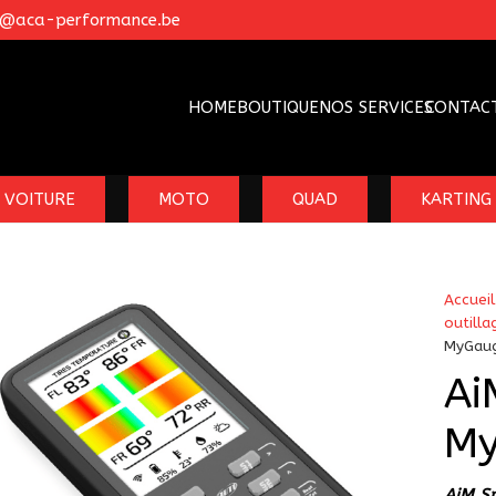
o@aca-performance.be
HOME
BOUTIQUE
NOS SERVICES
CONTAC
VOITURE
MOTO
QUAD
KARTING
Accueil
outilla
MyGau
Ai
M
AiM S