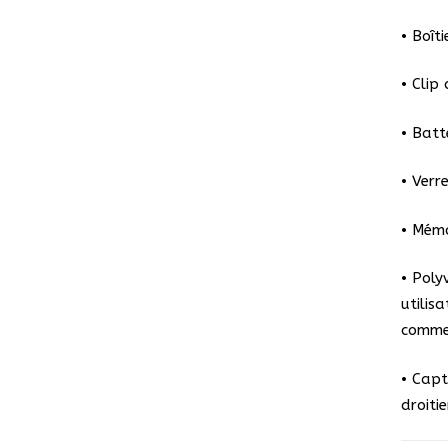
• Boît
• Clip
• Batt
• Verr
• Mémo
• Poly
utilisa
comme
• Capt
droiti