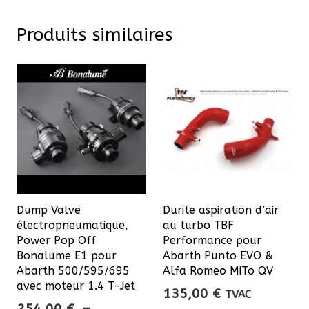
Produits similaires
Dump Valve
Durite aspiration d’air
électropneumatique,
au turbo TBF
Power Pop Off
Performance pour
Bonalume E1 pour
Abarth Punto EVO &
Abarth 500/595/695
Alfa Romeo MiTo QV
avec moteur 1.4 T-Jet
135,00
€
TVAC
254,00
€
–