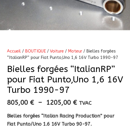
Accueil
/
BOUTIQUE
/
Voiture
/
Moteur
/ Bielles forgées
“ItalianRP” pour Fiat Punto,Uno 1,6 16V Turbo 1990-97
Bielles forgées “ItalianRP”
pour Fiat Punto,Uno 1,6 16V
Turbo 1990-97
Plage
805,00
€
–
1205,00
€
TVAC
de
Bielles forgées “Italian Racing Production” pour
prix :
Fiat Punto/Uno 1.6 16V Turbo 90-97.
805,00 €