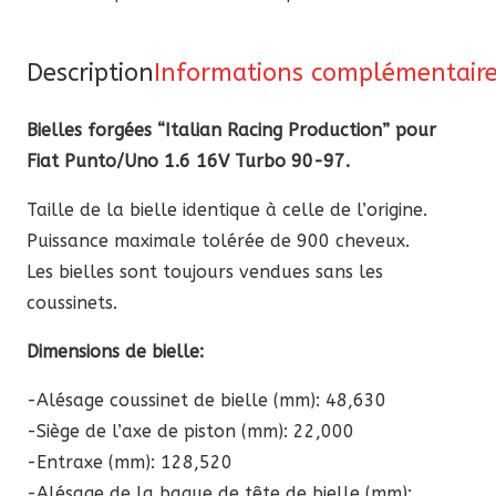
“ItalianRP”
pour
Fiat
Description
Informations complémentair
Punto,Uno
Bielles forgées “Italian Racing Production” pour
1,6
Fiat Punto/Uno 1.6 16V Turbo 90-97.
16V
Turbo
Taille de la bielle identique à celle de l’origine.
1990-
Puissance maximale tolérée de 900 cheveux.
97
Les bielles sont toujours vendues sans les
coussinets.
Dimensions de bielle:
-Alésage coussinet de bielle (mm): 48,630
-Siège de l’axe de piston (mm): 22,000
-Entraxe (mm): 128,520
-Alésage de la bague de tête de bielle (mm):