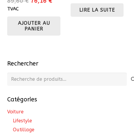
Le
Le
89,60
€
76,16
€
initial
actu
prix
prix
TVAC
LIRE LA SUITE
était :
est 
initial
actuel
217,80 €.
196
AJOUTER AU
était :
est :
PANIER
89,60 €.
76,16 €.
Rechercher
Recherche
pour :
Catégories
Voiture
Lifestyle
Outillage