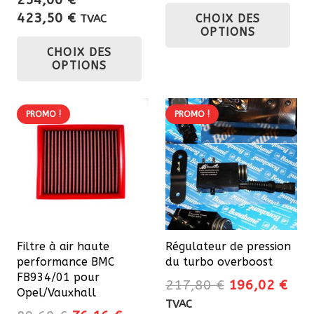
Ce
Plage
423,50
€
CHOIX DES
TVAC
pro
OPTIONS
de
Ce
a
CHOIX DES
prix :
produit
plu
OPTIONS
254,00 €
a
var
à
plusieurs
Les
423,50 €
variations.
PROMO !
PROMO !
opt
Les
pe
options
êtr
peuvent
cho
être
sur
choisies
la
sur
pa
Filtre à air haute
Régulateur de pression
la
du
performance BMC
du turbo overboost
page
FB934/01 pour
pro
Le
Le
217,80
€
196,02
€
du
Opel/Vauxhall
prix
prix
TVAC
produit