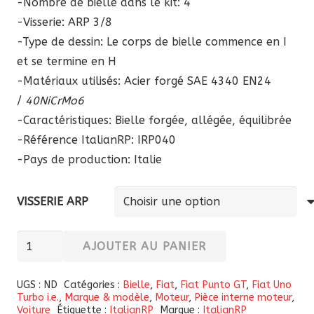
-Nombre de bielle dans le kit: 4
-Visserie: ARP 3/8
-Type de dessin: Le corps de bielle commence en I
et se termine en H
-Matériaux utilisés: Acier forgé SAE 4340 EN24
/
40NiCrMo6
-Caractéristiques: Bielle forgée, allégée, équilibrée
-Référence ItalianRP:
IRP040
-Pays de production: Italie
VISSERIE ARP
quantité
AJOUTER AU PANIER
de
Bielles
UGS :
ND
Catégories :
Bielle
,
Fiat
,
Fiat Punto GT
,
Fiat Uno
Turbo i.e.
,
Marque & modèle
,
Moteur
,
Pièce interne moteur
,
forgées
Voiture
Étiquette :
ItalianRP
Marque :
ItalianRP