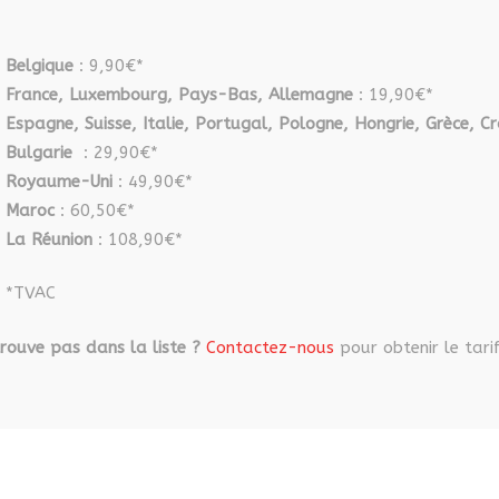
sur
la
Belgique
: 9,90€*
page
France, Luxembourg, Pays-Bas, Allemagne
: 19,90€*
du
Espagne, Suisse, Italie, Portugal, Pologne, Hongrie, Grèce, Cr
produit
Bulgarie
: 29,90€*
Royaume-Uni
: 49,90€*
Maroc
: 60,50€*
La Réunion
: 108,90€*
*TVAC
rouve pas dans la liste ?
Contactez-nous
pour obtenir le tarif