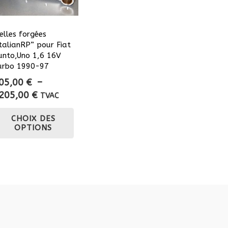
ielles forgées
ItalianRP” pour Fiat
unto,Uno 1,6 16V
urbo 1990-97
05,00
€
–
Plage
205,00
€
TVAC
de
Ce
CHOIX DES
prix :
produit
OPTIONS
805,00 €
a
à
plusieurs
1205,00 €
variations.
Les
options
peuvent
être
choisies