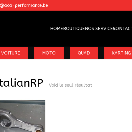
o@aca-performance.be
HOME
BOUTIQUE
NOS SERVICES
CONTAC
VOITURE
MOTO
QUAD
KARTING
ItalianRP
Voici le seul résultat