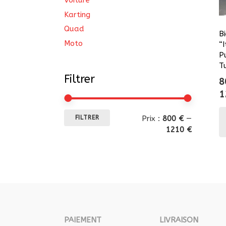
Voiture
Karting
Quad
B
Moto
“
P
T
Filtrer
8
1
Prix
Prix
Prix :
800 €
—
FILTRER
min
max
1210 €
PAIEMENT
LIVRAISON