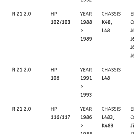
R 21 2.0
HP
YEAR
CHASSIS
E
102/103
1988
K48,
C
>
L48
J
1989
J
J
J
R 21 2.0
HP
YEAR
CHASSIS
106
1991
L48
>
1993
R 21 2.0
HP
YEAR
CHASSIS
E
116/117
1986
L483,
C
>
K483
J