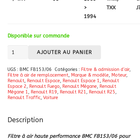
>
TXX
J
1994
Disponible sur commande
quantité
AJOUTER AU PANIER
de
Filtre
UGS :
BMC FB153/06
Catégories :
Filtre & admission d'air
,
Filtre à air de remplacement
,
Marque & modèle
,
Moteur
,
à
Renault
,
Renault Espace
,
Renault Espace 1
,
Renault
air
Espace 2
,
Renault Fuego
,
Renault Mégane
,
Renault
Mégane 1
,
Renault R19
,
Renault R21
,
Renault R25
,
haute
Renault Traffic
,
Voiture
performance
BMC
Description
(FB153/06)
pour
Filtre à air haute performance BMC FB153/06 pour
Renault