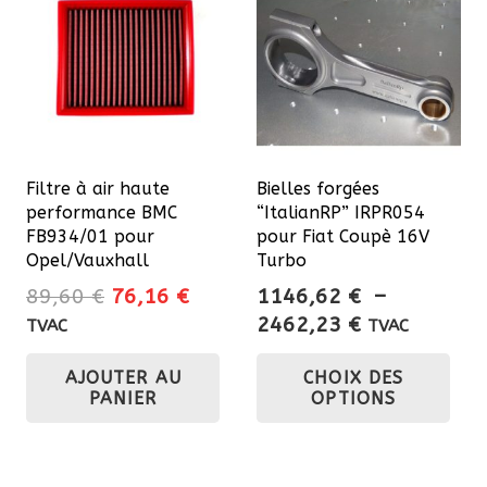
Les
opt
pe
êtr
cho
sur
Filtre à air haute
Bielles forgées
la
performance BMC
“ItalianRP” IRPR054
pa
FB934/01 pour
pour Fiat Coupè 16V
du
Opel/Vauxhall
Turbo
pro
Le
Le
89,60
€
76,16
€
1146,62
€
–
prix
prix
Plage
2462,23
€
TVAC
TVAC
initial
actuel
de
Ce
AJOUTER AU
CHOIX DES
était :
est :
prix :
pro
PANIER
OPTIONS
89,60 €.
76,16 €.
1146,62 €
a
à
plu
2462,23 €
var