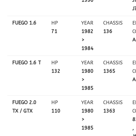
1996
J
J
FUEGO 1.6
HP
YEAR
CHASSIS
E
71
1982
136
C
>
A
1984
FUEGO 1.6 T
HP
YEAR
CHASSIS
E
132
1980
1365
C
>
A
1985
FUEGO 2.0
HP
YEAR
CHASSIS
E
TX / GTX
110
1980
1363
C
>
8
1985
,