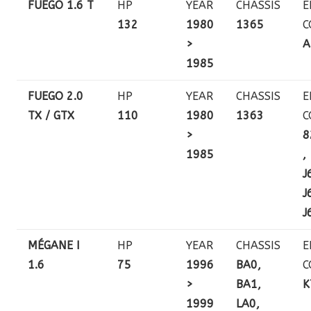
FUEGO 1.6 T
HP
YEAR
CHASSIS
E
132
1980
1365
C
>
A
1985
FUEGO 2.0
HP
YEAR
CHASSIS
E
TX / GTX
110
1980
1363
C
>
8
1985
,
J
J
J
MÉGANE I
HP
YEAR
CHASSIS
E
1.6
75
1996
BA0,
C
>
BA1,
K
1999
LA0,