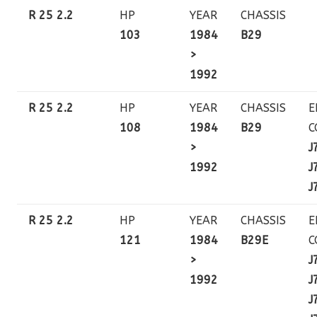
R 25 2.2
HP
YEAR
CHASSIS
103
1984
B29
>
1992
R 25 2.2
HP
YEAR
CHASSIS
E
108
1984
B29
C
>
J
1992
J
J
R 25 2.2
HP
YEAR
CHASSIS
E
121
1984
B29E
C
>
J
1992
J
J