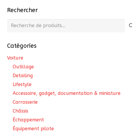
Les
Rechercher
opt
pe
Recherche
êtr
pour :
cho
Catégories
sur
la
Voiture
pa
Outillage
du
Detailing
pro
Lifestyle
Accessoire, gadget, documentation & miniature
Carrosserie
Châssis
Échappement
Équipement pilote