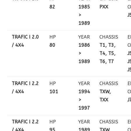
82
1985
PXX
C
>
J
1989
TRAFIC I 2.0
HP
YEAR
CHASSIS
E
/ 4X4
80
1986
T1, T3,
C
>
T4, T5,
J
1989
T6, T7
J
J
TRAFIC I 2.2
HP
YEAR
CHASSIS
E
/ 4X4
101
1994
TXW,
C
>
TXX
J
1997
TRAFIC I 2.2
HP
YEAR
CHASSIS
E
/ 4X4
95
1989
TXW,
C