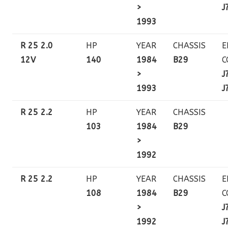
>
J
1993
R 25 2.0
HP
YEAR
CHASSIS
E
12V
140
1984
B29
C
>
J
1993
J
R 25 2.2
HP
YEAR
CHASSIS
103
1984
B29
>
1992
R 25 2.2
HP
YEAR
CHASSIS
E
108
1984
B29
C
>
J
1992
J