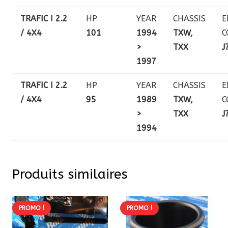
TRAFIC I 2.2
HP
YEAR
CHASSIS
E
/ 4X4
101
1994
TXW,
C
>
TXX
J
1997
TRAFIC I 2.2
HP
YEAR
CHASSIS
E
/ 4X4
95
1989
TXW,
C
>
TXX
J
1994
Produits similaires
PROMO !
PROMO !