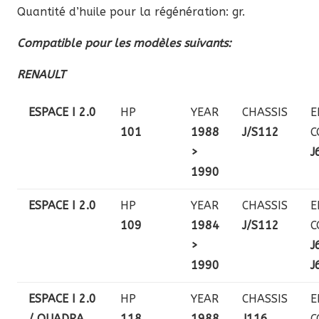
Quantité d’huile pour la régénération: gr.
Compatible pour les modèles suivants:
RENAULT
ESPACE I 2.0
HP
YEAR
CHASSIS
E
101
1988
J/S112
C
>
J
1990
ESPACE I 2.0
HP
YEAR
CHASSIS
E
109
1984
J/S112
C
>
J
1990
J
ESPACE I 2.0
HP
YEAR
CHASSIS
E
/ QUADRA
118
1988
J116
C