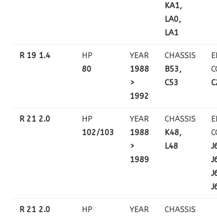
KA1,
LA0,
LA1
R 19 1.4
HP
YEAR
CHASSIS
E
80
1988
B53,
C
>
C53
C
1992
R 21 2.0
HP
YEAR
CHASSIS
E
102/103
1988
K48,
C
>
L48
J
1989
J
J
J
R 21 2.0
HP
YEAR
CHASSIS