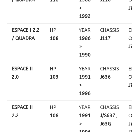
>
J
1992
ESPACE I 2.2
HP
YEAR
CHASSIS
E
/ QUADRA
108
1986
J117
C
>
J
1990
ESPACE II
HP
YEAR
CHASSIS
E
2.0
103
1991
J636
C
>
J
1996
ESPACE II
HP
YEAR
CHASSIS
E
2.2
108
1991
J/S637,
C
>
J63G
J