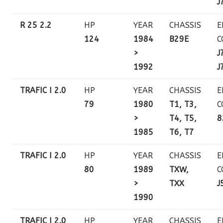
J
R 25 2.2
HP
YEAR
CHASSIS
E
124
1984
B29E
C
>
J
1992
J
TRAFIC I 2.0
HP
YEAR
CHASSIS
E
79
1980
T1, T3,
C
>
T4, T5,
8
1985
T6, T7
TRAFIC I 2.0
HP
YEAR
CHASSIS
E
80
1989
TXW,
C
>
TXX
J
1990
TRAFIC I 2.0
HP
YEAR
CHASSIS
E