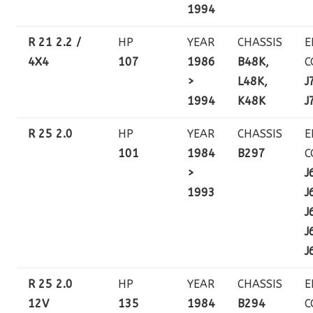
1994
R 21 2.2 /
HP
YEAR
CHASSIS
E
4X4
107
1986
B48K,
C
>
L48K,
J
1994
K48K
J
R 25 2.0
HP
YEAR
CHASSIS
E
101
1984
B297
C
>
J
1993
J
J
J
J
R 25 2.0
HP
YEAR
CHASSIS
E
12V
135
1984
B294
C