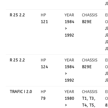
J
R 25 2.2
HP
YEAR
CHASSIS
E
121
1984
B29E
C
>
J
1992
J
J
J
R 25 2.2
HP
YEAR
CHASSIS
E
124
1984
B29E
C
>
J
1992
J
TRAFIC I 2.0
HP
YEAR
CHASSIS
E
79
1980
T1, T3,
C
>
T4, T5,
8