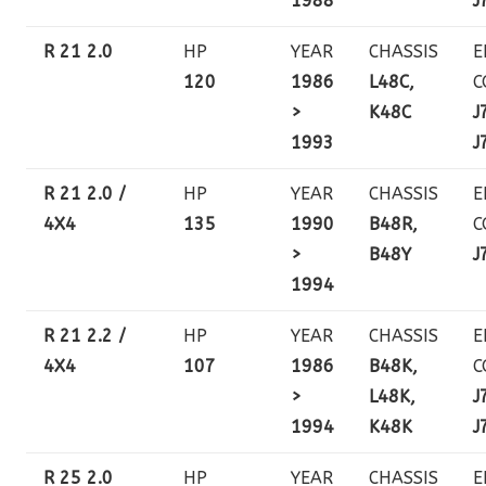
1988
J
R 21 2.0
HP
YEAR
CHASSIS
E
120
1986
L48C,
C
>
K48C
J
1993
J
R 21 2.0 /
HP
YEAR
CHASSIS
E
4X4
135
1990
B48R,
C
>
B48Y
J
1994
R 21 2.2 /
HP
YEAR
CHASSIS
E
4X4
107
1986
B48K,
C
>
L48K,
J
1994
K48K
J
R 25 2.0
HP
YEAR
CHASSIS
E