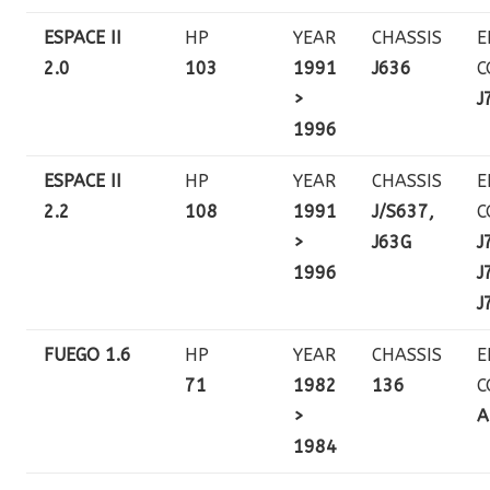
ESPACE II
HP
YEAR
CHASSIS
E
2.0
103
1991
J636
C
>
J
1996
ESPACE II
HP
YEAR
CHASSIS
E
2.2
108
1991
J/S637,
C
>
J63G
J
1996
J
J
FUEGO 1.6
HP
YEAR
CHASSIS
E
71
1982
136
C
>
A
1984