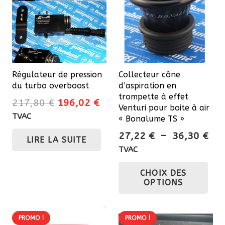
Régulateur de pression
Collecteur cône
du turbo overboost
d’aspiration en
trompette à effet
Le
Le
217,80
€
196,02
€
Venturi pour boite à air
prix
prix
TVAC
« Bonalume TS »
initial
actuel
Pla
27,22
€
–
36,30
€
LIRE LA SUITE
était :
est :
de
TVAC
217,80 €.
196,02 €.
prix
Ce
CHOIX DES
27,
pro
OPTIONS
à
a
36,
plu
var
PROMO !
PROMO !