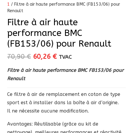
1
/ Filtre à air haute performance BMC (FB153/06) pour
Renault
Filtre à air haute
performance BMC
(FB153/06) pour Renault
Le
Le
70,90
€
60,26
€
TVAC
prix
prix
Filtre à air haute performance BMC FB153/06 pour
initial
actuel
Renault
était :
est :
70,90 €.
60,26 €.
Ce filtre à air de remplacement en coton de type
sport est à installer dans la boîte à air d’origine.
Il ne nécessite aucune modification.
Avantages: Réutilisable (grâce au kit de
nettoyage), meilleures performances et réactivité