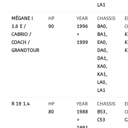
LA1
MÉGANE I
HP
YEAR
CHASSIS
E
1.6 E /
90
1996
BA0,
C
CABRIO /
>
BA1,
K
COACH /
1999
EA0,
K
GRANDTOUR
DA0,
K
DA1,
KA0,
KA1,
LA0,
LA1
R 19 1.4
HP
YEAR
CHASSIS
E
80
1988
B53,
C
>
C53
C
1992