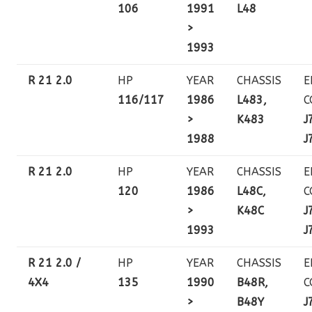
106
1991
L48
>
1993
R 21 2.0
HP
YEAR
CHASSIS
E
116/117
1986
L483,
C
>
K483
J
1988
J
R 21 2.0
HP
YEAR
CHASSIS
E
120
1986
L48C,
C
>
K48C
J
1993
J
R 21 2.0 /
HP
YEAR
CHASSIS
E
4X4
135
1990
B48R,
C
>
B48Y
J