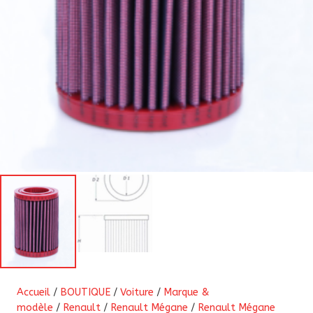
Accueil
/
BOUTIQUE
/
Voiture
/
Marque &
modèle
/
Renault
/
Renault Mégane
/
Renault Mégane