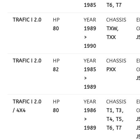
1985
T6, T7
TRAFIC I 2.0
HP
YEAR
CHASSIS
E
80
1989
TXW,
C
>
TXX
J
1990
TRAFIC I 2.0
HP
YEAR
CHASSIS
E
82
1985
PXX
C
>
J
1989
TRAFIC I 2.0
HP
YEAR
CHASSIS
E
/ 4X4
80
1986
T1, T3,
C
>
T4, T5,
J
1989
T6, T7
J
J