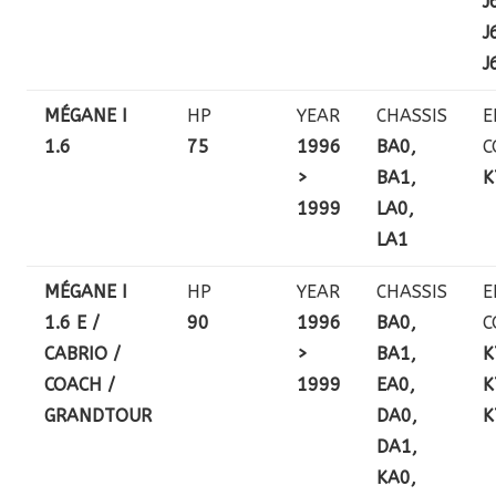
J
J
J
MÉGANE I
HP
YEAR
CHASSIS
E
1.6
75
1996
BA0,
C
>
BA1,
K
1999
LA0,
LA1
MÉGANE I
HP
YEAR
CHASSIS
E
1.6 E /
90
1996
BA0,
C
CABRIO /
>
BA1,
K
COACH /
1999
EA0,
K
GRANDTOUR
DA0,
K
DA1,
KA0,