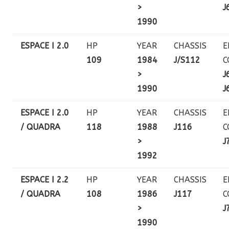
>
J
1990
ESPACE I 2.0
HP
YEAR
CHASSIS
E
109
1984
J/S112
C
>
J
1990
J
ESPACE I 2.0
HP
YEAR
CHASSIS
E
/ QUADRA
118
1988
J116
C
>
J
1992
ESPACE I 2.2
HP
YEAR
CHASSIS
E
/ QUADRA
108
1986
J117
C
>
J
1990