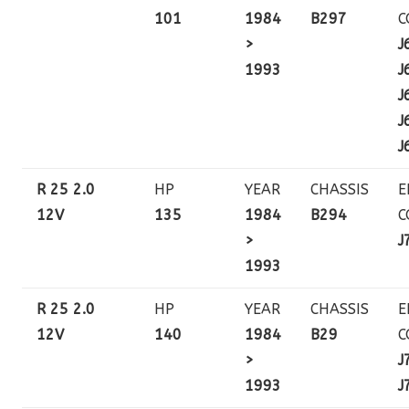
101
1984
B297
C
>
J
1993
J
J
J
J
R 25 2.0
HP
YEAR
CHASSIS
E
12V
135
1984
B294
C
>
J
1993
R 25 2.0
HP
YEAR
CHASSIS
E
12V
140
1984
B29
C
>
J
1993
J