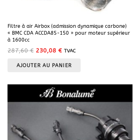
Filtre à air Airbox (admission dynamique carbone)
« BMC CDA ACCDA85-150 » pour moteur supérieur
à 1600cc
Le
Le
287,60
€
230,08
€
TVAC
prix
prix
AJOUTER AU PANIER
initial
actuel
était :
est :
287,60 €.
230,08 €.