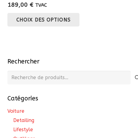
189,00
€
TVAC
Ce
CHOIX DES OPTIONS
produit
a
plusieurs
variations.
Les
Rechercher
options
peuvent
Recherche
être
pour :
choisies
Catégories
sur
la
Voiture
page
Detailing
du
Lifestyle
produit