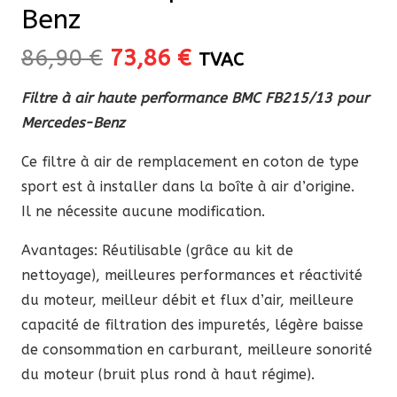
Benz
Le
Le
86,90
€
73,86
€
TVAC
prix
prix
Filtre à air haute performance BMC FB215/13 pour
initial
actuel
Mercedes-Benz
était :
est :
86,90 €.
73,86 €.
Ce filtre à air de remplacement en coton de type
sport est à installer dans la boîte à air d’origine.
Il ne nécessite aucune modification.
Avantages: Réutilisable (grâce au kit de
nettoyage), meilleures performances et réactivité
du moteur, meilleur débit et flux d’air, meilleure
capacité de filtration des impuretés, légère baisse
de consommation en carburant, meilleure sonorité
du moteur (bruit plus rond à haut régime).