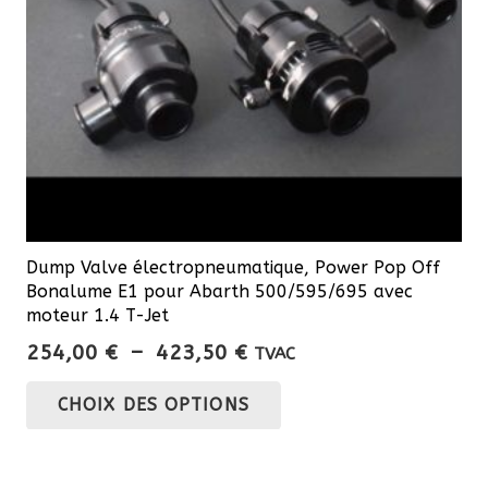
Dump Valve électropneumatique, Power Pop Off
Bonalume E1 pour Abarth 500/595/695 avec
moteur 1.4 T-Jet
Plage
254,00
€
–
423,50
€
TVAC
de
Ce
CHOIX DES OPTIONS
prix :
produit
254,00 €
a
à
plusieurs