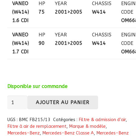
VANEO
HP
YEAR
CHASSIS
ENGIN
(W414)
75
2001>2005
W414
CODE
1.6 CDI
OM66
VANEO
HP
YEAR
CHASSIS
ENGIN
(W414)
90
2001>2005
W414
CODE
1.7 CDI
OM66
Disponible sur commande
quantité
AJOUTER AU PANIER
de
Filtre
UGS :
BMC FB215/13
Catégories :
Filtre & admission d'air
,
à
Filtre à air de remplacement
,
Marque & modèle
,
Mercedes-Benz
,
Mercedes-Benz Classe A
,
Mercedes-Benz
air