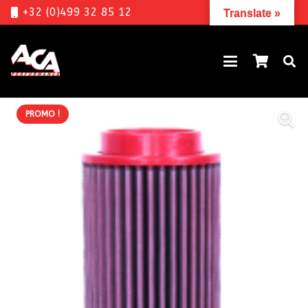
+32 (0)499 32 85 12
Translate »
PROMO !