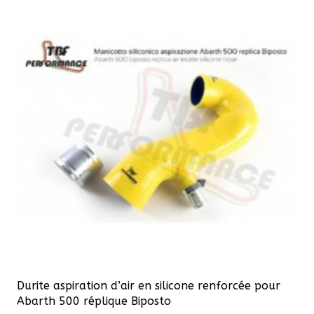
423,50 €
variations.
Les
options
peuvent
être
choisies
sur
la
page
du
produit
Durite aspiration d’air en silicone renforcée pour
Abarth 500 réplique Biposto