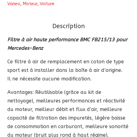
Vaneo
,
Moteur
,
Voiture
haute
performance
BMC
Description
(FB215/13)
Filtre à air haute performance BMC FB215/13 pour
pour
Mercedes-Benz
Mercedes-
Benz
Ce filtre à air de remplacement en coton de type
sport est à installer dans la boîte à air d’origine.
Il ne nécessite aucune modification.
Avantages: Réutilisable (grâce au kit de
nettoyage), meilleures performances et réactivité
du moteur, meilleur débit et flux d’air, meilleure
capacité de filtration des impuretés, légère baisse
de consommation en carburant, meilleure sonorité
du moteur (bruit plus rond à haut régime).