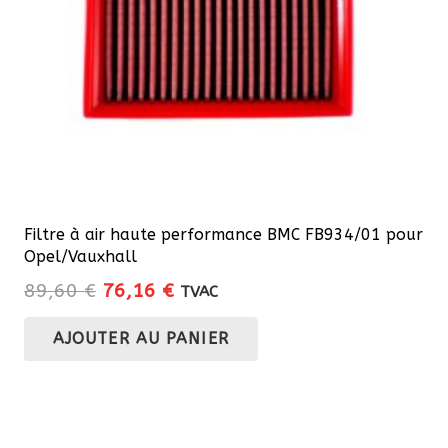
Filtre à air haute performance BMC FB934/01 pour
Opel/Vauxhall
Le
Le
89,60
€
76,16
€
TVAC
prix
prix
AJOUTER AU PANIER
initial
actuel
était :
est :
89,60 €.
76,16 €.