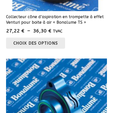
Collecteur cône d’aspiration en trompette à effet
Venturi pour boite à air « Bonalume TS »
Plage
27,22
€
–
36,30
€
TVAC
de
Ce
CHOIX DES OPTIONS
prix :
produit
27,22 €
a
à
plusieurs
36,30 €
variations.
Les
options
peuvent
être
choisies
sur