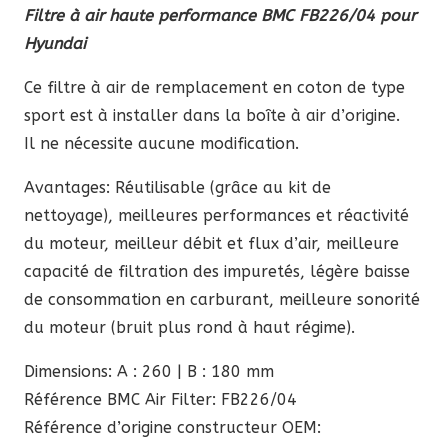
Filtre à air haute performance BMC FB226/04 pour
initial
actuel
Hyundai
était :
est :
78,90 €.
67,06 €.
Ce filtre à air de remplacement en coton de type
sport est à installer dans la boîte à air d’origine.
Il ne nécessite aucune modification.
Avantages: Réutilisable (grâce au kit de
nettoyage), meilleures performances et réactivité
du moteur, meilleur débit et flux d’air, meilleure
capacité de filtration des impuretés, légère baisse
de consommation en carburant, meilleure sonorité
du moteur (bruit plus rond à haut régime).
Dimensions: A : 260 | B : 180 mm
Référence BMC Air Filter: FB226/04
Référence d’origine constructeur OEM: