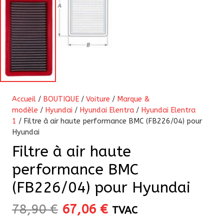
Accueil
/
BOUTIQUE
/
Voiture
/
Marque &
modèle
/
Hyundai
/
Hyundai Elentra
/
Hyundai Elentra
1
/ Filtre à air haute performance BMC (FB226/04) pour
Hyundai
Filtre à air haute
performance BMC
(FB226/04) pour Hyundai
Le
Le
78,90
€
67,06
€
TVAC
prix
prix