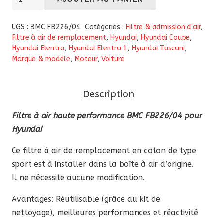
de
Filtre
UGS :
BMC FB226/04
Catégories :
Filtre & admission d'air
,
à
Filtre à air de remplacement
,
Hyundai
,
Hyundai Coupe
,
Hyundai Elentra
,
Hyundai Elentra 1
,
Hyundai Tuscani
,
air
Marque & modèle
,
Moteur
,
Voiture
haute
performance
BMC
Description
(FB226/04)
Filtre à air haute performance BMC FB226/04 pour
pour
Hyundai
Hyundai
Ce filtre à air de remplacement en coton de type
sport est à installer dans la boîte à air d’origine.
Il ne nécessite aucune modification.
Avantages: Réutilisable (grâce au kit de
nettoyage), meilleures performances et réactivité