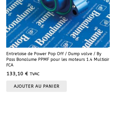
la
page
du
produit
Entretoise de Power Pop Off / Dump valve / By
Pass Bonalume PPMF pour les moteurs 1.4 Multiair
FCA
133,10
€
TVAC
AJOUTER AU PANIER