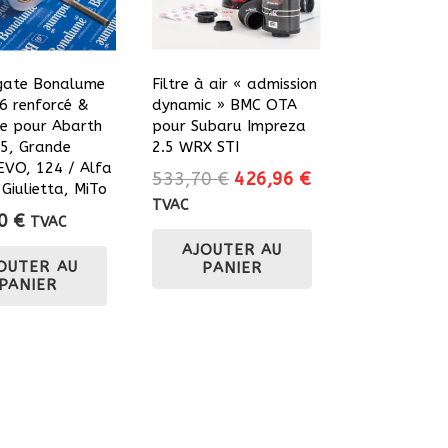
ate Bonalume
Filtre à air « admission
 renforcé &
dynamic » BMC OTA
le pour Abarth
pour Subaru Impreza
5, Grande
2.5 WRX STI
EVO, 124 / Alfa
Le
Le
533,70
€
426,96
€
Giulietta, MiTo
prix
prix
TVAC
00
€
TVAC
initial
actuel
AJOUTER AU
était :
est :
OUTER AU
PANIER
533,70 €.
426,96 €.
PANIER