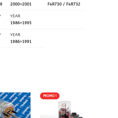
69
2000>2001
F4R730 / F4R732
P
YEAR
3
1986>1995
P
YEAR
7
1986>1991
PROMO !