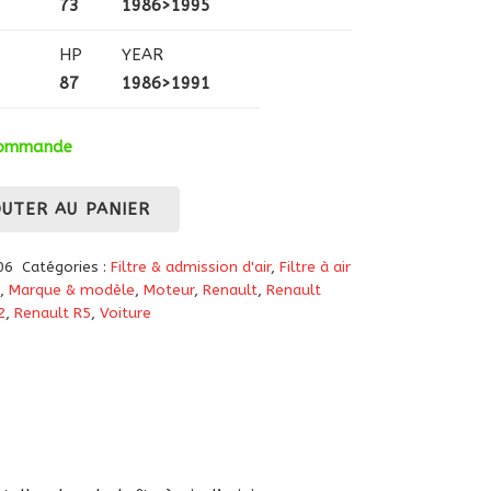
73
1986>1995
HP
YEAR
87
1986>1991
 commande
OUTER AU PANIER
06
Catégories :
Filtre & admission d'air
,
Filtre à air
,
Marque & modèle
,
Moteur
,
Renault
,
Renault
2
,
Renault R5
,
Voiture