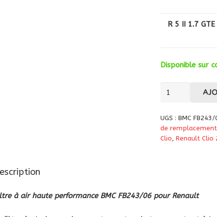
R 5 II 1.7 GTE
Disponible sur
quantité
AJ
de
Filtre
UGS :
BMC FB243/
à
de remplacement
air
Clio
,
Renault Clio 
haute
performance
escription
BMC
(FB243/06)
iltre à air haute performance BMC FB243/06 pour Renault
pour
Renault