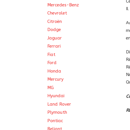
C
Mercedes-Benz
I
Chevrolet
Citroën
A
Dodge
m
Jaguar
e
Ferrari
D
Fiat
R
Ford
R
Honda
N
Mercury
Q
MG
Hyundai
C
Land Rover
R
Plymouth
Pontiac
Reliant