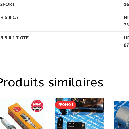
SPORT
1
R 5 II 1.7
H
7
R 5 II 1.7 GTE
H
8
Produits similaires
PROMO !