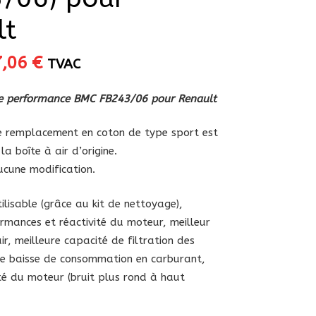
lt
Le
7,06
€
TVAC
ix
prix
itial
actuel
ute performance BMC FB243/06 pour Renault
ait :
est :
,90 €.
67,06 €.
 de remplacement en coton de type sport est
la boîte à air d’origine.
aucune modification.
lisable (grâce au kit de nettoyage),
rmances et réactivité du moteur, meilleur
ir, meilleure capacité de filtration des
re baisse de consommation en carburant,
té du moteur (bruit plus rond à haut