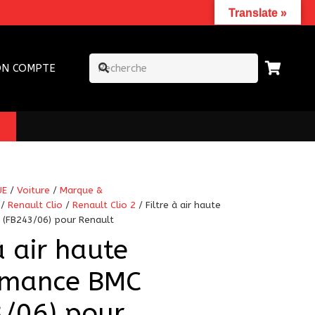
Translate »
N COMPTE
UE
/
Voiture
/
Marque &
/
Renault Clio
/
Renault Clio 2
/ Filtre à air haute
(FB243/06) pour Renault
à air haute
rmance BMC
3/06) pour