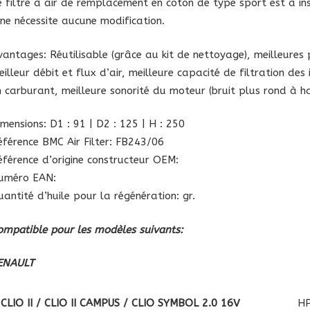
e filtre à air de remplacement en coton de type sport est à inst
l ne nécessite aucune modification.
vantages: Réutilisable (grâce au kit de nettoyage), meilleures
eilleur débit et flux d’air, meilleure capacité de filtration d
n carburant, meilleure sonorité du moteur (bruit plus rond à h
imensions: D1 : 91 | D2 : 125 | H : 250
éférence BMC Air Filter: FB243/06
éférence d’origine constructeur OEM:
uméro EAN:
uantité d’huile pour la régénération: gr.
ompatible pour les modèles suivants:
ENAULT
CLIO II / CLIO II CAMPUS / CLIO SYMBOL 2.0 16V
H