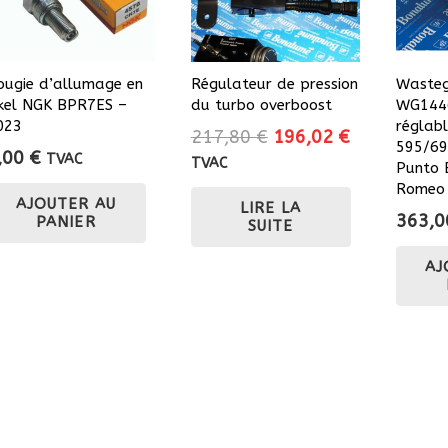
ougie d’allumage en
Régulateur de pression
Wasteg
ikel NGK BPR7ES –
du turbo overboost
WG1446
023
réglab
Le
Le
217,80
€
196,02
€
595/69
,00
€
prix
prix
TVAC
TVAC
Punto 
initial
actuel
Romeo 
AJOUTER AU
LIRE LA
était :
est :
363,
PANIER
SUITE
217,80 €.
196,02 €.
AJ