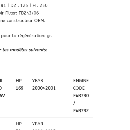
 91 | D2 : 125 | H : 250
ir Filter: FB243/06
gine constructeur OEM:
 pour la régénération: gr.
 les modèles suivants:
II
HP
YEAR
ENGINE
O
169
2000>2001
CODE
6V
F4R730
/
F4R732
HP
YEAR