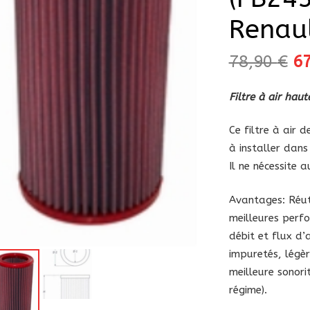
Renau
Le
78,90
€
6
pr
in
Filtre à air ha
ét
78
Ce filtre à air
à installer dans 
Il ne nécessite 
Avantages: Réuti
meilleures perfo
débit et flux d’a
impuretés, légè
meilleure sonori
régime).