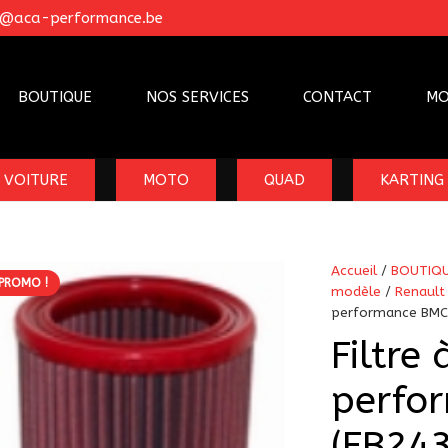
o@aca-performance.be
BOUTIQUE
NOS SERVICES
CONTACT
MO
VOITURE
MOTO
QUAD
KARTING
Accueil
/
BOUTIQ
PROMO !
modèle
/
Renault
performance BMC 
Filtre 
perfo
(FB24