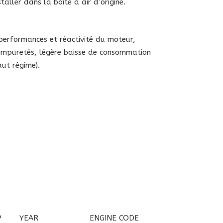
aller dans la boîte à air d’origine.
 performances et réactivité du moteur,
es impuretés, légère baisse de consommation
aut régime).
P
YEAR
ENGINE CODE