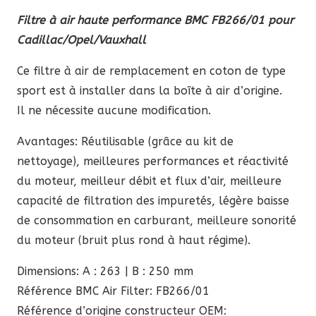
prix
prix
Filtre à air haute performance BMC FB266/01 pour
initial
actuel
Cadillac/Opel/Vauxhall
était :
est :
89,60 €.
76,16 €.
Ce filtre à air de remplacement en coton de type
sport est à installer dans la boîte à air d’origine.
Il ne nécessite aucune modification.
Avantages: Réutilisable (grâce au kit de
nettoyage), meilleures performances et réactivité
du moteur, meilleur débit et flux d’air, meilleure
capacité de filtration des impuretés, légère baisse
de consommation en carburant, meilleure sonorité
du moteur (bruit plus rond à haut régime).
Dimensions: A : 263 | B : 250 mm
Référence BMC Air Filter: FB266/01
Référence d’origine constructeur OEM: