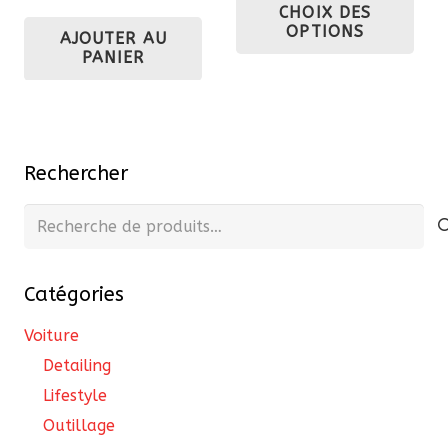
CHOIX DES
initial
actuel
pro
OPTIONS
AJOUTER AU
était :
est :
a
PANIER
387,00 €.
328,95 €.
plu
var
Les
opt
Rechercher
pe
êtr
Recherche
cho
pour :
sur
Catégories
la
pa
Voiture
du
Detailing
pro
Lifestyle
Outillage