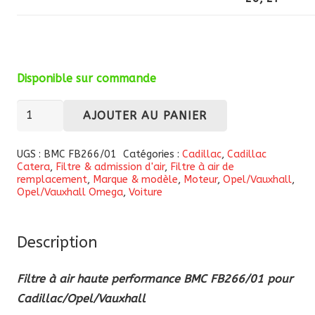
Disponible sur commande
quantité
AJOUTER AU PANIER
de
Filtre
UGS :
BMC FB266/01
Catégories :
Cadillac
,
Cadillac
Catera
,
Filtre & admission d'air
,
Filtre à air de
à
remplacement
,
Marque & modèle
,
Moteur
,
Opel/Vauxhall
,
air
Opel/Vauxhall Omega
,
Voiture
haute
performance
Description
BMC
(FB266/01)
Filtre à air haute performance BMC FB266/01 pour
pour
Cadillac/Opel/Vauxhall
Cadillac/Opel/Vauxhall