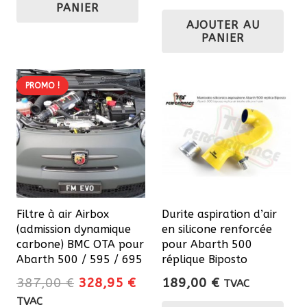
PANIER
AJOUTER AU
PANIER
PROMO !
Filtre à air Airbox
Durite aspiration d’air
(admission dynamique
en silicone renforcée
carbone) BMC OTA pour
pour Abarth 500
Abarth 500 / 595 / 695
réplique Biposto
Le
Le
387,00
€
328,95
€
189,00
€
TVAC
prix
prix
Ce
TVAC