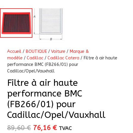
Accueil
/
BOUTIQUE
/
Voiture
/
Marque &
modèle
/
Cadillac
/
Cadillac Catera
/ Filtre à air haute
performance BMC (FB266/01) pour
Cadillac/Opel/Vauxhall
Filtre à air haute
performance BMC
(FB266/01) pour
Cadillac/Opel/Vauxhall
Le
Le
89,60
€
76,16
€
TVAC