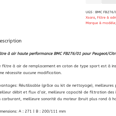
de
Filtre
UGS :
BMC FB276/
à
Xsara
,
Filtre & adm
air
Marque & modèle
haute
performance
escription
BMC
(FB276/01)
iltre à air haute performance BMC FB276/01 pour Peugeot/Cit
pour
Citröen/Peugeot
e filtre à air de remplacement en coton de type sport est à inst
l ne nécessite aucune modification.
vantages: Réutilisable (grâce au kit de nettoyage), meilleures
eilleur débit et flux d’air, meilleure capacité de filtration d
n carburant, meilleure sonorité du moteur (bruit plus rond à h
imensions: A : 271 | B : 200/111 mm