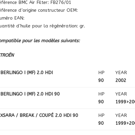
éférence BMC Air Filter: FB276/01
éférence d’origine constructeur OEM:
uméro EAN:
uantité d’huile pour la régénération: gr.
ompatible pour les modèles suivants:
ITROËN
BERLINGO I (MF) 2.0 HDI
HP
YEAR
90
2002
BERLINGO I (MF) 2.0 HDI 90
HP
YEAR
90
1999>20
XSARA / BREAK / COUPÉ 2.0 HDI 90
HP
YEAR
90
1999>20