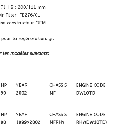
 271 | B : 200/111 mm
ir Filter: FB276/01
gine constructeur OEM:
 pour la régénération: gr.
 les modèles suivants:
HP
YEAR
CHASSIS
ENGINE CODE
90
2002
MF
DW10TD
HP
YEAR
CHASSIS
ENGINE CODE
90
1999>2002
MFRHY
RHY(DW10TD)