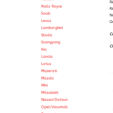
R
Rolls Royce
R
Saab
N
Lexus
Q
Lamborghini
C
Skoda
Ssangyong
C
Kia
Lancia
Lotus
Maserati
Mazda
Mini
Mitsubishi
Nissan/Datsun
Opel/Vauxhall