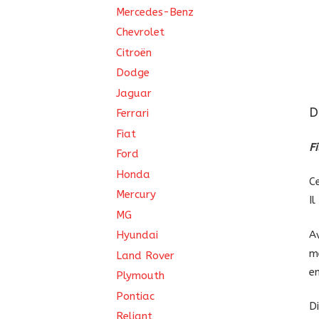
Mercedes-Benz
Chevrolet
Citroën
Dodge
Jaguar
D
Ferrari
Fiat
F
Ford
Honda
C
Mercury
I
MG
A
Hyundai
m
Land Rover
e
Plymouth
Pontiac
D
Reliant