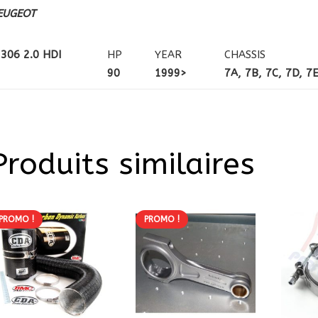
EUGEOT
306 2.0 HDI
HP
YEAR
CHASSIS
90
1999>
7A, 7B, 7C, 7D, 7
Produits similaires
PROMO !
PROMO !