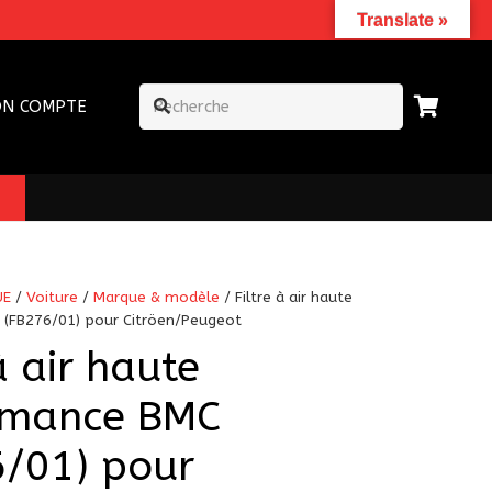
Translate »
N COMPTE
UE
/
Voiture
/
Marque & modèle
/ Filtre à air haute
(FB276/01) pour Citröen/Peugeot
à air haute
rmance BMC
6/01) pour