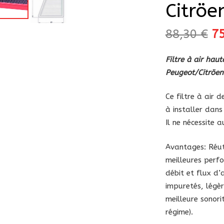
Citröe
Le
88,30
€
7
pr
in
Filtre à air ha
ét
Peugeot/Citröen
88
Ce filtre à air
à installer dans 
Il ne nécessite 
Avantages: Réuti
meilleures perfo
débit et flux d’a
impuretés, légè
meilleure sonori
régime).