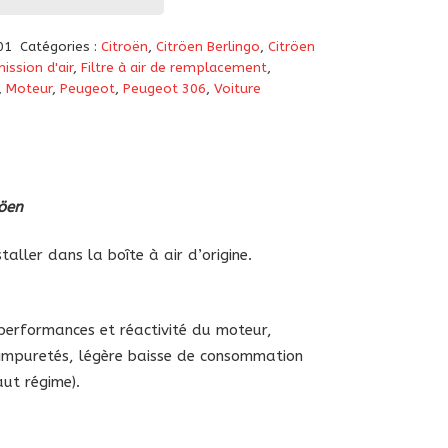
01
Catégories :
Citroën
,
Citröen Berlingo
,
Citröen
ission d'air
,
Filtre à air de remplacement
,
,
Moteur
,
Peugeot
,
Peugeot 306
,
Voiture
röen
aller dans la boîte à air d’origine.
 performances et réactivité du moteur,
es impuretés, légère baisse de consommation
aut régime).