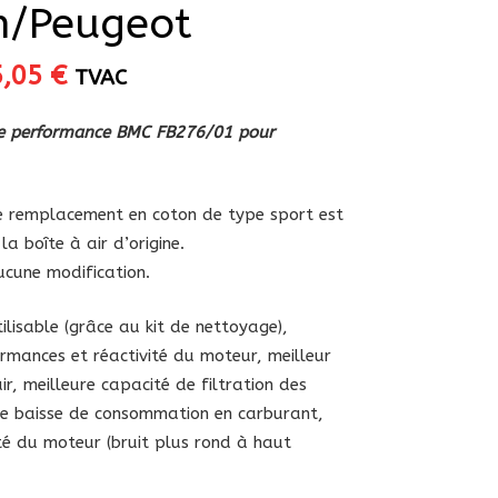
n/Peugeot
Le
5,05
€
TVAC
ix
prix
itial
actuel
ute performance BMC FB276/01 pour
ait :
est :
,30 €.
75,05 €.
 de remplacement en coton de type sport est
la boîte à air d’origine.
aucune modification.
lisable (grâce au kit de nettoyage),
rmances et réactivité du moteur, meilleur
ir, meilleure capacité de filtration des
re baisse de consommation en carburant,
té du moteur (bruit plus rond à haut