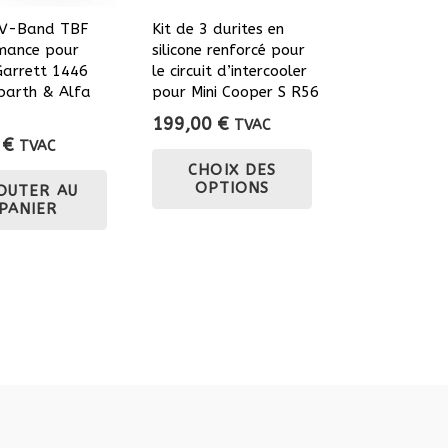
r V-Band TBF
Kit de 3 durites en
mance pour
silicone renforcé pour
Garrett 1446
le circuit d’intercooler
barth & Alfa
pour Mini Cooper S R56
199,00
€
TVAC
0
€
TVAC
Ce
CHOIX DES
produit
OPTIONS
OUTER AU
a
PANIER
plusieurs
variations.
Les
options
peuvent
être
choisies
sur
la