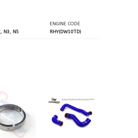
ENGINE CODE
E, N3, N5
RHY(DW10TD)