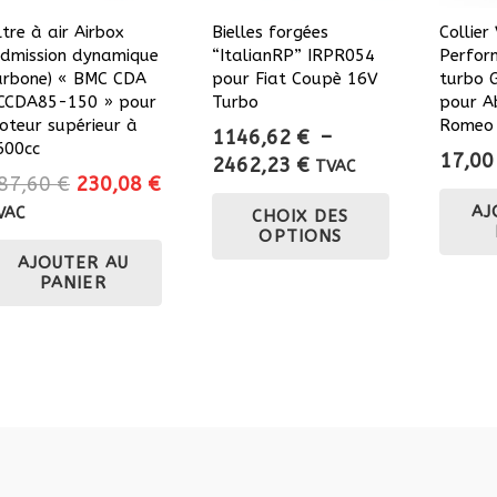
ltre à air Airbox
Bielles forgées
Collie
admission dynamique
“ItalianRP” IRPR054
Perfor
arbone) « BMC CDA
pour Fiat Coupè 16V
turbo 
CCDA85-150 » pour
Turbo
pour A
oteur supérieur à
Romeo
1146,62
€
–
600cc
17,0
Plage
2462,23
€
TVAC
Le
Le
87,60
€
230,08
€
de
Ce
prix
prix
AJ
VAC
CHOIX DES
prix :
produit
initial
actuel
OPTIONS
1146,62 €
a
AJOUTER AU
était :
est :
à
plusieurs
PANIER
287,60 €.
230,08 €.
2462,23 €
variations.
Les
options
peuvent
être
choisies
sur