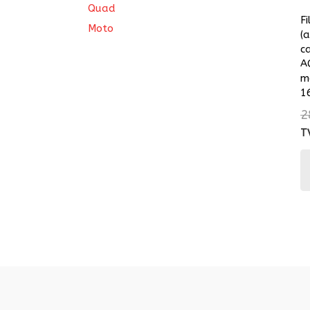
Quad
Fi
Moto
(
c
A
m
1
2
T