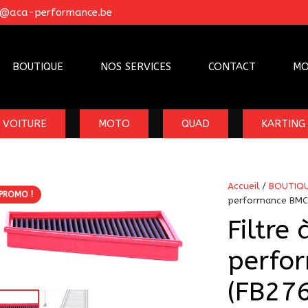
o@aca-performance.be
BOUTIQUE
NOS SERVICES
CONTACT
MO
VOITURE
MOTO
QUAD
KARTING
Accueil
/
BOUTIQ
PROMO !
performance BMC 
Filtre 
perfo
(FB27