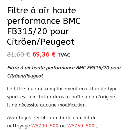
Filtre à air haute
performance BMC
FB315/20 pour
Citröen/Peugeot
Le
Le
81,60
€
69,36
€
TVAC
prix
prix
Filtre à air haute performance BMC FB315/20 pour
initial
actuel
Citröen/Peugeot
était :
est :
81,60 €.
69,36 €.
Ce filtre à air de remplacement en coton de type
sport est à installer dans la boîte à air d’origine.
Il ne nécessite aucune modification.
Avantages: réutilisable ( grâce au kit de
nettoyage
WA200-500
ou
WA250-500
),