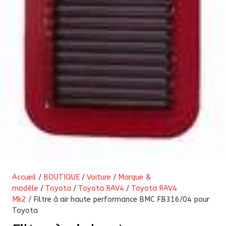
Accueil
/
BOUTIQUE
/
Voiture
/
Marque &
modèle
/
Toyota
/
Toyota RAV4
/
Toyota RAV4
Mk2
/ Filtre à air haute performance BMC FB316/04 pour
Toyota