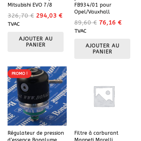
Mitsubishi EVO 7/8
FB934/01 pour
Opel/Vauxhall
Le
Le
326,70
€
294,03
€
Le
Le
89,60
€
76,16
€
prix
prix
TVAC
prix
prix
initial
actuel
TVAC
initial
actuel
AJOUTER AU
était :
est :
PANIER
AJOUTER AU
était :
est :
326,70 €.
294,03 €.
PANIER
89,60 €.
76,16 
PROMO !
Régulateur de pression
Filtre à carburant
d’essence Bonalume
Magneti Marelli