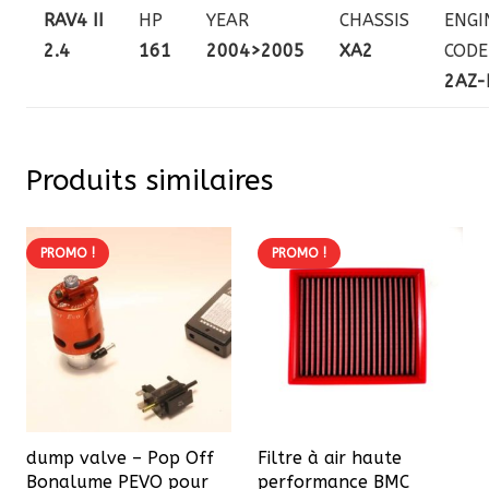
RAV4 II
HP
YEAR
CHASSIS
ENGI
2.4
161
2004>2005
XA2
CODE
2AZ-
Produits similaires
PROMO !
PROMO !
dump valve – Pop Off
Filtre à air haute
Bonalume PEVO pour
performance BMC