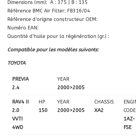
Dimensions (mm): A : 375 | B : 135
Référence BMC Air Filter: FB316/04
Référence d’origine constructeur OEM:
Numéro EAN:
Quantité d’huile pour la régénération (gr.) :
Compatible pour les modèles suivants:
TOYOTA
PREVIA
YEAR
2.4
2000>2005
RAV4 II
HP
YEAR
CHASSIS
ENGI
2.0
150
2000>2005
XA2
CODE
VVTI
1AZ-
4WD
FSE