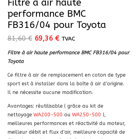
Filtre à air haute
performance BMC
FB316/04 pour Toyota
Le
Le
81,60
€
69,36
€
TVAC
prix
prix
Filtre à air haute performance BMC FB316/04 pour
initial
actuel
Toyota
était :
est :
81,60 €.
69,36 €.
Ce filtre à air de remplacement en coton de type
sport est à installer dans la boîte à air d’origine.
Il ne nécessite aucune modification.
Avantages: réutilisable ( grâce au kit de
nettoyage
WA200-500
ou
WA250-500
),
meilleures performances et réactivité du moteur,
meilleur débit et flux d’air, meilleure capacité de