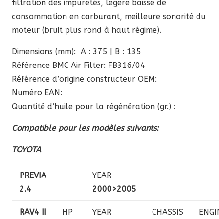
filtration des impuretés, légère baisse de
consommation en carburant, meilleure sonorité du
moteur (bruit plus rond à haut régime).
Dimensions (mm): A : 375 | B : 135
Référence BMC Air Filter: FB316/04
Référence d’origine constructeur OEM:
Numéro EAN:
Quantité d’huile pour la régénération (gr.) :
Compatible pour les modèles suivants:
TOYOTA
PREVIA
YEAR
2.4
2000>2005
RAV4 II
HP
YEAR
CHASSIS
ENGI