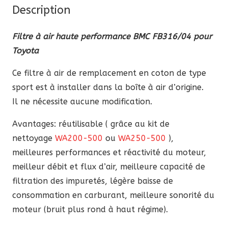
Description
BMC
FB316/04
Filtre à air haute performance BMC FB316/04 pour
pour
Toyota
Toyota
Ce filtre à air de remplacement en coton de type
sport est à installer dans la boîte à air d’origine.
Il ne nécessite aucune modification.
Avantages: réutilisable ( grâce au kit de
nettoyage
WA200-500
ou
WA250-500
),
meilleures performances et réactivité du moteur,
meilleur débit et flux d’air, meilleure capacité de
filtration des impuretés, légère baisse de
consommation en carburant, meilleure sonorité du
moteur (bruit plus rond à haut régime).