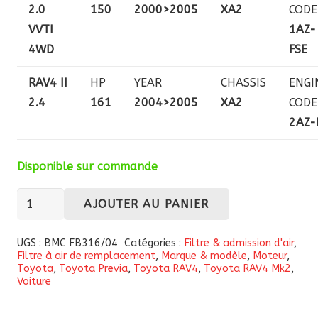
2.0
150
2000>2005
XA2
CODE
VVTI
1AZ-
4WD
FSE
RAV4 II
HP
YEAR
CHASSIS
ENGI
2.4
161
2004>2005
XA2
CODE
2AZ-
Disponible sur commande
quantité
AJOUTER AU PANIER
de
Filtre
UGS :
BMC FB316/04
Catégories :
Filtre & admission d'air
,
Filtre à air de remplacement
,
Marque & modèle
,
Moteur
,
à
Toyota
,
Toyota Previa
,
Toyota RAV4
,
Toyota RAV4 Mk2
,
air
Voiture
haute
performance