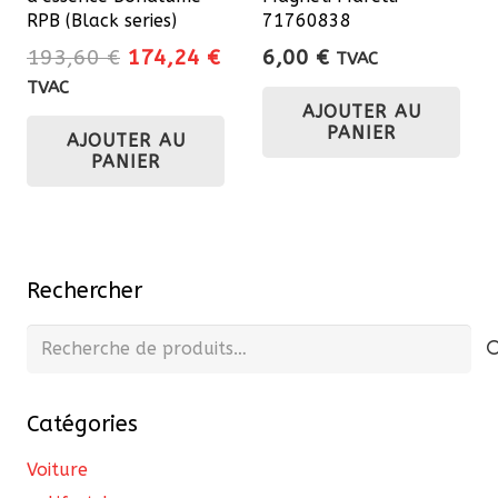
RPB (Black series)
71760838
Le
Le
193,60
€
174,24
€
6,00
€
TVAC
prix
prix
TVAC
AJOUTER AU
initial
actuel
PANIER
AJOUTER AU
était :
est :
PANIER
193,60 €.
174,24 €.
Rechercher
Recherche
pour :
Catégories
Voiture