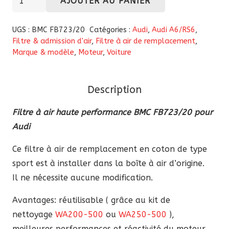
AJOUTER AU PANIER
de
Filtre
UGS :
BMC FB723/20
Catégories :
Audi
,
Audi A6/RS6
,
à
Filtre & admission d'air
,
Filtre à air de remplacement
,
Marque & modèle
,
Moteur
,
Voiture
air
haute
performance
Description
BMC
FB723/20
Filtre à air haute performance BMC FB723/20 pour
pour
Audi
Audi
Ce filtre à air de remplacement en coton de type
sport est à installer dans la boîte à air d’origine.
Il ne nécessite aucune modification.
Avantages: réutilisable ( grâce au kit de
nettoyage
WA200-500
ou
WA250-500
),
meilleures performances et réactivité du moteur,