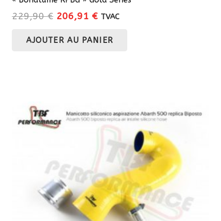
Le
Le
229,90
€
206,91
€
TVAC
prix
prix
AJOUTER AU PANIER
initial
actuel
était :
est :
229,90 €.
206,91 €.