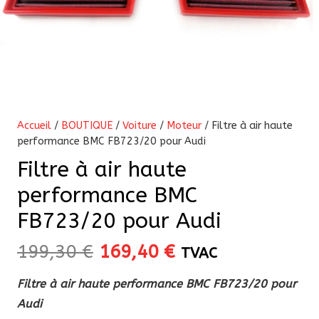
Accueil
/
BOUTIQUE
/
Voiture
/
Moteur
/ Filtre à air haute
performance BMC FB723/20 pour Audi
Filtre à air haute
performance BMC
FB723/20 pour Audi
Le
Le
199,30
€
169,40
€
TVAC
prix
prix
Filtre à air haute performance BMC FB723/20 pour
initial
actuel
Audi
était :
est :