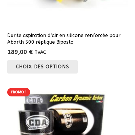
Durite aspiration d’air en silicone renforcée pour
Abarth 500 réplique Biposto
189,00
€
TVAC
Ce
CHOIX DES OPTIONS
produit
a
plusieurs
PROMO !
variations.
Les
options
peuvent
être