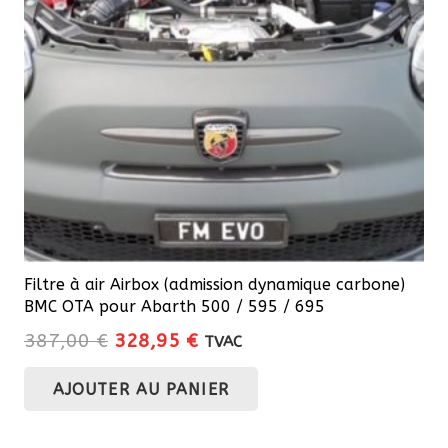
Filtre à air Airbox (admission dynamique carbone)
BMC OTA pour Abarth 500 / 595 / 695
Le
Le
387,00
€
328,95
€
TVAC
prix
prix
AJOUTER AU PANIER
initial
actuel
était :
est :
387,00 €.
328,95 €.