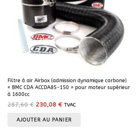
choisies
sur
la
page
du
produit
Filtre à air Airbox (admission dynamique carbone)
« BMC CDA ACCDA85-150 » pour moteur supérieur
à 1600cc
Le
Le
287,60
€
230,08
€
TVAC
prix
prix
AJOUTER AU PANIER
initial
actuel
était :
est :
287,60 €.
230,08 €.