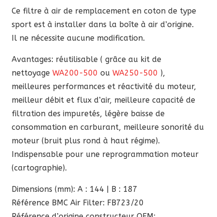
199,30 €.
169,40 €.
Ce filtre à air de remplacement en coton de type
sport est à installer dans la boîte à air d’origine.
Il ne nécessite aucune modification.
Avantages: réutilisable ( grâce au kit de
nettoyage
WA200-500
ou
WA250-500
),
meilleures performances et réactivité du moteur,
meilleur débit et flux d’air, meilleure capacité de
filtration des impuretés, légère baisse de
consommation en carburant, meilleure sonorité du
moteur (bruit plus rond à haut régime).
Indispensable pour une reprogrammation moteur
(cartographie).
Dimensions (mm): A : 144 | B : 187
Référence BMC Air Filter: FB723/20
Référence d’origine constructeur OEM: