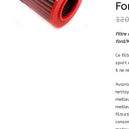
Fo
12
Filtre
Ford/
Ce fil
sport 
Il ne 
Avanta
netto
meille
meille
filtra
consom