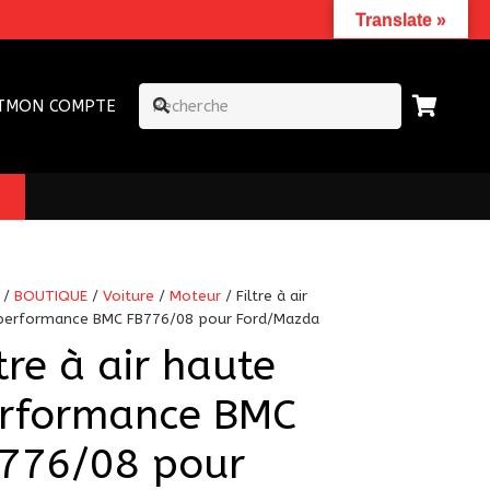
Translate »
T
MON COMPTE
/
BOUTIQUE
/
Voiture
/
Moteur
/ Filtre à air
performance BMC FB776/08 pour Ford/Mazda
ltre à air haute
rformance BMC
776/08 pour