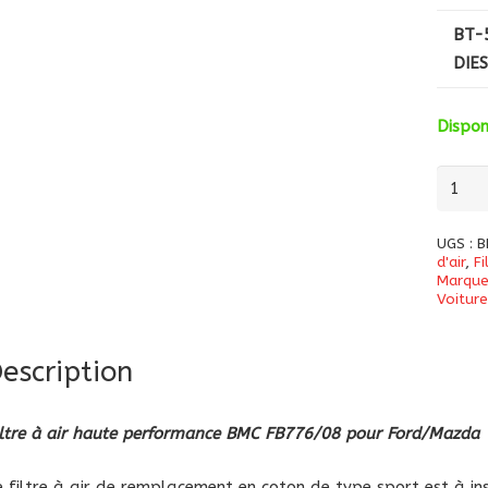
BT-5
DIE
Dispo
quanti
de
Filtre
UGS :
B
à
d'air
,
F
Marque
air
Voitur
haute
perfo
escription
BMC
FB776
pour
iltre à air haute performance BMC FB776/08 pour Ford/Mazda
Ford/
e filtre à air de remplacement en coton de type sport est à inst