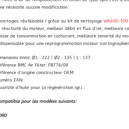
l ne nécessite aucune modification.
vantages: réutilisable ( grâce au kit de nettoyage
WA200-500
t réactivité du moteur, meilleur débit et flux d’air, meilleure c
aisse de consommation en carburant, meilleure sonorité du mot
ndispensable pour une reprogrammation moteur (cartographie)
imensions (mm): Ø1 : 222 | Ø2 : 135 | L : 137
éférence BMC Air Filter: FB776/08
éférence d’origine constructeur OEM:
uméro EAN:
antité d’huile pour la régénération (gr.) :
ompatible pour les modèles suivants:
ORD