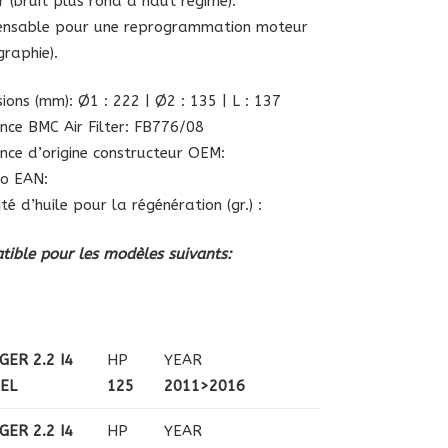
 (bruit plus rond à haut régime).
pensable pour une reprogrammation moteur
graphie).
ions (mm): Ø1 : 222 | Ø2 : 135 | L : 137
nce BMC Air Filter: FB776/08
nce d’origine constructeur OEM:
o EAN:
té d’huile pour la régénération (gr.) :
ible pour les modèles suivants:
GER 2.2 I4
HP
YEAR
SEL
125
2011>2016
GER 2.2 I4
HP
YEAR