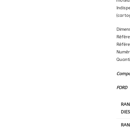
moteur
Indis
(carto
Dimens
Référe
Référe
Numér
Quanti
Compat
FORD
RAN
DIE
RAN