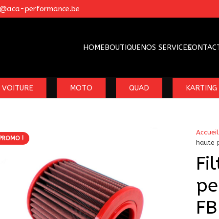
o@aca-performance.be
HOME
BOUTIQUE
NOS SERVICES
CONTAC
VOITURE
MOTO
QUAD
KARTING
Accueil
PROMO !
haute 
Fi
pe
FB