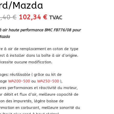
rd/Mazda
Le
Le
0,40
€
102,34
€
TVAC
prix
prix
initial
actuel
 à air haute performance BMC FB776/08 pour
était :
est :
Mazda
120,40 €.
102,34 €.
tre à air de remplacement en coton de type
est à installer dans la boîte à air d’origine.
nécessite aucune modification.
ges: réutilisable ( grâce au kit de
yage
WA200-500
ou
WA250-500
),
ures performances et réactivité du moteur,
ur débit et flux d’air, meilleure capacité de
tion des impuretés, légère baisse de
mation en carburant, meilleure sonorité du