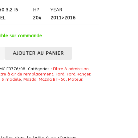
0 3.2 I5
HP
YEAR
SEL
204
2011>2016
nible sur commande
té
AJOUTER AU PANIER
MC FB776/08
Catégories :
Filtre & admission
iltre à air de remplacement
,
Ford
,
Ford Ranger
,
 & modèle
,
Mazda
,
Mazda BT-50
,
Moteur
,
e
rmance
/08
Mazda
aller dans la boîte à air d’origine.