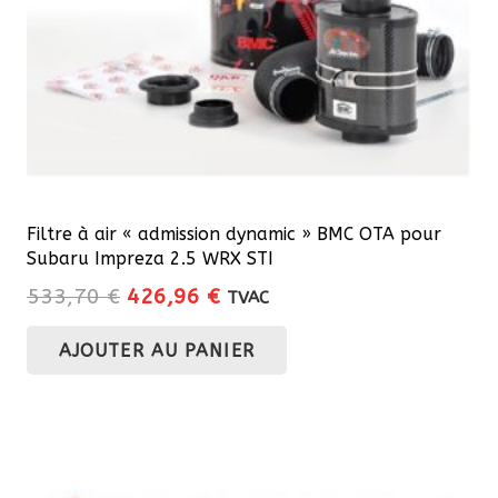
Filtre à air « admission dynamic » BMC OTA pour
Subaru Impreza 2.5 WRX STI
Le
Le
533,70
€
426,96
€
TVAC
prix
prix
AJOUTER AU PANIER
initial
actuel
était :
est :
533,70 €.
426,96 €.