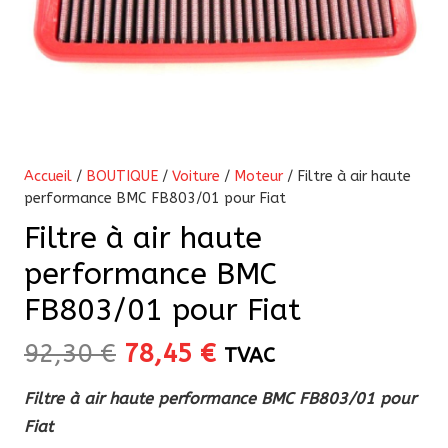
Accueil
/
BOUTIQUE
/
Voiture
/
Moteur
/ Filtre à air haute
performance BMC FB803/01 pour Fiat
Filtre à air haute
performance BMC
FB803/01 pour Fiat
Le
Le
92,30
€
78,45
€
TVAC
prix
prix
Filtre à air haute performance BMC FB803/01 pour
initial
actuel
Fiat
était :
est :