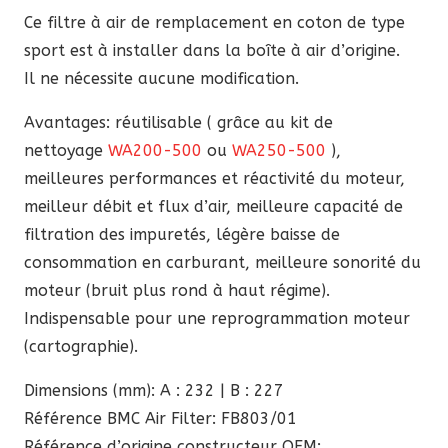
92,30 €.
78,45 €.
Ce filtre à air de remplacement en coton de type
sport est à installer dans la boîte à air d’origine.
Il ne nécessite aucune modification.
Avantages: réutilisable ( grâce au kit de
nettoyage
WA200-500
ou
WA250-500
),
meilleures performances et réactivité du moteur,
meilleur débit et flux d’air, meilleure capacité de
filtration des impuretés, légère baisse de
consommation en carburant, meilleure sonorité du
moteur (bruit plus rond à haut régime).
Indispensable pour une reprogrammation moteur
(cartographie).
Dimensions (mm): A : 232 | B : 227
Référence BMC Air Filter: FB803/01
Référence d’origine constructeur OEM: