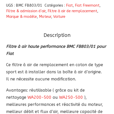
Filtre
UGS :
BMC FB803/01
Catégories :
Fiat
,
Fiat Freemont
,
à
Filtre & admission d'air
,
Filtre à air de remplacement
,
Marque & modèle
,
Moteur
,
Voiture
air
haute
performance
Description
BMC
FB803/01
Filtre à air haute performance BMC FB803/01 pour
pour
Fiat
Fiat
Ce filtre à air de remplacement en coton de type
sport est à installer dans la boîte à air d’origine.
Il ne nécessite aucune modification.
Avantages: réutilisable ( grâce au kit de
nettoyage
WA200-500
ou
WA250-500
),
meilleures performances et réactivité du moteur,
meilleur débit et flux d’air, meilleure capacité de