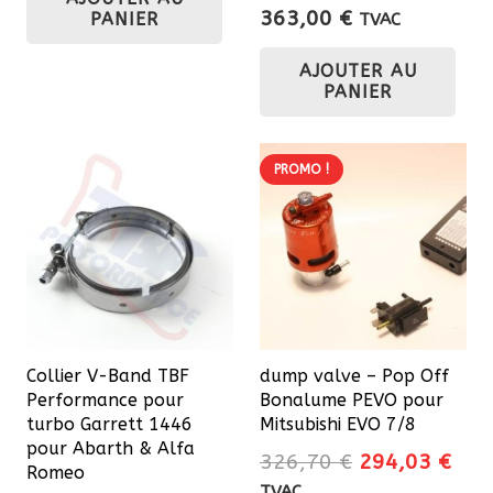
363,00
€
PANIER
TVAC
AJOUTER AU
PANIER
PROMO !
Collier V-Band TBF
dump valve – Pop Off
Performance pour
Bonalume PEVO pour
turbo Garrett 1446
Mitsubishi EVO 7/8
pour Abarth & Alfa
Le
Le
326,70
€
294,03
€
Romeo
prix
prix
TVAC