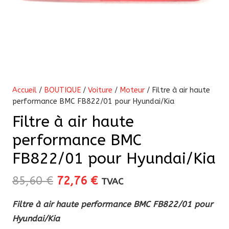
Accueil
/
BOUTIQUE
/
Voiture
/
Moteur
/ Filtre à air haute
performance BMC FB822/01 pour Hyundai/Kia
Filtre à air haute
performance BMC
FB822/01 pour Hyundai/Kia
Le
Le
85,60
€
72,76
€
TVAC
prix
prix
Filtre à air haute performance BMC FB822/01 pour
initial
actuel
Hyundai/Kia
était :
est :