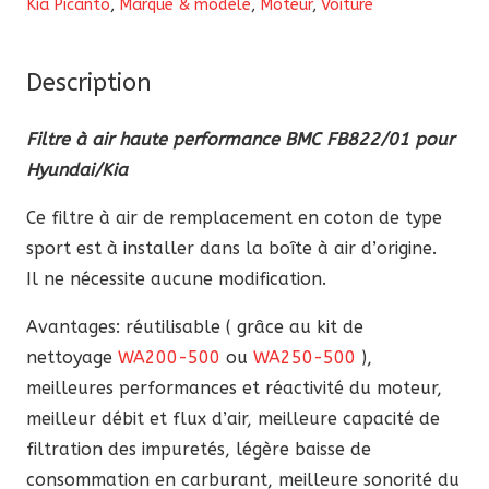
Kia Picanto
,
Marque & modèle
,
Moteur
,
Voiture
air
haute
performance
Description
BMC
Filtre à air haute performance BMC FB822/01 pour
FB822/01
Hyundai/Kia
pour
Hyundai/Kia
Ce filtre à air de remplacement en coton de type
sport est à installer dans la boîte à air d’origine.
Il ne nécessite aucune modification.
Avantages: réutilisable ( grâce au kit de
nettoyage
WA200-500
ou
WA250-500
),
meilleures performances et réactivité du moteur,
meilleur débit et flux d’air, meilleure capacité de
filtration des impuretés, légère baisse de
consommation en carburant, meilleure sonorité du