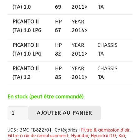
(TA) 1.0
69
2011>
TA
PICANTO II
HP
YEAR
(TA) 1.0 LPG
67
2014>
PICANTO II
HP
YEAR
CHASSIS
(TA) 1.0 LPG
82
2011>
TA
PICANTO II
HP
YEAR
CHASSIS
(TA) 1.2
85
2011>
TA
En stock (peut être commandé)
quantité
AJOUTER AU PANIER
de
Filtre
UGS :
BMC FB822/01
Catégories :
Filtre & admission d'air
,
Filtre à air de remplacement
,
Hyundai
,
Hyundai I10
,
Kia
,
à