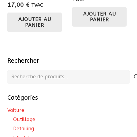
17,00
€
TVAC
initial
actu
AJOUTER AU
était :
est 
AJOUTER AU
PANIER
326,70 €.
294
PANIER
Rechercher
Recherche
pour :
Catégories
Voiture
Outillage
Detailing