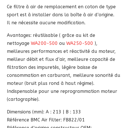
85,60 €.
72,76 €.
Ce filtre à air de remplacement en coton de type
sport est à installer dans la boîte à air d’origine.
Il ne nécessite aucune modification.
Avantages: réutilisable ( grâce au kit de
nettoyage
WA200-500
ou
WA250-500
),
meilleures performances et réactivité du moteur,
meilleur débit et flux d’air, meilleure capacité de
filtration des impuretés, légère baisse de
consommation en carburant, meilleure sonorité du
moteur (bruit plus rond à haut régime).
Indispensable pour une reprogrammation moteur
(cartographie).
Dimensions (mm): A : 213 | B : 133
Référence BMC Air Filter: FB822/01
Référence d’origine constructeur OEM: