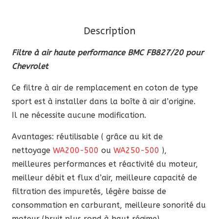
haute
performance
Description
BMC
FB827/20
Filtre à air haute performance BMC FB827/20 pour
pour
Chevrolet
Chevrolet
Ce filtre à air de remplacement en coton de type
sport est à installer dans la boîte à air d’origine.
Il ne nécessite aucune modification.
Avantages: réutilisable ( grâce au kit de
nettoyage
WA200-500
ou
WA250-500
),
meilleures performances et réactivité du moteur,
meilleur débit et flux d’air, meilleure capacité de
filtration des impuretés, légère baisse de
consommation en carburant, meilleure sonorité du
moteur (bruit plus rond à haut régime).