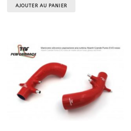
AJOUTER AU PANIER
initial
actuel
était :
est :
287,60 €.
230,08 €.