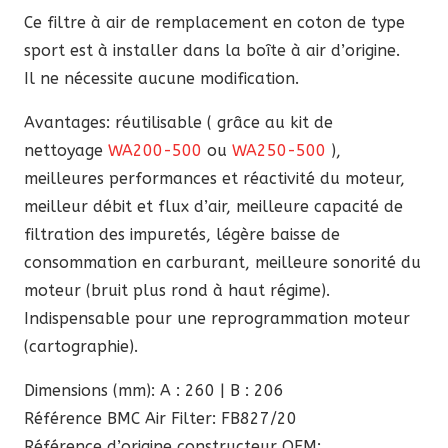
78,00 €.
66,30 €.
Ce filtre à air de remplacement en coton de type
sport est à installer dans la boîte à air d’origine.
Il ne nécessite aucune modification.
Avantages: réutilisable ( grâce au kit de
nettoyage
WA200-500
ou
WA250-500
),
meilleures performances et réactivité du moteur,
meilleur débit et flux d’air, meilleure capacité de
filtration des impuretés, légère baisse de
consommation en carburant, meilleure sonorité du
moteur (bruit plus rond à haut régime).
Indispensable pour une reprogrammation moteur
(cartographie).
Dimensions (mm): A : 260 | B : 206
Référence BMC Air Filter: FB827/20
Référence d’origine constructeur OEM: