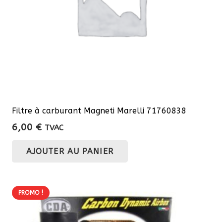
la
page
du
produit
Filtre à carburant Magneti Marelli 71760838
6,00
€
TVAC
AJOUTER AU PANIER
PROMO !