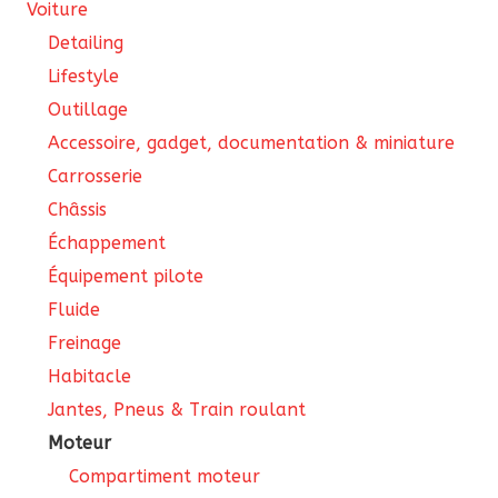
Voiture
page
Detailing
du
Lifestyle
produit
Outillage
Accessoire, gadget, documentation & miniature
Carrosserie
Châssis
Échappement
Équipement pilote
Fluide
Freinage
Habitacle
Jantes, Pneus & Train roulant
Moteur
Compartiment moteur