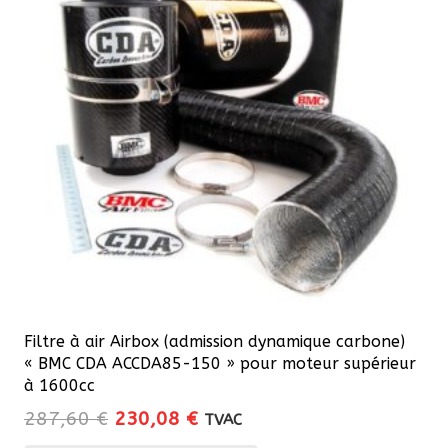
Filtre à air Airbox (admission dynamique carbone)
« BMC CDA ACCDA85-150 » pour moteur supérieur
à 1600cc
Le
Le
287,60
€
230,08
€
TVAC
prix
prix