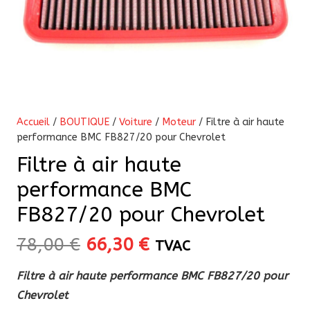
Accueil
/
BOUTIQUE
/
Voiture
/
Moteur
/ Filtre à air haute
performance BMC FB827/20 pour Chevrolet
Filtre à air haute
performance BMC
FB827/20 pour Chevrolet
Le
Le
78,00
€
66,30
€
TVAC
prix
prix
Filtre à air haute performance BMC FB827/20 pour
initial
actuel
Chevrolet
était :
est :