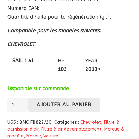
Numéro EAN:
Quantité d’huile pour la régénération (gr.) :
Compatible pour les modèles suivants:
CHEVROLET
SAIL 1.4L
HP
YEAR
102
2013>
Disponible sur commande
quantité
AJOUTER AU PANIER
de
Filtre
UGS :
BMC FB827/20
Catégories :
Chevrolet
,
Filtre &
à
admission d'air
,
Filtre à air de remplacement
,
Marque &
modèle
,
Moteur
,
Voiture
air