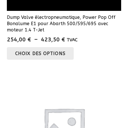
Dump Valve électropneumatique, Power Pop Off
Bonalume E1 pour Abarth 500/595/695 avec
moteur 1.4 T-Jet
Plage
254,00
€
–
423,50
€
TVAC
de
Ce
CHOIX DES OPTIONS
prix :
produit
254,00 €
a
à
plusieurs
423,50 €
variations.
Les
options
peuvent
être
choisies
sur