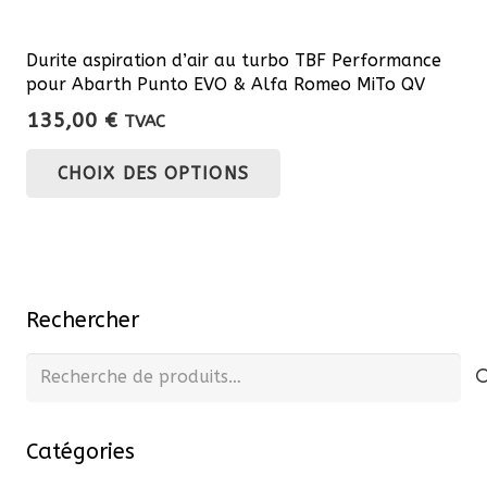
Durite aspiration d’air au turbo TBF Performance
pour Abarth Punto EVO & Alfa Romeo MiTo QV
135,00
€
TVAC
Ce
CHOIX DES OPTIONS
produit
a
plusieurs
variations.
Les
Rechercher
options
peuvent
Recherche
être
pour :
choisies
Catégories
sur
la