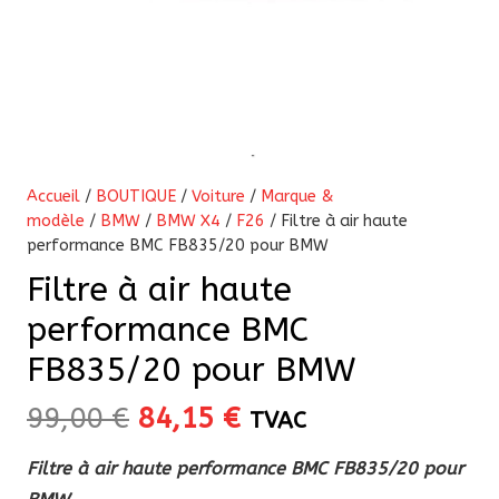
Accueil
/
BOUTIQUE
/
Voiture
/
Marque &
modèle
/
BMW
/
BMW X4
/
F26
/ Filtre à air haute
performance BMC FB835/20 pour BMW
Filtre à air haute
performance BMC
FB835/20 pour BMW
Le
Le
99,00
€
84,15
€
TVAC
prix
prix
Filtre à air haute performance BMC FB835/20 pour
initial
actuel