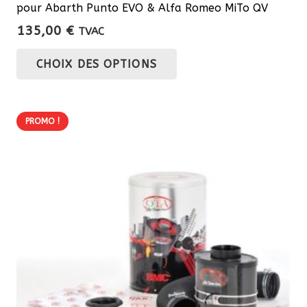
pour Abarth Punto EVO & Alfa Romeo MiTo QV
135,00
€
TVAC
Ce
CHOIX DES OPTIONS
produit
a
plusieurs
PROMO !
variations.
Les
options
peuvent
être
choisies
sur
la
page
du