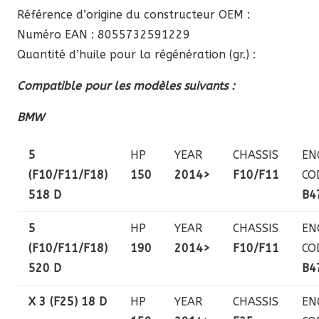
Référence d’origine du constructeur OEM :
Numéro EAN : 8055732591229
Quantité d’huile pour la régénération (gr.) :
Compatible pour les modèles suivants :
BMW
5
HP
YEAR
CHASSIS
EN
(F10/F11/F18)
150
2014>
F10/F11
CO
518 D
B4
5
HP
YEAR
CHASSIS
EN
(F10/F11/F18)
190
2014>
F10/F11
CO
520 D
B4
X 3 (F25) 18 D
HP
YEAR
CHASSIS
EN