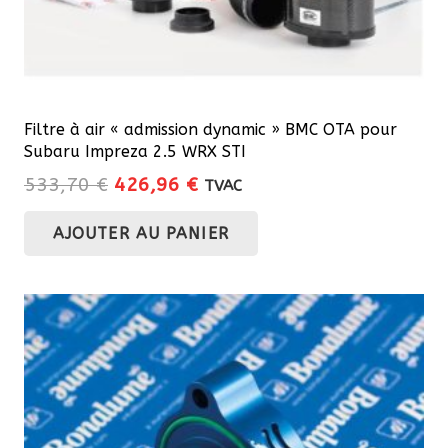
produit
Filtre à air « admission dynamic » BMC OTA pour
Subaru Impreza 2.5 WRX STI
Le
Le
533,70
€
426,96
€
TVAC
prix
prix
AJOUTER AU PANIER
initial
actuel
était :
est :
533,70 €.
426,96 €.