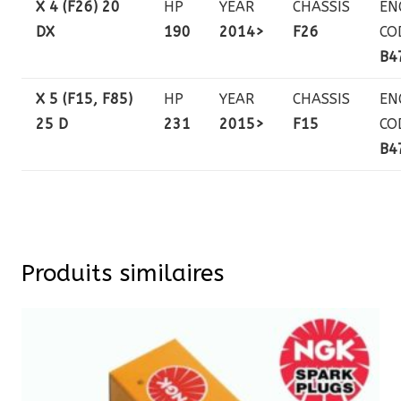
X 4 (F26) 20
HP
YEAR
CHASSIS
EN
DX
190
2014>
F26
CO
B4
X 5 (F15, F85)
HP
YEAR
CHASSIS
EN
25 D
231
2015>
F15
CO
B4
Produits similaires