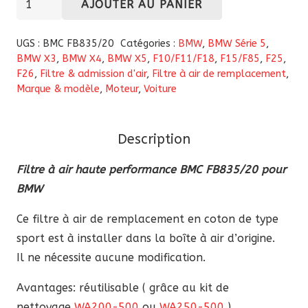
AJOUTER AU PANIER
de
Filtre
UGS :
BMC FB835/20
Catégories :
BMW
,
BMW Série 5
,
à
BMW X3
,
BMW X4
,
BMW X5
,
F10/F11/F18
,
F15/F85
,
F25
,
F26
,
Filtre & admission d'air
,
Filtre à air de remplacement
,
air
Marque & modèle
,
Moteur
,
Voiture
haute
performance
BMC
Description
FB835/20
Filtre à air haute performance BMC FB835/20 pour
pour
BMW
BMW
Ce filtre à air de remplacement en coton de type
sport est à installer dans la boîte à air d’origine.
Il ne nécessite aucune modification.
Avantages: réutilisable ( grâce au kit de
nettoyage
WA200-500
ou
WA250-500
),