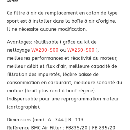
BMW
était :
est :
99,00 €.
84,15 €.
Ce filtre à air de remplacement en coton de type
sport est à installer dans la boîte à air d’origine.
Il ne nécessite aucune modification.
Avantages: réutilisable ( grâce au kit de
nettoyage
WA200-500
ou
WA250-500
),
meilleures performances et réactivité du moteur,
meilleur débit et flux d’air, meilleure capacité de
filtration des impuretés, légère baisse de
consommation en carburant, meilleure sonorité du
moteur (bruit plus rond à haut régime).
Indispensable pour une reprogrammation moteur
(cartographie).
Dimensions (mm) : A : 344 | B : 113
Référence BMC Air Filter : FB835/20 | FB 835/20