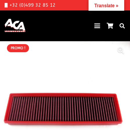
+32 (0)499 32 85 12
Translate »
PROMO !