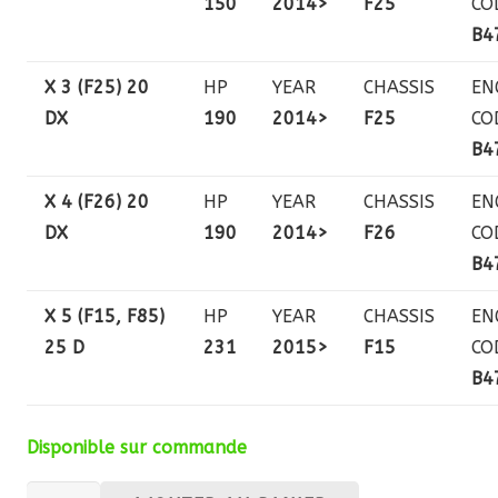
150
2014>
F25
CO
B4
X 3 (F25) 20
HP
YEAR
CHASSIS
EN
DX
190
2014>
F25
CO
B4
X 4 (F26) 20
HP
YEAR
CHASSIS
EN
DX
190
2014>
F26
CO
B4
X 5 (F15, F85)
HP
YEAR
CHASSIS
EN
25 D
231
2015>
F15
CO
B4
Disponible sur commande
quantité