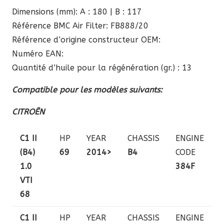
Dimensions (mm): A : 180 | B : 117
Référence BMC Air Filter: FB888/20
Référence d’origine constructeur OEM:
Numéro EAN:
Quantité d’huile pour la régénération (gr.) : 13
Compatible pour les modèles suivants:
CITROËN
C1 II
HP
YEAR
CHASSIS
ENGINE
(B4)
69
2014>
B4
CODE
1.0
384F
VTI
68
C1 II
HP
YEAR
CHASSIS
ENGINE