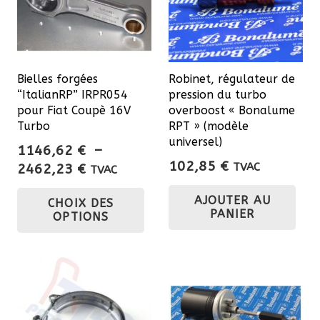
Bielles forgées
Robinet, régulateur de
“ItalianRP” IRPR054
pression du turbo
pour Fiat Coupè 16V
overboost « Bonalume
Turbo
RPT » (modèle
universel)
1146,62
€
–
102,85
€
Plage
2462,23
€
TVAC
TVAC
de
Ce
AJOUTER AU
CHOIX DES
prix :
produit
PANIER
OPTIONS
1146,62 €
a
à
plusieurs
2462,23 €
variations.
Les
options