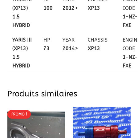
(XP13)
100
2012>
XP13
CODE
1.5
1-NZ-
HYBRID
FXE
YARIS III
HP
YEAR
CHASSIS
ENGIN
(XP13)
73
2014>
XP13
CODE
1.5
1-NZ-
HYBRID
FXE
Produits similaires
PROMO !