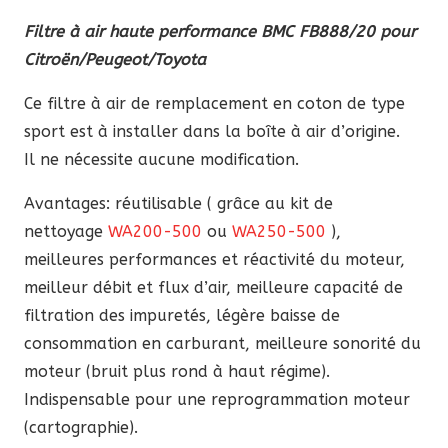
prix
prix
Filtre à air haute performance BMC FB888/20 pour
initial
actuel
Citroën/Peugeot/Toyota
était :
est :
85,60 €.
72,76 €.
Ce filtre à air de remplacement en coton de type
sport est à installer dans la boîte à air d’origine.
Il ne nécessite aucune modification.
Avantages: réutilisable ( grâce au kit de
nettoyage
WA200-500
ou
WA250-500
),
meilleures performances et réactivité du moteur,
meilleur débit et flux d’air, meilleure capacité de
filtration des impuretés, légère baisse de
consommation en carburant, meilleure sonorité du
moteur (bruit plus rond à haut régime).
Indispensable pour une reprogrammation moteur
(cartographie).