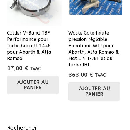
peuvent
être
choisies
sur
Collier V-Band TBF
Waste Gate haute
la
Performance pour
pression réglable
page
turbo Garrett 1446
Bonalume WTJ pour
du
pour Abarth & Alfa
Abarth, Alfa Romeo &
Romeo
Fiat 1.4 T-JET et du
produit
turbo IHI
17,00
€
TVAC
363,00
€
TVAC
AJOUTER AU
PANIER
AJOUTER AU
PANIER
Rechercher