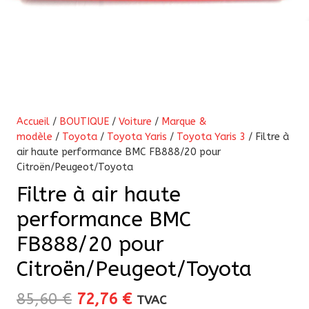
Accueil
/
BOUTIQUE
/
Voiture
/
Marque &
modèle
/
Toyota
/
Toyota Yaris
/
Toyota Yaris 3
/ Filtre à
air haute performance BMC FB888/20 pour
Citroën/Peugeot/Toyota
Filtre à air haute
performance BMC
FB888/20 pour
Citroën/Peugeot/Toyota
Le
Le
85,60
€
72,76
€
TVAC