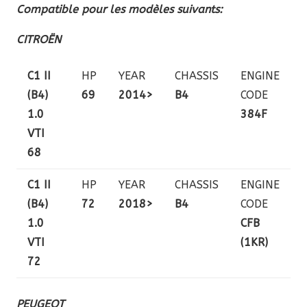
Compatible pour les modèles suivants:
CITROËN
C1 II
HP
YEAR
CHASSIS
ENGINE
(B4)
69
2014>
B4
CODE
1.0
384F
VTI
68
C1 II
HP
YEAR
CHASSIS
ENGINE
(B4)
72
2018>
B4
CODE
1.0
CFB
VTI
(1KR)
72
PEUGEOT