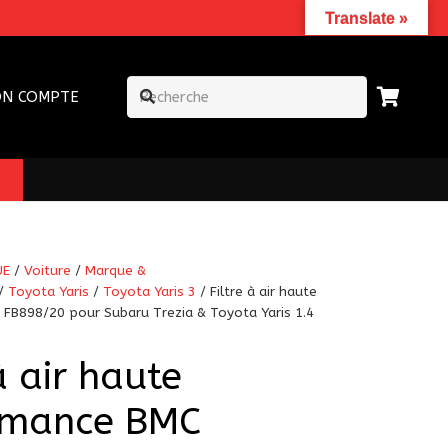
Translate »
N COMPTE
UE
/
Voiture
/
Marque &
/
Toyota Yaris
/
Toyota Yaris 3
/ Filtre à air haute
FB898/20 pour Subaru Trezia & Toyota Yaris 1.4
à air haute
rmance BMC