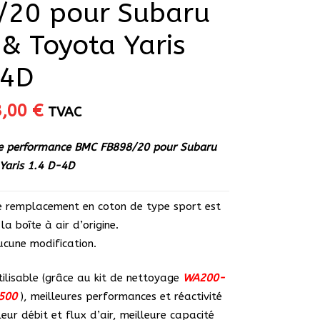
/20 pour Subaru
 & Toyota Yaris
-4D
Le
3,00
€
TVAC
ix
prix
itial
actuel
ute performance BMC FB898/20 pour Subaru
ait :
est :
 Yaris 1.4 D-4D
,60 €.
73,00 €.
 de remplacement en coton de type sport est
la boîte à air d’origine.
aucune modification.
ilisable (grâce au kit de nettoyage
WA200-
500
), meilleures performances et réactivité
eur débit et flux d’air, meilleure capacité