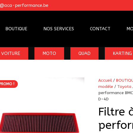
o@aca-performance.be
BOUTIQUE
NOS SERVICES
CONTACT
MO
VOITURE
MOTO
QUAD
KARTING
Accueil
/
BOUTIQ
PROMO !
modèle
/
Toyota
performance BMC 
D-4D
Filtre 
perfo