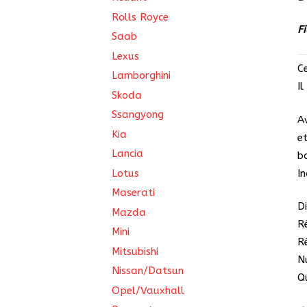
Rolls Royce
F
Saab
Lexus
C
Lamborghini
I
Skoda
Ssangyong
A
Kia
e
Lancia
b
Lotus
I
Maserati
D
Mazda
R
Mini
R
Mitsubishi
N
Nissan/Datsun
Qu
Opel/Vauxhall