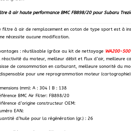
FB898/20
pour
iltre à air haute performance BMC FB898/20 pour Subaru Trezi
Subaru
Trezia
e filtre à air de remplacement en coton de type sport est à inst
&
l ne nécessite aucune modification.
Toyota
Yaris
vantages : réutilisable (grâce au kit de nettoyage
WA200-500
1.4
t réactivité du moteur, meilleur débit et flux d’air, meilleure c
D-
aisse de consommation en carburant, meilleure sonorité du mot
4D
ndispensable pour une reprogrammation moteur (cartographie)
imensions (mm): A : 304 | B : 138
éférence BMC Air Filter: FB898/20
éférence d’origine constructeur OEM:
uméro EAN:
antité d’huile pour la régénération (gr.) : 26