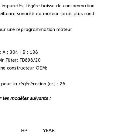
es impuretés, légère baisse de consommation
illeure sonorité du moteur (bruit plus rond
pour une reprogrammation moteur
 A : 304 | B : 138
ir Filter: FB898/20
gine constructeur OEM:
 pour la régénération (gr.) : 26
 les modèles suivants :
HP
YEAR