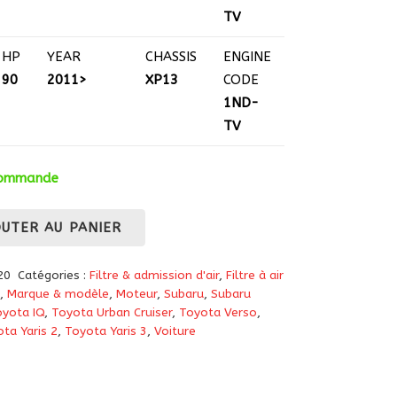
TV
HP
YEAR
CHASSIS
ENGINE
90
2011>
XP13
CODE
1ND-
TV
 commande
OUTER AU PANIER
20
Catégories :
Filtre & admission d'air
,
Filtre à air
,
Marque & modèle
,
Moteur
,
Subaru
,
Subaru
yota IQ
,
Toyota Urban Cruiser
,
Toyota Verso
,
ta Yaris 2
,
Toyota Yaris 3
,
Voiture