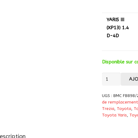
YARIS III
(XP13) 1.4
D-4D
Disponible sur
quantité
AJ
de
Filtre
UGS :
BMC FB898/
à
de remplacement
air
Trezia
,
Toyota
,
To
Toyota Yaris
,
Toyo
haute
performance
BMC
escription