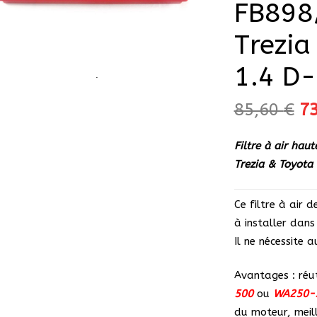
FB898
Trezia
1.4 D
Le
85,60
€
7
pr
in
Filtre à air ha
ét
Trezia & Toyota
85
Ce filtre à air
à installer dans 
Il ne nécessite 
Avantages : réut
500
ou
WA250-
du moteur, meill